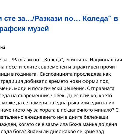
 сте за…/Разкази по… Коледа“ в
рафски музей
ей
те за…/Разкази по… Коледа“, екипът на Националния
на посетителите съвременен и атрактивен прочит
ници в годината. Експозицията проследява как
а традиция добиват с времето нови форми под
мени, моди и политически решения. Отправната
леда на съвременния човек. Днес всичко, което
 може да се намери на една ръка или един клик
значението му за хората в по-далечното минало? С
 изпълнено ежедневието им в дните бележещи
нажден, когато се е замъчила Божа майка до деня
ада бога? Знаем ли днес какво се крие зад