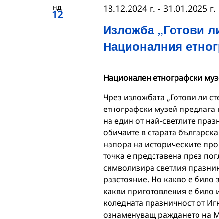
нд
18.12.2024 г.
-
31.01.2025 г.
12
Изложба „Готови ли
Националния етног
Национален етнографски муз
Чрез изложбата „Готови ли с
етнографски музей предлага 
на един от най-светлите праз
обичаите в старата българск
напора на историческите про
точка е представена през пог
символизира светлия празник
разстояние. Но какво е било 
какви приготовления е било
коледната празничност от Иг
ознаменуващ раждането на Мл