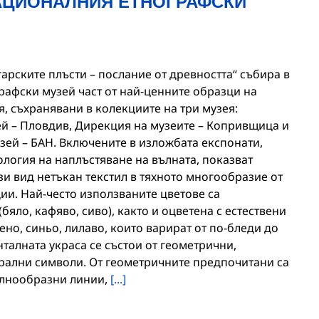
АЦИОНАЛНИЯ ЕТНОГРАФСКИ
рските плъсти – послание от древността“ събира в
рафски музей част от най-ценните образци на
, съхранявани в колекциите на три музея:
й – Пловдив, Дирекция на музеите – Копривщица и
ей – БАН. Включените в изложбата експонати,
логия на наплъстяване на вълната, показват
ози вид нетъкан текстил в тяхното многообразие от
ии. Най-често използваните цветове са
(бяло, кафяво, сиво), както и оцветена с естествени
ено, синьо, лилаво, които варират от по-бледи до
талната украса се състои от геометрични,
трални символи. От геометричните предпочитани са
ълнообразни линии,
[...]