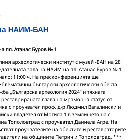
0
на НАИМ-БАН
а пл. Атанас Буров № 1
ия археологически институт с музей -БАН на 28
седателната зала на НАИМ на пл. Атанас Буров № 1
чало: 11:00 ч. На пресконференцията ще
мблематични български археологически обекта –
ба „Българска археология 2024“ и тяхната
 реставрираната глава на мраморна статуя от
ика с проучвател проф. д-р Людмил Вагалински и
ийски владетел от Могила 1 в землището на с.
на Тополовград с проучвател Даниела Агре. На
тват проучвателите на обектите и реставраторите
тавители на общините Петрич и Тополовград. ***