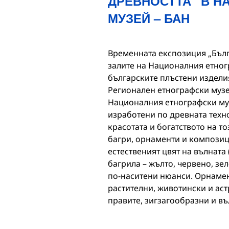
ДРЕВНОСТТА“ В Н
МУЗЕЙ – БАН
Временната експозиция „Бълга
залите на Националния етног
българските плъстени изделия
Регионален етнографски музе
Националния етнографски муз
изработени по древната техно
красотата и богатството на т
багри, орнаменти и композиц
естественият цвят на вълната 
багрила – жълто, червено, зел
по-наситени нюанси. Орнамен
растителни, животински и ас
правите, зигзагообразни и в