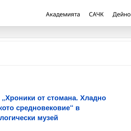
Академията
САЧК
Дейно
 „Хроники от стомана. Хладно
кото средновековие“ в
логически музей