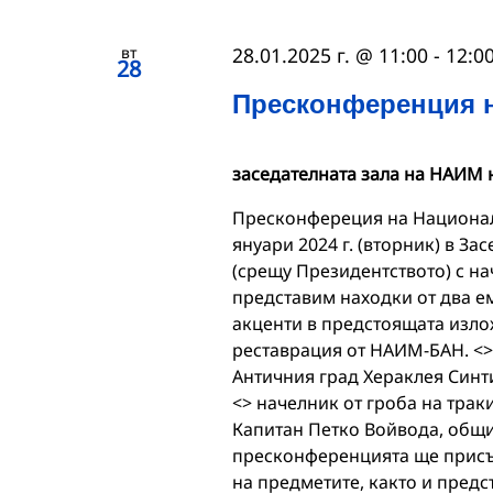
вт
28.01.2025 г. @ 11:00
-
12:0
28
Пресконференция 
заседателната зала на НАИМ н
Пресконфереция на Националн
януари 2024 г. (вторник) в За
(срещу Президентството) с на
представим находки от два е
акценти в предстоящата излож
реставрация от НАИМ-БАН. <>
Античния град Хераклея Синт
<> начелник от гроба на трак
Капитан Петко Войвода, общи
пресконференцията ще присъс
на предметите, както и предс