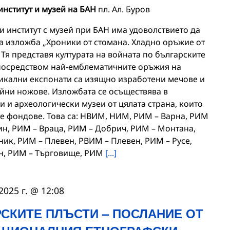
нститут и музей на БАН
пл. Ал. Буров
 институт с музей при БАН има удоволствието да
а изложба „Хроники от стомана. Хладно оръжие от
Тя представя културата на войната по българските
посредством най-емблематичните оръжия на
уникални експонати са изящно изработени мечове и
бойни ножове. Изложбата се осъществява в
и и археологически музеи от цялата страна, които
те фондове. Това са: НВИМ, НИМ, РИМ – Варна, РИМ
ин, РИМ – Враца, РИМ – Добрич, РИМ – Монтана,
ик, РИМ – Плевен, РВИМ – Плевен, РИМ – Русе,
ен, РИМ – Търговище, РИМ
[...]
2025 г. @ 12:08
СКИТЕ ПЛЪСТИ – ПОСЛАНИЕ ОТ