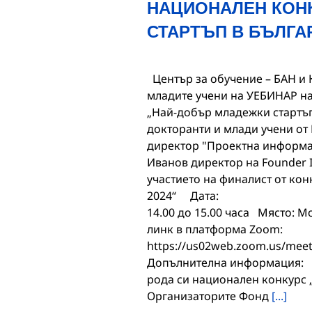
НАЦИОНАЛЕН КОН
СТАРТЪП В БЪЛГАР
Център за обучение – БАН и 
младите учени на УЕБИНАР н
„Най-добър младежки стартъп
докторанти и млади учени от 
директор "Проектна информац
Иванов директор на Founder In
участието на финалист от ко
2024“ Дата: Час: 
14.00 до 15.00 часа Място: М
линк в платформа Zoom:
https://us02web.zoom.us/me
Допълнителна информация: С
рода си национален конкурс 
Организаторите Фонд
[...]