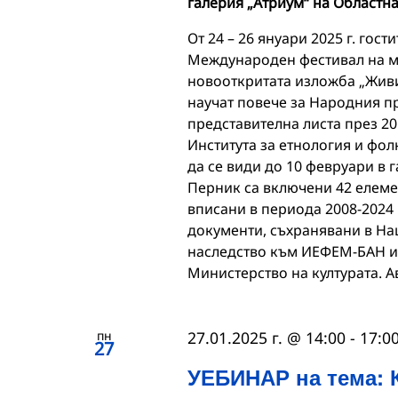
галерия „Атриум“ на Областн
От 24 – 26 януари 2025 г. гос
Международен фестивал на ма
новооткритата изложба „Живи
научат повече за Народния п
представителна листа през 201
Института за етнология и фол
да се види до 10 февруари в 
Перник са включени 42 елеме
вписани в периода 2008-2024 
документи, съхранявани в На
наследство към ИЕФЕМ-БАН и 
Министерство на културата. А
пн
27.01.2025 г. @ 14:00
-
17:0
27
УЕБИНАР на тема: