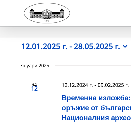
Skip
to
content
Събития
12.01.2025 г.
 - 
28.05.2025 г.
Select
date.
януари 2025
нд
12.12.2024 г.
-
09.02.2025 г.
12
Временна изложба:
оръжие от българс
Националния архео