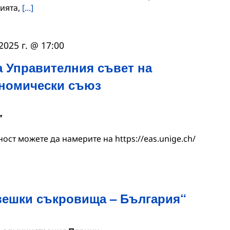
тията,
[...]
2025 г. @ 17:00
а Управителния съвет на
ономически съюз
”
ност можете да намерите на https://eas.unige.ch/
ешки съкровища – България“