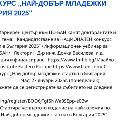
КУРС „НАЙ-ДОБЪР МЛАДЕЖКИ
ИЯ 2025“
Кариерен център към ЦО-БАН канят докторантите и
а тема: Кандидатстване за НАЦИОНАЛЕН конкурс
 в България 2025“ /Информационен уебинар за
БАН/ Лектори: Д-р инж. Дочка Василева, и.д.
ия и финансиране" https://www.fmfib.bg/ Ивайло
stitute Eastern Europe https://www.fi-ee.com/ С
нкурс „Най-добър младежки стартъп в България
27 януари 2025г. (понеделник)
ожете да се регистрирате за събитието на следния
eting/register/BOO6jTgfSNWa0SEpp-e0Bw
тартира четвъртото издание на най-големия по
„Най-добър младежки стартъп в България 2025“.