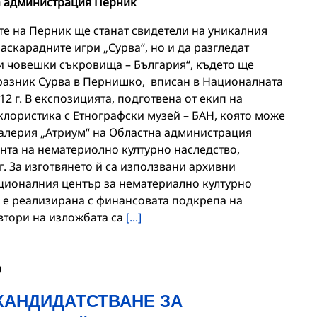
а администрация Перник
тите на Перник ще станат свидетели на уникалния
скарадните игри „Сурва“, но и да разгледат
 човешки съкровища – България“, където ще
разник Сурва в Пернишко, вписан в Националната
2 г. В експозицията, подготвена от екип на
клористика с Етнографски музей – БАН, която може
галерия „Атриум“ на Областна администрация
нта на нематериолно културно наследство,
г. За изготвянето й са използвани архивни
ционалния център за нематериално културно
е реализирана с финансовата подкрепа на
втори на изложбата са
[...]
0
 КАНДИДАТСТВАНЕ ЗА