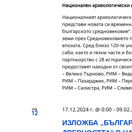
Национален археологически и
Националният археологически
представи новата си временн
българското средновековие“. 
земи през Средновековието 
епохата. Сред близо 120-те 
саби, както и техни части и 
партньорство с 28 историческ
предоставят находки от свои
– Велико Търново, РИМ – Вид
РИМ – Пазарджик, РИМ – Перн
РИМ – Силистра, РИМ – Слив
нд
17.12.2024 г. @ 0:00
-
09.02.
12
ИЗЛОЖБА „БЪЛГАР