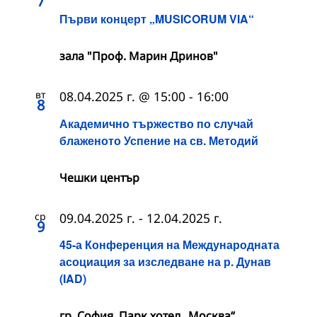
7
Първи концерт „MUSICORUM VIA“
зала "Проф. Марин Дринов"
вт
08.04.2025 г. @ 15:00
-
16:00
8
Академично тържество по случай
блаженото Успение на св. Методий
Чешки център
ср
09.04.2025 г.
-
12.04.2025 г.
9
45-а Конференция на Международната
асоциация за изследване на р. Дунав
(IAD)
гр. София, Парк хотел „Москва“