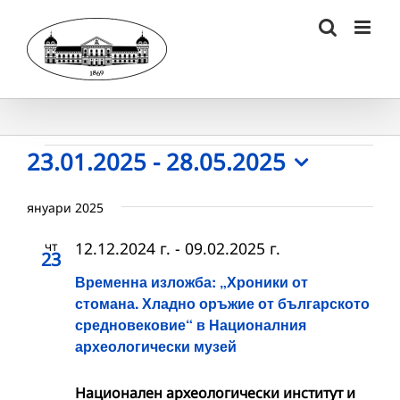
Skip
to
content
Събития
23.01.2025
 - 
28.05.2025
Select
date.
януари 2025
чт
12.12.2024 г.
-
09.02.2025 г.
23
Временна изложба: „Хроники от
стомана. Хладно оръжие от българското
средновековие“ в Националния
археологически музей
Национален археологически институт и