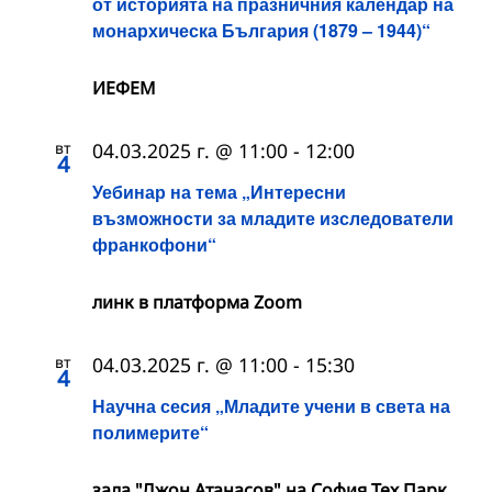
от историята на празничния календар на
монархическа България (1879 – 1944)“
ИЕФЕМ
вт
04.03.2025 г. @ 11:00
-
12:00
4
Уебинар на тема „Интересни
възможности за младите изследователи
франкофони“
линк в платформа Zoom
вт
04.03.2025 г. @ 11:00
-
15:30
4
Научна сесия „Младите учени в света на
полимерите“
зала "Джон Атанасов" на София Тех Парк