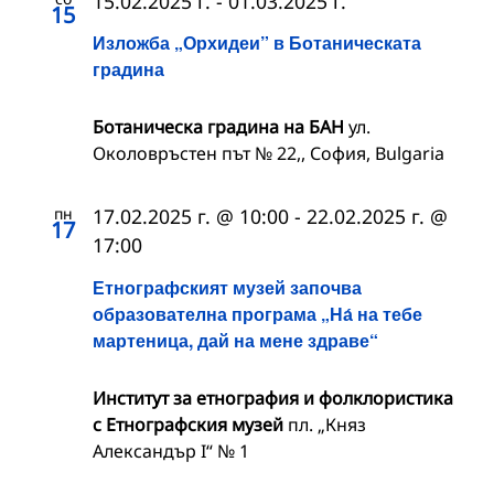
15.02.2025 г.
-
01.03.2025 г.
15
Изложба „Орхидеи” в Ботаническата
градина
Ботаническа градина на БАН
ул.
Околовръстен път № 22,, София, Bulgaria
пн
17.02.2025 г. @ 10:00
-
22.02.2025 г. @
17
17:00
Етнографският музей започва
образователна програма „На́ на тебе
мартеница, дай на мене здраве“
Институт за етнография и фолклористика
с Етнографския музей
пл. „Княз
Александър I“ № 1