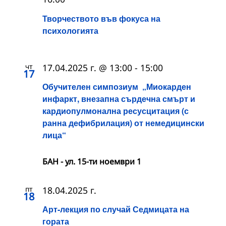
Творчеството във фокуса на
психологията
чт
17.04.2025 г. @ 13:00
-
15:00
17
Обучителен симпозиум „Миокарден
инфаркт, внезапна сърдечна смърт и
кардиопулмонална ресусцитация (с
ранна дефибрилация) от немедицински
лица“
БАН - ул. 15-ти ноември 1
пт
18.04.2025 г.
18
Арт-лекция по случай Седмицата на
гората