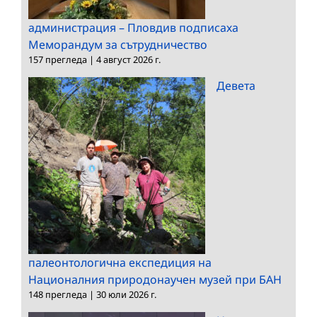
администрация – Пловдив подписаха
Меморандум за сътрудничество
157 прегледа
|
4 август 2026 г.
Девета
палеонтологична експедиция на
Националния природонаучен музей при БАН
148 прегледа
|
30 юли 2026 г.