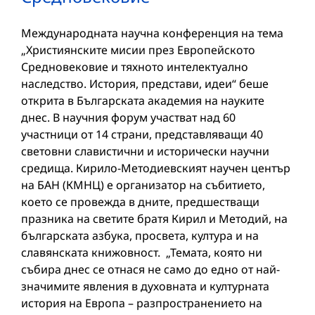
Международната научна конференция на тема
„Християнските мисии през Европейското
Средновековие и тяхното интелектуално
наследство. История, представи, идеи“ беше
открита в Българската академия на науките
днес. В научния форум участват над 60
участници от 14 страни, представляващи 40
световни славистични и исторически научни
средища. Кирило-Методиевският научен център
на БАН (КМНЦ) е организатор на събитието,
което се провежда в дните, предшестващи
празника на светите братя Кирил и Методий, на
българската азбука, просвета, култура и на
славянската книжовност. „Темата, която ни
събира днес се отнася не само до едно от най-
значимите явления в духовната и културната
история на Европа – разпространението на