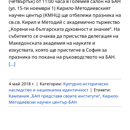
(четвъртък) от 11:00 часа в Големия салон на БАН
(ул. 15-ти ноември 1) Кирило-Методиевският
научен център (КМНЦ) ще отбележи празника на
св.св. Кирил и Методий с академично тържество
„Корени на българската духовност и знание“. На
събитието се очаква да присъства делегация на
Македонската академия на науките и
изкуствата, която ще пристигне в София за
празника по покана на ръководството на БАН.
[…]
4 май 2018 г.
|
Категории:
Културно-историческо
наследство и национална идентичност
|
Етикети:
Кампания „БАН представя своите институти“
,
Кирило-
Методиевски научен център-БАН