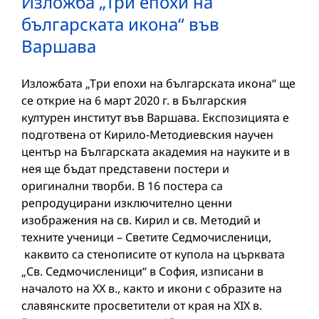
Изложба „Три епохи на
българската икона“ във
Варшава
Изложбата „Три епохи на българската икона“ ще
се открие на 6 март 2020 г. в Българския
културен институт във Варшава. Експозицията е
подготвена от Кирило-Методиевския научен
център на Българската академия на науките и в
нея ще бъдат представени постери и
оригинални творби. В 16 постера са
репродуцирани изключително ценни
изображения на св. Кирил и св. Методий и
техните ученици – Светите Седмочисленици,
каквито са стенописите от купола на църквата
„Св. Седмочисленици“ в София, изписани в
началото на ХХ в., както и икони с образите на
славянските просветители от края на ХIХ в.