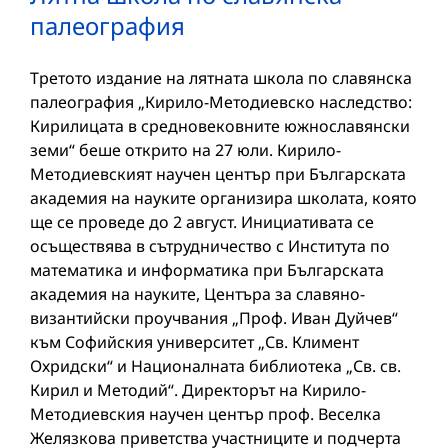
палеография
Третото издание на лятната школа по славянска
палеография „Кирило-Методиевско наследство:
Кирилицата в средновековните южнославянски
земи“ беше открито на 27 юли. Кирило-
Методиевският научен център при Българската
академия на науките организира школата, която
ще се проведе до 2 август. Инициативата се
осъществява в сътрудничество с Института по
математика и информатика при Българската
академия на науките, Центъра за славяно-
византийски проучвания „Проф. Иван Дуйчев“
към Софийския университет „Св. Климент
Охридски“ и Националната библиотека „Св. св.
Кирил и Методий“. Директорът на Кирило-
Методиевския научен център проф. Веселка
Желязкова приветства участниците и подчерта