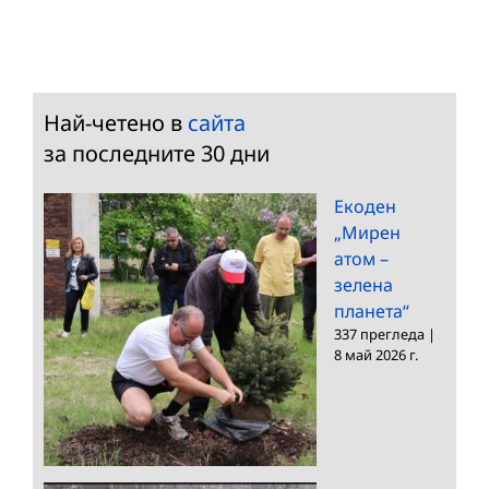
Най-четено в
сайта
за последните 30 дни
Екоден
„Мирен
атом –
зелена
планета“
337 прегледа
|
8 май 2026 г.