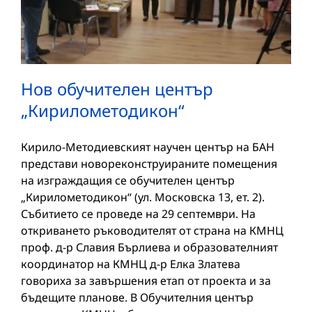
Нов обучителен център
„Кирилометодикон“
Кирило-Методиевският научен център на БАН
представи новореконструираните помещения
на изграждащия се обучителен център
„Кирилометодикон“ (ул. Московска 13, ет. 2).
Събитието се проведе на 29 септември. На
откриването ръководителят от страна на КМНЦ
проф. д-р Славия Бърлиева и образователният
координатор на КМНЦ д-р Елка Златева
говориха за завършения етап от проекта и за
бъдещите планове. В Обучителния център