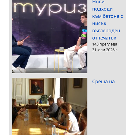
Нови
подходи
към бетона с
нисък
въглероден
отпечатък
143 прегледа
|
31 юли 2026 г.
Среща на