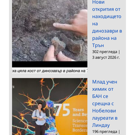
Нови
открития от
находището
на
динозаври в
района на
Трън
302 прегледа
|
3 август 2026 г.
Млад учен
химик от
БАН се
срещна с
Нобелови
лауреати в
Линдау
196 прегледа
|