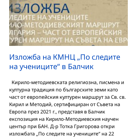
Изложба на КМНЦ „По следите
на учениците“ в Балчик
Кирило-методиевската религиозна, писмена и
културна традиция по българските земи като
част от европейския културен маршрут за Св. св.
Кирил и Методий, сертифициран от Съвета на
Европа през 2021 г., представя в Балчик
експозиция на Кирило-Методиевския научен
център при БАН. Д-р Тотка Григорова откри
изложбата „По следите на учениците“ на 22