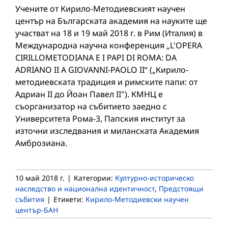
Учените от Кирило-Методиевският научен
център на Българската академия на науките ще
участват на 18 и 19 май 2018 г. в Рим (Италия) в
Международна научна конференция „L'OPERA
CIRILLOMETODIANA E I PAPI DI ROMA: DA
ADRIANO II A GIOVANNI-PAOLO II“ („Кирило-
методиевската традиция и римските папи: от
Адриан II до Йоан Павел II"). КМНЦ е
съорганизатор на събитието заедно с
Университета Рома-3, Папския институт за
източни изследвания и миланската Академия
Амброзиана.
10 май 2018 г.
|
Категории:
Културно-историческо
наследство и национална идентичност
,
Предстоящи
събития
|
Етикети:
Кирило-Методиевски научен
център-БАН