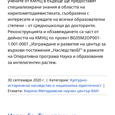
учените от КМНЦ в бъдеще ще предоставят
специализирани знания в областта на
кирилометодиевистиката, съобразени с
интересите и нуждите на всички образователни
степени – от средношколци до докторанти.
Реконструкцията и обзавеждането са част от
дейността на КМНЦ по проект BG05M2OP001-
1.001-0001 „Изграждане и развитие на център за
върхови постижения „НаследствоБГ“ в рамките
на Оперативна програма Наука и образование
за интелигентен растеж.
30 септември 2020 г.
|
Категории:
Културно-
историческо наследство и национална идентичност
|
Етикети:
Кирило-Методиевски научен център-БАН