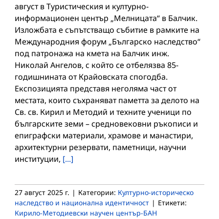
август в Туристическия и културно-
информационен център „Мелницата“ в Балчик.
Изложбата е съпътстващо събитие в рамките на
Международния форум „Българско наследство“
под патронажа на кмета на Балчик инж.
Николай Ангелов, с който се отбелязва 85-
годишнината от Крайовската спогодба.
Експозицията представя неголяма част от
местата, които съхраняват паметта за делото на
Св. св. Кирил и Методий и техните ученици по
българските земи – средновековни ръкописи и
епиграфски материали, храмове и манастири,
архитектурни резервати, паметници, научни
институции,
[...]
27 август 2025 г.
|
Категории:
Културно-историческо
наследство и национална идентичност
|
Етикети:
Кирило-Методиевски научен център-БАН