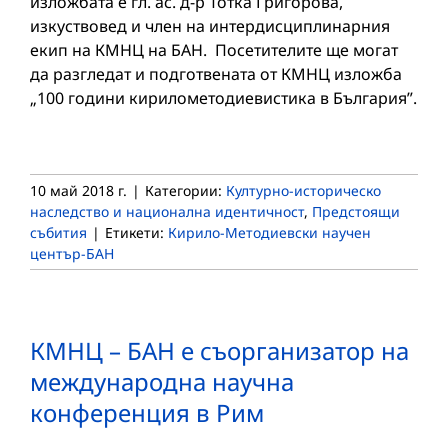
изложбата е гл. ас. д-р Тотка Григорова,
изкуствовед и член на интердисциплинарния
екип на КМНЦ на БАН. Посетителите ще могат
да разгледат и подготвената от КМНЦ изложба
„100 години кирилометодиевистика в България”.
10 май 2018 г.
|
Категории:
Културно-историческо
наследство и национална идентичност
,
Предстоящи
събития
|
Етикети:
Кирило-Методиевски научен
център-БАН
КМНЦ – БАН е съорганизатор на
международна научна
конференция в Рим