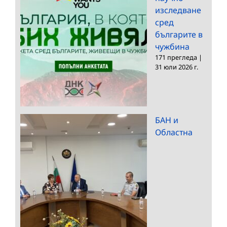
изследване
сред
българите в
чужбина
171 прегледа
|
31 юли 2026 г.
БАН и
Областна