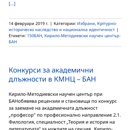
[…]
14 февруари 2019 г.
|
Категории:
Избрани
,
Културно-
историческо наследство и национална идентичност
|
Етикети:
150БАН
,
Кирило-Методиевски научен център-
БАН
Конкурси за академични
длъжности в КМНЦ – БАН
Кирило-Методиевски научен център при
БАНобявява рецензии и становища по конкурс
за заемане на академичната длъжност
„професор" по професионално направление 2.1.
Филология, специалност „Теория и история на
литературата“ за нуждите на секция „Кирило-