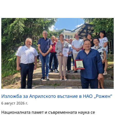
Изложба за Априлското въстание в НАО „Рожен“
6 август 2026 г.
Националната памет и съвременната наука се