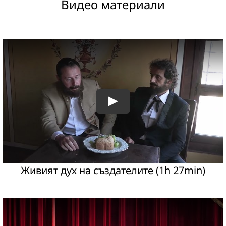
Видео материали
Живият дух на създателите (1h 27min)