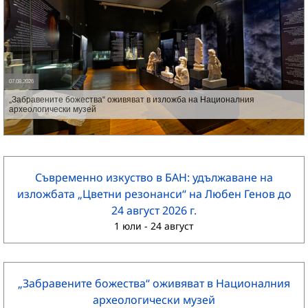
07.08.2026
„Забравените божества“ оживяват в изложба на Националния
археологически музей
Съвременно изкуство в БАН: удължаване на
изложбата „Цветни резонанси“ на Любен Генов до
24 август 2026 г.
1 юли
-
24 август
„Забравените божества“ оживяват в Националния
археологически музей