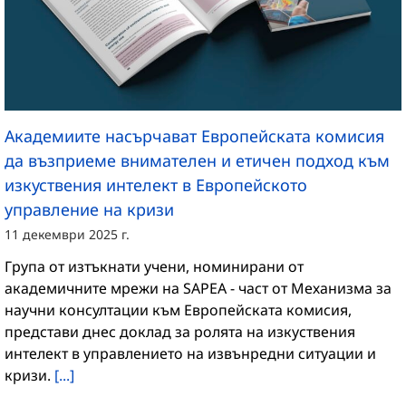
Академиите насърчават Европейската комисия
да възприеме внимателен и етичен подход към
изкуствения интелект в Европейското
управление на кризи
11 декември 2025 г.
Група от изтъкнати учени, номинирани от
академичните мрежи на SAPEA - част от Механизма за
научни консултации към Европейската комисия,
представи днес доклад за ролята на изкуствения
интелект в управлението на извънредни ситуации и
кризи.
[...]