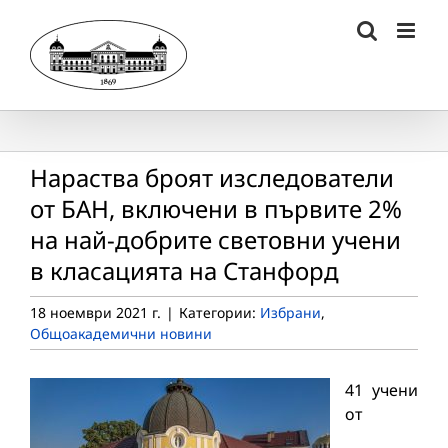
Skip
to
content
Нараства броят изследователи
от БАН, включени в първите 2%
на най-добрите световни учени
в класацията на Станфорд
18 ноември 2021 г.
|
Категории:
Избрани
,
Общоакадемични новини
41 учени
от