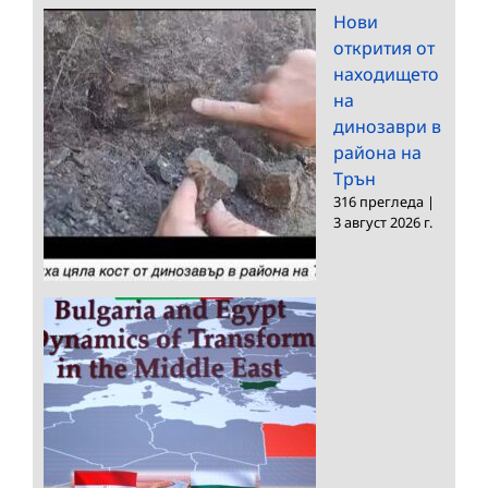
Нови
открития от
находището
на
динозаври в
района на
Трън
316 прегледа
|
3 август 2026 г.