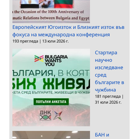
Европейският Югоизток и Близкият изток във
фокуса на международна конференция
193 прегледа
|
13 юли 2026 г.
Стартира
научно
изследване
сред
българите в
чужбина
181 прегледа
|
31 юли 2026 г.
БАН и