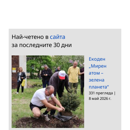
Най-четено в
сайта
за последните 30 дни
Екоден
„Мирен
атом –
зелена
планета“
331 прегледа
|
8 май 2026 г.