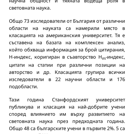
научна общност и тяхната водеща роля в
световната наука.
Общо 73 изследователи от България от различни
области на наукатa са намерили място в
класацията на американския университет. Тя е
съставена на базата на комплексен анализ,
който обхваща информация за брой цитирания,
H-индекс, коригиран в съавторство H
-индекс,
m
цитати на статии при различни позиции на
авторство и др. Класацията групира всички
изследователи в 22 научни области и 176
подобласти.
Тази година Станфордският университет
публикува и класация на най-добрите учени
според влиянието им върху развитието на
световната наука през предходната година.
Общо 48 са българските учени в първите 2%. 5 са