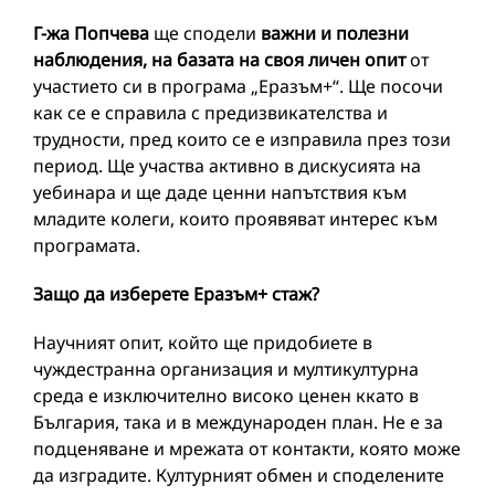
Г-жа Попчева
ще сподели
важни и полезни
наблюдения, на базата на своя личен опит
от
участието си в програма „Еразъм+“. Ще посочи
как се е справила с предизвикателства и
трудности, пред които се е изправила през този
период. Ще участва активно в дискусията на
уебинара и ще даде ценни напътствия към
младите колеги, които проявяват интерес към
програмата.
Защо да изберете Еразъм+ стаж?
Научният опит, който ще придобиете в
чуждестранна организация и мултикултурна
среда е изключително високо ценен ккато в
България, така и в международен план. Не е за
подценяване и мрежата от контакти, която може
да изградите. Културният обмен и споделените