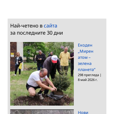
Най-четено в
сайта
за последните 30 дни
Екоден
„Мирен
атом –
зелена
планета“
298 прегледа
|
8 май 2026 г.
Нови