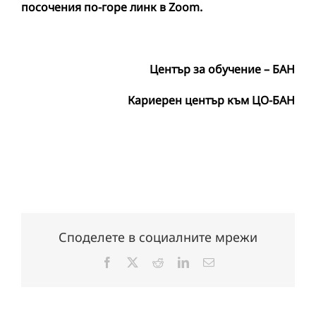
посочения по-горе линк в
Zoom
.
Център за обучение – БАН
Кариерен център към ЦО-БАН
Споделете в социалните мрежи
Facebook
X
Reddit
LinkedIn
Електронна
поща: