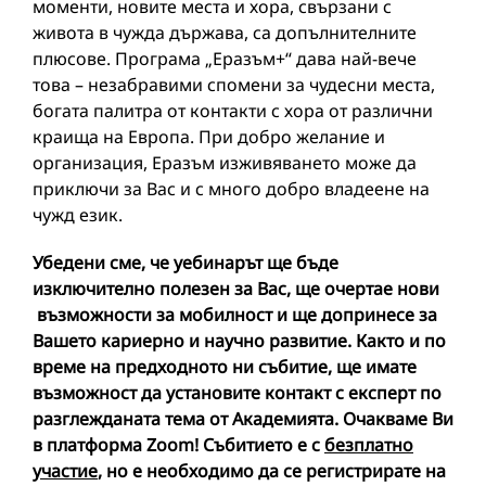
моменти, новите места и хора, свързани с
живота в чужда държава, са допълнителните
плюсове. Програма „Еразъм+“ дава най-вече
това – незабравими спомени за чудесни места,
богата палитра от контакти с хора от различни
краища на Европа. При добро желание и
организация, Еразъм изживяването може да
приключи за Вас и с много добро владеене на
чужд език.
Убедени сме, че уебинарът ще бъде
изключително полезен за Вас, ще очертае нови
възможности за мобилност и ще допринесе за
Вашето кариерно и научно развитие. Както и по
време на предходното ни събитие, ще имате
възможност да установите контакт с експерт по
разглежданата тема от Академията. Очакваме Ви
в платформа
Zoom
! Събитието е с
безплатно
участие
, но е необходимо да се регистрирате на