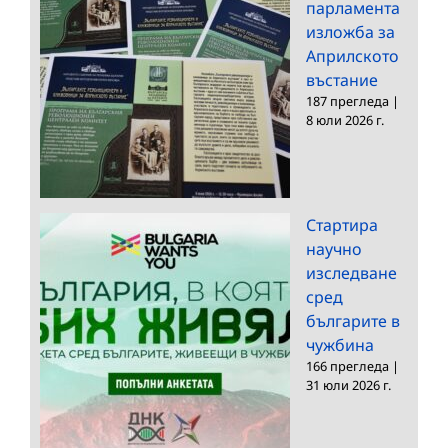
парламента
изложба за
Априлското
въстание
187 прегледа
|
8 юли 2026 г.
Стартира
научно
изследване
сред
българите в
чужбина
166 прегледа
|
31 юли 2026 г.