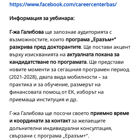
https://www.facebook.com/careercenterbas/
Информация за уебинара:
Г-жа Галибова
ще запознае аудиторията с
възможностите, които
програма „Еразъм+“
разкрива пред докторантите
. Ще постави акцент
върху изискванията на
актуалната покана за
кандидатстване по програмата
. Ще представи
новите моменти за сегашния програмен период
(2021-2028), двата вида мобилности – за
практика и за обучение, размерът на
финансовата помощ от ЕК, изборът на
приемаща институция и др.
Г-жа Галибова ще посочи своето
приемно време
и координати за контакт
за желаещите
долънителни индивидуални консултация,
свързани с програма „Еразъм+“.