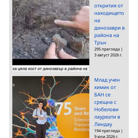
открития от
находището
на
динозаври в
района на
Трън
295 прегледа
|
3 август 2026 г.
Млад учен
химик от
БАН се
срещна с
Нобелови
лауреати в
Линдау
194 прегледа
|
9 юли 2026 г.