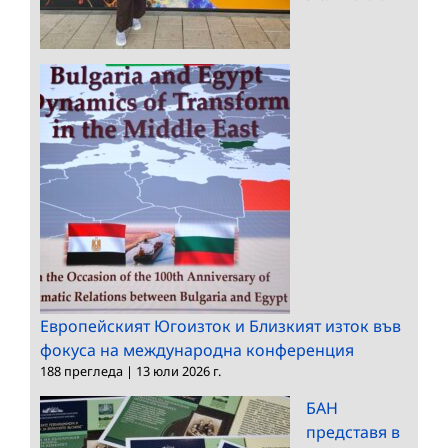
Европейският Югоизток и Близкият изток във
фокуса на международна конференция
188 прегледа
|
13 юли 2026 г.
БАН
представя в