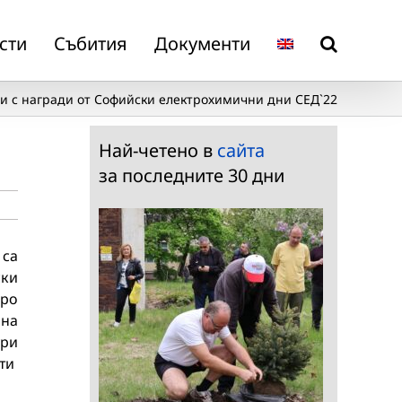
сти
Събития
Документи
и с награди от Софийски електрохимични дни СЕД`22
Най-четено в
сайта
за последните 30 дни
 са
ски
бро
рна
ури
ети