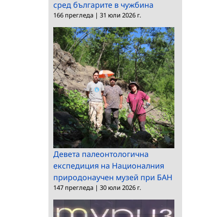
сред българите в чужбина
166 прегледа
|
31 юли 2026 г.
Девета палеонтологична
експедиция на Националния
природонаучен музей при БАН
147 прегледа
|
30 юли 2026 г.