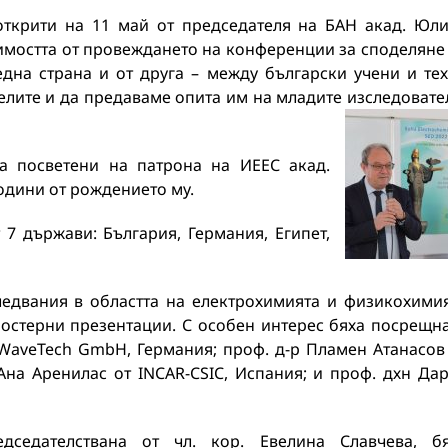
открити на 11 май от председателя на БАН акад. Юл
имостта от провеждането на конференции за споделяне
дна страна и от друга – между български учени и те
елите и да предаваме опита им на младите изследовате
а посветени на патрона на ИЕЕС акад.
години от рождението му.
7 държави: България, Германия, Египет,
ледвания в областта на електрохимията и физикохими
постерни презентации. С особен интерес бяха посрещн
WaveTech GmbH, Германия; проф. д-р Пламен Атанасов
ж. Ана Аренилас от INCAR-CSIC, Испания; и проф. дхн Да
дседателствана от чл. кор. Евелина Славчева, б