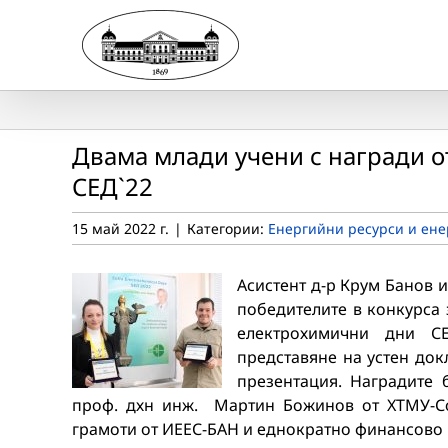
Skip
to
content
Двама млади учени с награди 
СЕД`22
15 май 2022 г.
|
Категории:
Енергийни ресурси и ене
Асистент д-р Крум Банов 
победителите в конкурса 
електрохимични дни СЕ
представяне на устен до
презентация. Наградите
проф. дхн инж. Мартин Божинов от ХТМУ-Со
грамоти от ИЕЕС-БАН и еднократно финансово