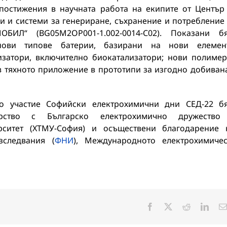
постижения в научната работа на екипите от Център
и и системи за генериране, съхранение и потребление
БИЛ“ (BG05M2OP001-1.002-0014-С02). Показани б
нови типове батерии, базирани на нови елемент
изатори, включително биокатализатори; нови полиме
в тяхното приложение в прототипи за изгодно добиван
о участие Софийски електрохимични дни СЕД-22 б
рство с Българско електрохимично дружество
рситет (ХТМУ-София) и осъществени благодарение
следвания (
ФНИ
), Международното електрохимиче
Facebook
X
Reddit
Linke