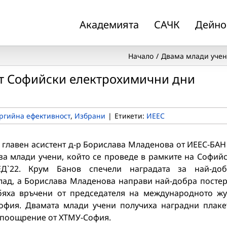
Академията
САЧК
Дейно
Начало
Двама млади учен
от Софийски електрохимични дни
ргийна ефективност
,
Избрани
|
Етикети:
ИЕЕС
и главен асистент д-р Борислава Младенова от ИЕЕС-БАН
за млади учени, който се проведе в рамките на Софий
Д`22. Крум Банов спечели наградата за най-до
клад, а Борислава Младенова направи най-добра посте
 бяха връчени от председателя на международното ж
фия. Двамата млади учени получиха наградни плак
 поощрение от ХТМУ-София.