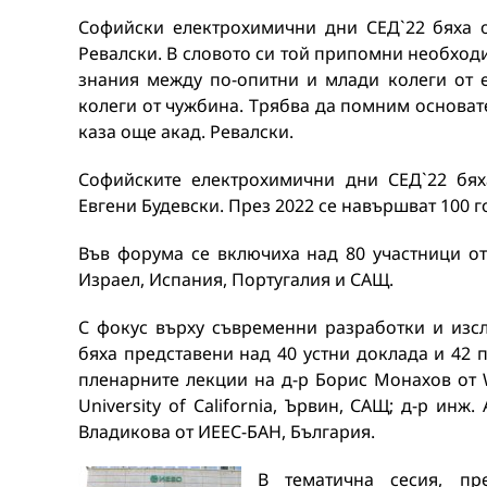
Софийски електрохимични дни СЕД`22 бяха 
Ревалски. В словото си той припомни необход
знания между по-опитни и млади колеги от е
колеги от чужбина. Трябва да помним основат
каза още акад. Ревалски.
Софийските електрохимични дни СЕД`22 бях
Евгени Будевски. През 2022 се навършват 100 
Във форума се включиха над 80 участници от 
Израел, Испания, Португалия и САЩ.
С фокус върху съвременни разработки и изс
бяха представени над 40 устни доклада и 42 
пленарните лекции на д-р Борис Монахов от 
University of California, Ървин, САЩ; д-р ин
Владикова от ИЕЕС-БАН, България.
В тематична сесия, пре