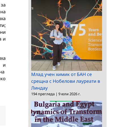
 за
 на
яха
и;
рни
а и
яха
 и
 на
Млад учен химик от БАН се
ско
срещна с Нобелови лауреати в
Линдау
194 прегледа
|
9 юли 2026 г.
dIn
Електронна
поща: