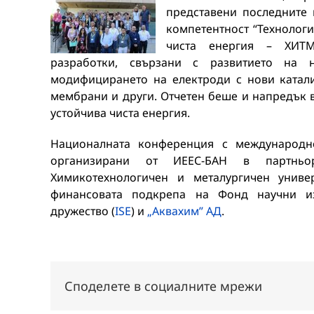
представени последните 
компетентност “Технологи
чиста енергия – ХИТМО
разработки, свързани с развитието на 
модифицирането на електроди с нови катал
мембрани и други. Отчетен беше и напредък 
устойчива чиста енергия.
Националната конференция с международн
организирани от ИЕЕС-БАН в партньо
Химикотехнологичен и металургичен униве
финансовата подкрепа на Фонд научни из
дружество (
ISE
) и
„Аквахим” АД
.
Споделете в социалните мрежи