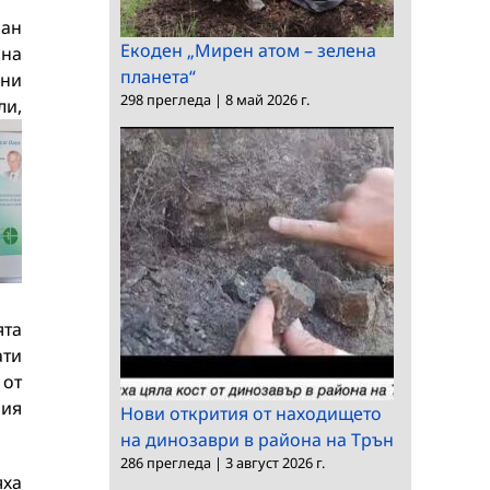
иан
Екоден „Мирен атом – зелена
 на
планета“
хни
298 прегледа
|
8 май 2026 г.
ли,
ята
ати
 от
рия
Нови открития от находището
на динозаври в района на Трън
286 прегледа
|
3 август 2026 г.
яха