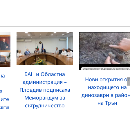
БАН и Областна
на
Нови открития от
администрация –
находището на
Пловдив подписаха
а
динозаври в райо
Меморандум за
ките
на Трън
сътрудничество
ката