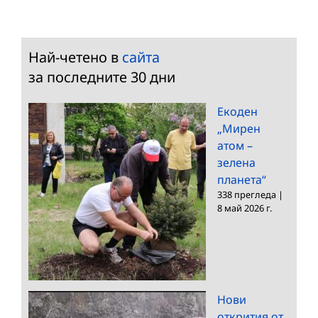
Най-четено в
сайта
за последните 30 дни
Екоден
„Мирен
атом –
зелена
планета“
338 прегледа
|
8 май 2026 г.
Нови
открития от