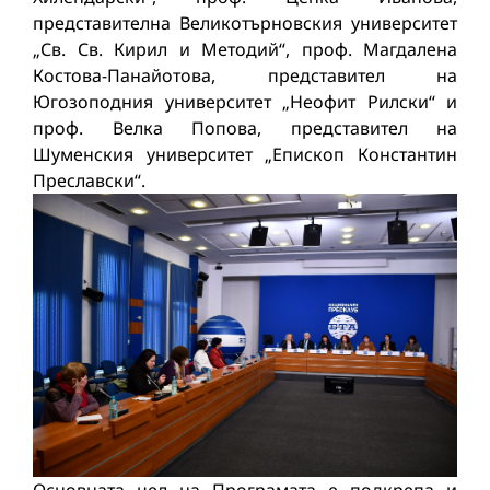
представителна Великотърновския университет
„Св. Св. Кирил и Мeтодий“, проф. Магдалена
Костова-Панайотова, представител на
Югозоподния университет „Неофит Рилски“ и
проф. Велка Попова, представител на
Шуменския университет „Епископ Константин
Преславски“.
Основната цел на Програмата е подкрепа и