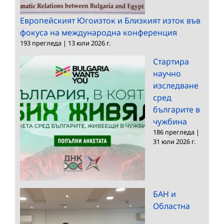
Европейският Югоизток и Близкият изток във
фокуса на международна конференция
193 прегледа
|
13 юли 2026 г.
Стартира
научно
изследване
сред
българите в
чужбина
186 прегледа
|
31 юли 2026 г.
БАН и
Областна