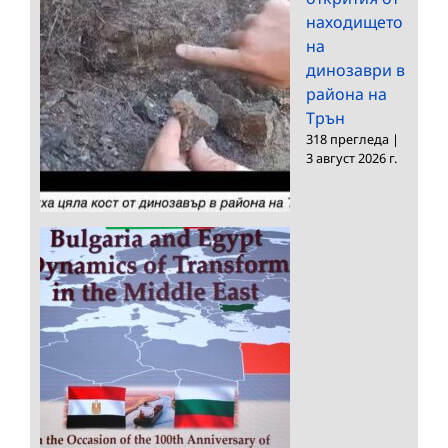
находището
на
динозаври в
района на
Трън
318 прегледа
|
3 август 2026 г.