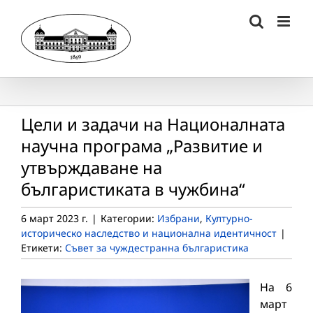
Skip
to
content
Цели и задачи на Националната
научна програма „Развитие и
утвърждаване на
българистиката в чужбина“
6 март 2023 г.
|
Категории:
Избрани
,
Културно-
историческо наследство и национална идентичност
|
Етикети:
Съвет за чуждестранна българистика
На 6
март