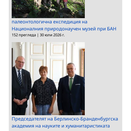
палеонтологична експедиция на
Националния природонаучен музей при БАН
152 прегледа
|
30 юли 2026 г.
Председателят на Берлинско-Бранденбургска
академия на науките и хуманитаристиката