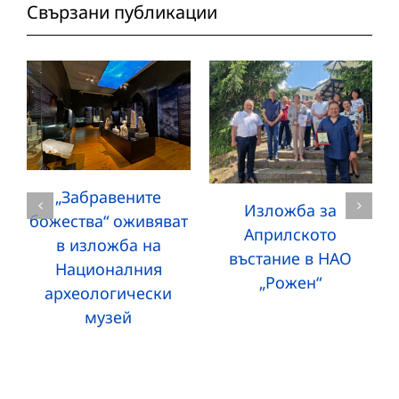
Свързани публикации
„Забравените
Изложба за
божества“ оживяват
Априлското
в изложба на
въстание в НАО
Националния
„Рожен“
археологически
музей