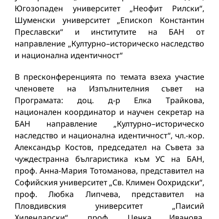
Югозопаден университет „Неофит Рилски“,
Шуменски университет „Епископ Константин
Преславски“ и институтите на БАН от
направление „Културно–историческо наследство
и национална идентичност“
В пресконференцията по темата взеха участие
членовете на Изпълнителния съвет на
Програмата: доц. д-р Елка Трайкова,
национален координатор и научен секретар на
БАН направление „Културно–историческо
наследство и национална идентичност“, чл.-кор.
Александър Костов, председател на Съвета за
чуждестранна българистика към УС на БАН,
проф. Анна-Мария Тотоманова, представител на
Софийския университет „Св. Климен Оохридски“,
проф. Любка Липчева, представител на
Пловдивския университет „Паисий
Хилендарски“, проф. Ценка Иванова,