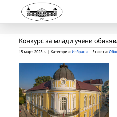
Skip
to
content
Конкурс за млади учени обявя
15 март 2023 г.
|
Категории:
Избрани
|
Етикети:
Общ