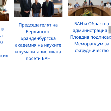
БАН и Областна
Председателят на
 в
администрация –
Берлинско-
за
Пловдив подписах
Бранденбургска
90
Меморандум за
академия на науките
сътрудничество
и хуманитаристиката
асил
посети БАН