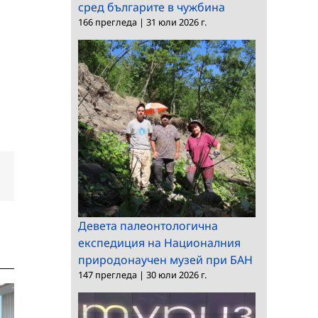
сред българите в чужбина
166 прегледа
|
31 юли 2026 г.
dIn
Електронна
поща:
Девета палеонтологична
експедиция на Националния
природонаучен музей при БАН
147 прегледа
|
30 юли 2026 г.