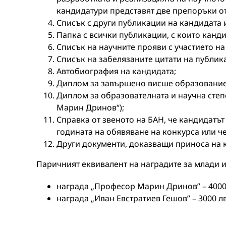
кандидатури представят две препоръки о
Списък с други публикации на кандидата 
Папка с всички публикации, с които кандид
Списък на научните прояви с участието на
Списък на забелязаните цитати на публик
Автобиография на кандидата;
Диплом за завършено висше образование 
Диплом за образователната и научна степ
Марин Дринов“);
Справка от звеното на БАН, че кандидатът
годината на обявяване на конкурса или че
Други документи, доказващи приноса на 
Паричният еквивалент на наградите за млади и
награда „Професор Марин Дринов” – 4000 
награда „Иван Евстратиев Гешов” – 3000 лв