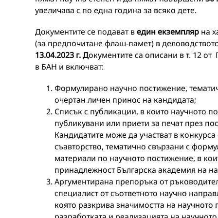
увеличава с по една година за всяко дете.
Документите се подават в
един екземпляр
на х
(за предпочитане флаш-памет) в деловодствот
13.04.2023 г.
Д
окументите са описани в т. 12 о
в БАН и включват:
Формулирано научно постижение, тематичн
очертан личен принос на кандидата;
Списък с публикации, в които научното п
публикувани или приети за печат през по
Кандидатите може да участват в конкурса
съавторство, тематично свързани с форму
материали по научното постижение, в ко
принадлежност Българска академия на на
Аргументирана препоръка от ръководител
специалист от съответното научно направ
която разкрива значимостта на научното
разработката и реализацията на научното