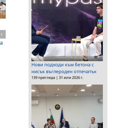
Нови подходи към
Нови открития от
бетона с нисък
находището на
въглероден
а
динозаври в района
отпечатък
на Трън
Нови подходи към бетона с
нисък въглероден отпечатък
139 прегледа
|
31 юли 2026 г.