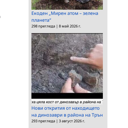
Екоден „Мирен атом – зелена
а
планета“
298 прегледа
|
8 май 2026 г.
Нови открития от находището
на динозаври в района на Трън
293 прегледа
|
3 август 2026 г.