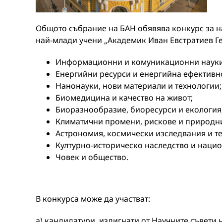
Общото събрание на БАН обявява конкурс за н
най-млади учени „Академик Иван Евстратиев Г
Информационни и комуникационни науки 
Енергийни ресурси и енергийна ефективн
Нанонауки, нови материали и технологии;
Биомедицина и качество на живот;
Биоразнообразие, биоресурси и екология
Климатични промени, рискове и природни
Астрономия, космически изследвания и т
Културно-историческо наследство и нацио
Човек и общество.
В конкурса може да участват:
а) кандидатури, издигнати от Научните съвети 