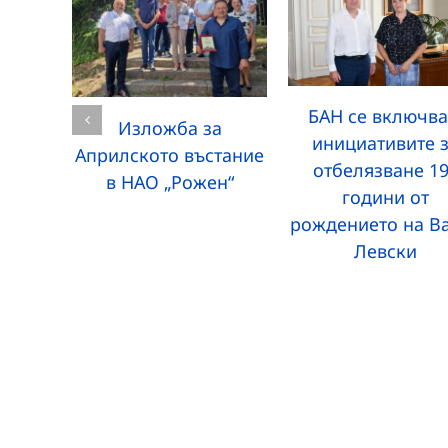
БАН се включва
Изложба за
инициативите 
Априлското въстание
отбелязване 1
в НАО „Рожен“
години от
рождението на В
Левски