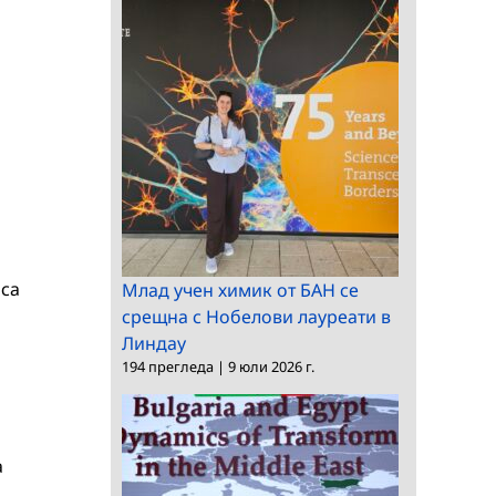
 са
Млад учен химик от БАН се
срещна с Нобелови лауреати в
Линдау
194 прегледа
|
9 юли 2026 г.
а