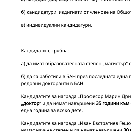
б) кандидатури, издигнати от членове на Общо
в) индивидуални кандидатури.
Кандидатите трябва:
а) да имат образователната степен „магистър” 
б) да са работили в БАН през последната една 
редовни докторанти в БАН.
Кандидатите за награда „Професор Марин Дрин
„доктор
” и да нямат навършени
35 години към 0
една година за всяко дете.
Кандидатите за награда „Иван Евстратиев Гешов
нямат научна степен и да нямат навършени
30 