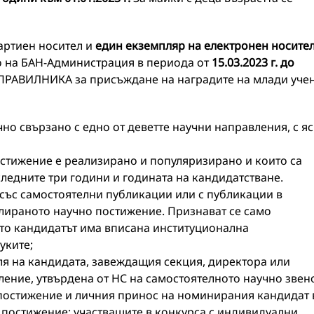
артиен носител и
един екземпляр
на електронен носите
о на БАН-Администрация в периода от
15.03.2023 г. до
т ПРАВИЛНИКА за присъждане на наградите на млади уче
о свързано с едно от деветте научни направления, с я
остижение е реализирано и популяризирано и които са
следните три години и годината на кандидатстване.
 със самостоятелни публикации или с публикации в
лираното научно постижение. Признават се само
ито кандидатът има вписана институционална
уките;
я на кандидата, завеждащия секция, директора или
ление, утвърдена от НС на самостоятелното научно звен
 постижение и личния принос на номинирания кандидат 
 постижение; участващите в конкурса с индивидуални