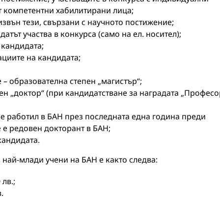
т компетентни хабилитирани лица;
извън тези, свързани с научното постижение;
атът участва в конкурса (само на ел. носител);
 кандидата;
ациите на кандидата;
– образователна степен „магистър“;
ен „доктор“ (при кандидатстване за наградата „Професо
 е работил в БАН през последната една година преди
 е редовен докторант в БАН;
кандидата.
 най-млади учени на БАН е както следва:
лв.;
.