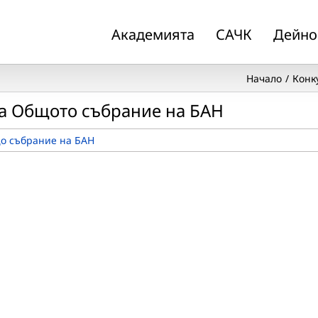
Академията
САЧК
Дейно
Начало
Конк
ва Общото събрание на БАН
о събрание на БАН