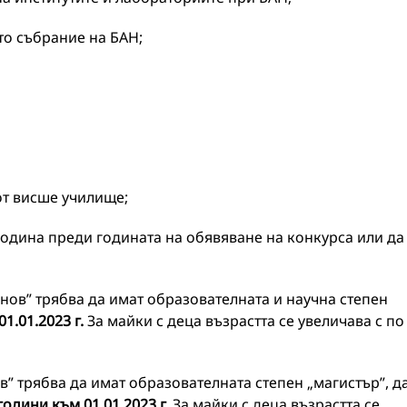
то събрание на БАН;
от висше училище;
година преди годината на обявяване на конкурса или да
ов” трябва да имат образователната и научна степен
1.01.2023 г.
За майки с деца възрастта се увеличава с по
” трябва да имат образователната степен „магистър”, д
години към 01.01.2023 г.
За майки с деца възрастта се