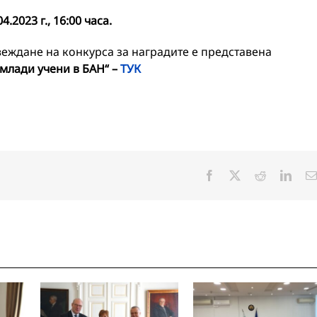
04.2023 г.,
16:00 часа.
ждане на конкурса за наградите е представена
млади учени в БАН“ –
ТУК
Facebook
X
Reddit
Linke