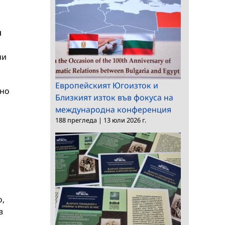
л
ни
Европейският Югоизток и
сно
Близкият изток във фокуса на
международна конференция
188 прегледа
|
13 юли 2026 г.
о,
в