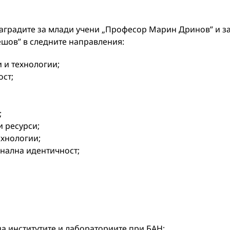
аградите за млади учени „Професор Марин Дринов” и з
ешов” в следните направления:
и технологии;
ост;
;
 ресурси;
ехнологии;
нална идентичност;
на институтите и лабораториите при БАН;