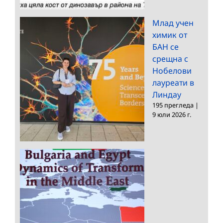
Млад учен
химик от
БАН се
срещна с
Нобелови
лауреати в
Линдау
195 прегледа
|
9 юли 2026 г.