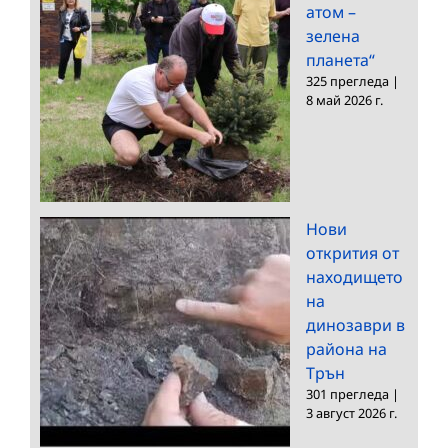
атом –
зелена
планета“
325 прегледа
|
8 май 2026 г.
Нови
открития от
находището
на
динозаври в
района на
Трън
301 прегледа
|
3 август 2026 г.