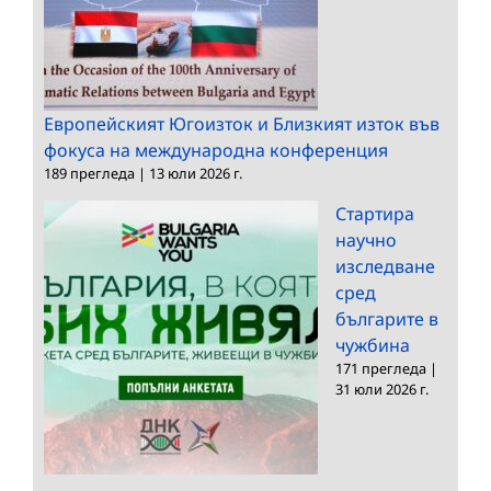
Европейският Югоизток и Близкият изток във
фокуса на международна конференция
189 прегледа
|
13 юли 2026 г.
Стартира
научно
изследване
сред
българите в
чужбина
171 прегледа
|
31 юли 2026 г.