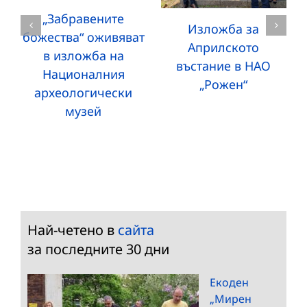
„Забравените
Изложба за
божества“ оживяват
Априлското
в изложба на
въстание в НАО
Националния
„Рожен“
археологически
музей
Най-четено в
сайта
за последните 30 дни
Екоден
„Мирен