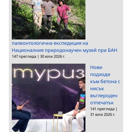
палеонтологична експедиция на
Националния природонаучен музей при БАН
147 прегледа
|
30 юли 2026 г.
Нови
подходи
към бетона с
нисък
въглероден
отпечатък
141 прегледа
|
31 юли 2026 г.