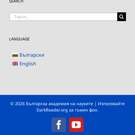
SEARCH
Търсене
на:
LANGUAGE
Български
English
© 2026 Българска академия на науките | Използвайте
DarkReader.org
за тъмен фон.
Facebook
YouTube