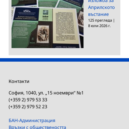
изложба за
Априлското
въстание
125 прегледа
|
8 юли 2026 г.
Контакти
София, 1040, ул. „15 ноември“ №1
(+359 2) 979 53 33
(+359 2) 979 52 23
БАН-Администрация
Връзки с обществеността