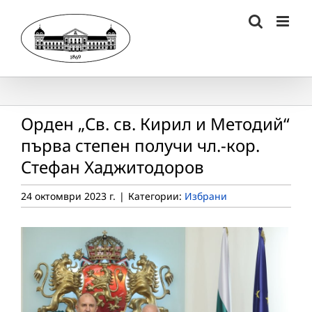
Skip
to
content
Орден „Св. св. Кирил и Методий“
първа степен получи чл.-кор.
Стефан Хаджитодоров
24 октомври 2023 г.
|
Категории:
Избрани