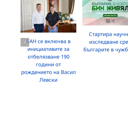
Стартира науч
БАН се включва в
изследване ср
инициативите за
българите в чуж
отбелязване 190
години от
рождението на Васил
Левски