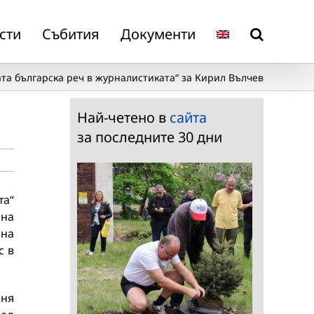
сти
Събития
Документи
ата българска реч в журналистиката“ за Кирил Вълчев
Най-четено в
сайта
за последните 30 дни
та“
 на
ина
с в
еня