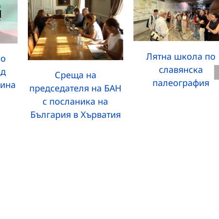
Лятна школа по
но
славянска
ед
Среща на
палеография
бина
председателя на БАН
с посланика на
България в Хърватия