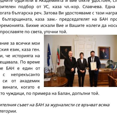
дните будители в Академията и Вие бяхте удостоен, с
рителен подбор от УС, каза чл.-кор. Славчева. Една
огата българска реч. Затова Ви удостояваме с тази нагр
 българщината, каза зам.- председателят на БАН пр
еремонията. Бихме искали Вие и Вашите колеги да нос
прославяте по света, уточни той.
ание за всички мои
кия език, каза ген.
и, че историята на
мещавала. По време
че БАН е един от
 с непрекъсанто
о си от академик
 винаги, когато е
то чуждици, по примера на Балан, допълни той.
ителния съвет на БАН за журналисти
се връчват всяка
тегории.