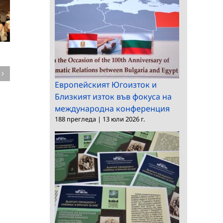
Среща на
председателя на БАН
Конкурс за професо
Европейският Югоизток и
с посланика на
в ИМИ
Близкият изток във фокуса на
България в Словакия
международна конференция
188 прегледа
|
13 юли 2026 г.