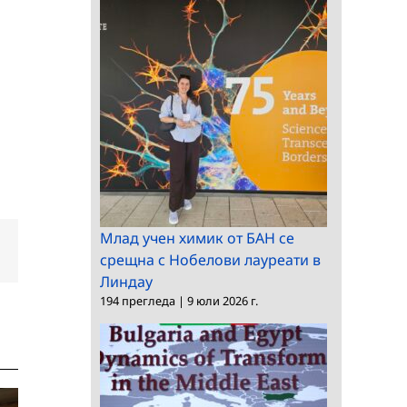
Млад учен химик от БАН се
dIn
Електронна
срещна с Нобелови лауреати в
поща:
Линдау
194 прегледа
|
9 юли 2026 г.