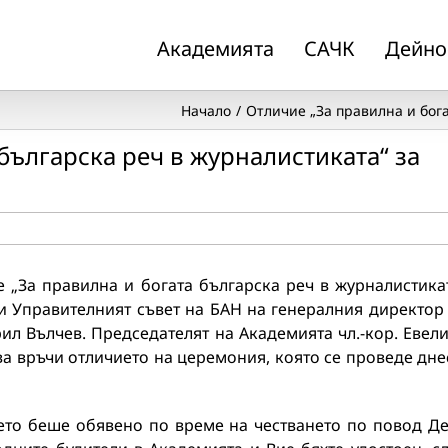
Академията
САЧК
Дейно
Начало
Oтличие „За правилна и бог
българска реч в журналистиката“ за
 „За правилна и богата българска реч в журналистика
и Управителният съвет на БАН на генералния директор
ил Вълчев. Председателят на Академията чл.-кор. Евел
а връчи отличието на церемония, която се проведе дне
ето беше обявено по време на честването по повод Д