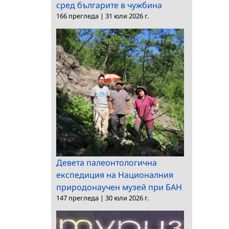
сред българите в чужбина
166 прегледа
|
31 юли 2026 г.
Девета палеонтологична
експедиция на Националния
природонаучен музей при БАН
147 прегледа
|
30 юли 2026 г.