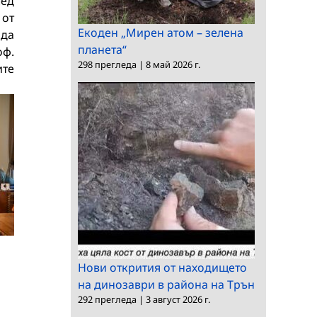
лед
 от
Екоден „Мирен атом – зелена
ада
планета“
оф.
298 прегледа
|
8 май 2026 г.
ите
Нови открития от находището
на динозаври в района на Трън
292 прегледа
|
3 август 2026 г.