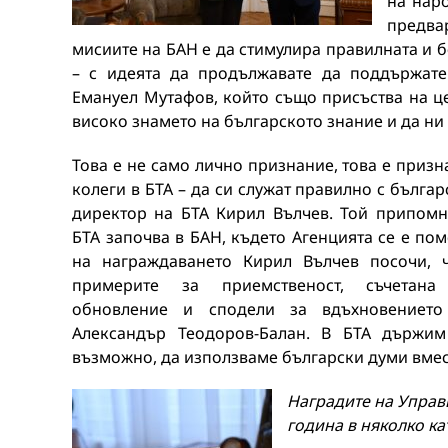
на наро
предва
мисиите на БАН е да стимулира правилната и б
– с идеята да продължавате да поддържате
Емануел Мутафов, който също присъства на ц
високо знамето на българското знание и да ни 
Това е не само лично признание, това е призн
колеги в БТА – да си служат правилно с българс
директор на БТА Кирил Вълчев. Той припомн
БТА започва в БАН, където Агенцията се е по
на награждаването Кирил Вълчев посочи, 
примерите за приемственост, съчетана
обновление и сподели за вдъхновениет
Александър Теодоров-Балан. В БТА държим
възможно, да използваме български думи вмес
Наградите на Управ
година в няколко ка