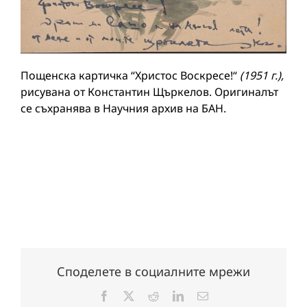
Пощенска картичка “Христос Воскресе!“
(195
1
г.)
,
рисувана от Константин Щъркелов. Оригиналът
се съхранява в Научния архив на БАН.
Споделете в социалните мрежи
Facebook
X
Reddit
LinkedIn
Електронна
поща: