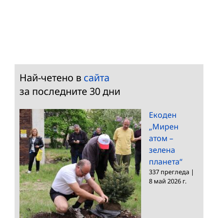
Най-четено в
сайта
за последните 30 дни
Екоден
„Мирен
атом –
зелена
планета“
337 прегледа
|
8 май 2026 г.