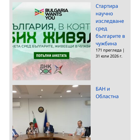
Стартира
научно
изследване
сред
българите в
чужбина
171 прегледа
|
31 юли 2026 г.
БАН и
Областна