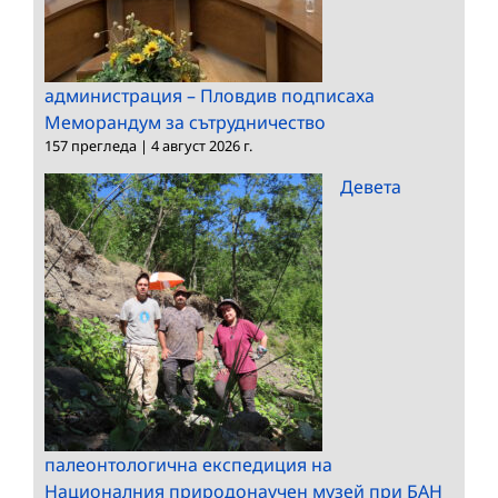
администрация – Пловдив подписаха
Меморандум за сътрудничество
157 прегледа
|
4 август 2026 г.
Девета
палеонтологична експедиция на
Националния природонаучен музей при БАН