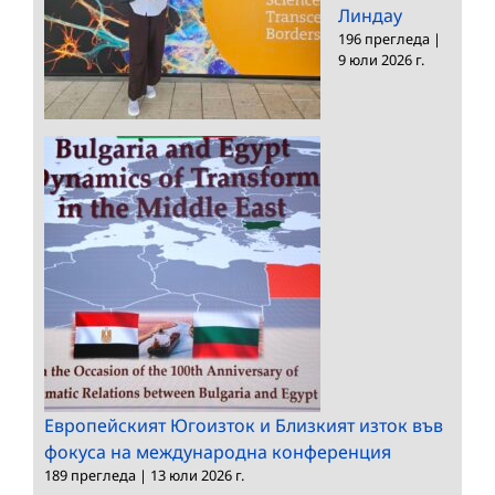
Линдау
196 прегледа
|
9 юли 2026 г.
Европейският Югоизток и Близкият изток във
фокуса на международна конференция
189 прегледа
|
13 юли 2026 г.