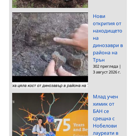
Нови
открития от
находището
на
динозаври в
района на
Трън
302 прегледа
|
3 август 2026 г.
Млад учен
химик от
БАН се
срещна с
Нобелови
лауреати в