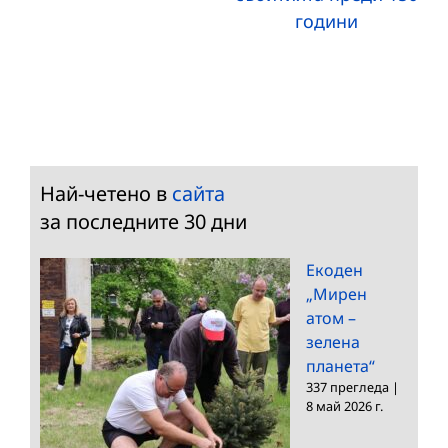
години
Най-четено в
сайта
за последните 30 дни
Екоден
„Мирен
атом –
зелена
планета“
337 прегледа
|
8 май 2026 г.