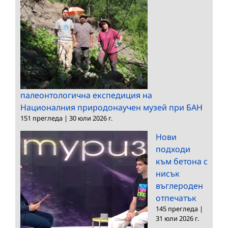
палеонтологична експедиция на
Националния природонаучен музей при БАН
151 прегледа
|
30 юли 2026 г.
Нови
подходи
към бетона с
нисък
въглероден
отпечатък
145 прегледа
|
31 юли 2026 г.