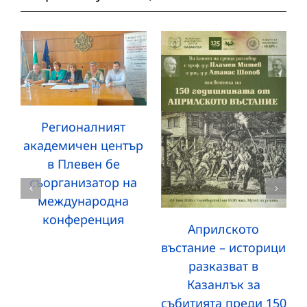
Регионалният
академичен център
в Плевен бе
съорганизатор на
международна
конференция
Априлското
въстание – историци
разказват в
Казанлък за
събитията преди 150