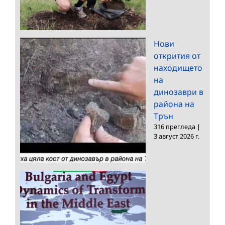
Нови
открития от
находището
на
динозаври в
района на
Трън
316 прегледа
|
3 август 2026 г.