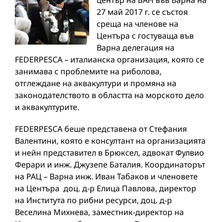
център на БАН във Варна на
27 май 2017 г. се състоя
среща на членове на
Центъра с гостуваща във
Варна делегация на
FEDERPESCA – италианска организация, която се
занимава с проблемите на риболова,
отглеждане на аквакултури и промяна на
законодателството в областта на морското дело
и аквакултурите.
FEDERPESCA беше представена от Стефания
Валентини, която е консултант на организацията
и нейн представител в Брюксел, адвокат Фулвио
Ферари и инж. Джузепе Баталия. Координаторът
на РАЦ – Варна инж. Иван Табаков и членовете
на Центъра доц. д-р Елица Павлова, директор
на Института по рибни ресурси, доц. д-р
Веселина Михнева, заместник-директор на