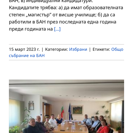
БАН; в) индивидуални кандидатури.
Кандидатите трябва: а) да имат образователната
степен „магистър” от висше училище; б) да са
работили в БАН през последната една година
преди годината на
[...]
15 март 2023 г.
|
Категории:
Избрани
|
Етикети:
Общо
събрание на БАН