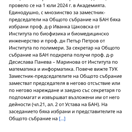
провело се на 1 юли 2024 г. в Академията.
Единодушно, с мнозинство за заместник-
председатели на Общото събрание на БАН бяха
избрани проф. д-р Иванка Цаковска от
Института по биофизика и биомедицинско
инженерство и проф. дн Петър Петров от
Института по полимери. За секретар на Общото
събрание на БАН подкрепа получи проф. д-р
Десислава Панева – Маринова от Института по
математика и информатика. Повече вижте ТУК
Заместник-председателите на Общото събрание
заместват председателя в негово отсъствие или
по негово нареждане и заедно със секретаря го
подпомагат и извършват възложени им от него
дейности (чл.21, ал. 2 от Устава на БАН). На
заседанието бяха избрани и представителите на
Общото събрание на
[...]