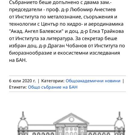
Събранието беше допълнено с двама зам.-
председатели - проф. д-р Любомир Анестиев
от Института по металознание, съоръжения и
технологии с Център по хидро- и аеродинамика
"Акад. Ангел Балевски" и доц. д-р Елка Трайкова
от Института за литература. За секретар беше
избран доц. д-р Драган Чобанов от Института по
биоразнообразие и екосистемни изследвания
на БАН.
6 юли 2020 г.
|
Категории:
Общоакадемични новини
|
Етикети:
Общо събрание на БАН