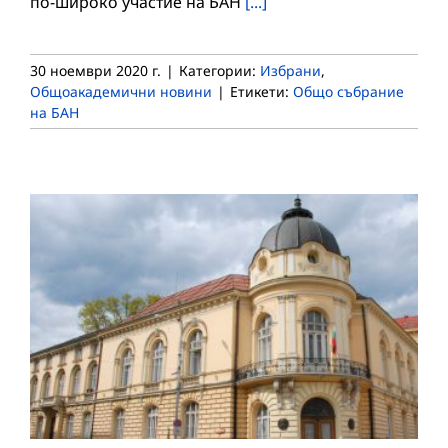
по-широко участие на БАН
[...]
30 ноември 2020 г.
|
Категории:
Избрани
,
Общоакадемични новини
|
Етикети:
Общо събрание
на БАН