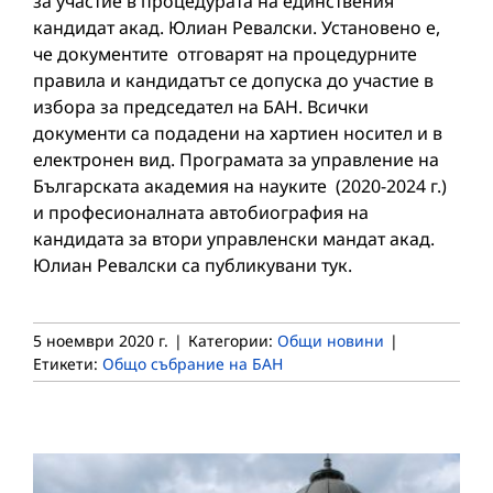
за участие в процедурата на единствения
кандидат акад. Юлиан Ревалски. Установено е,
че документите отговарят на процедурните
правила и кандидатът се допуска до участие в
избора за председател на БАН. Всички
документи са подадени на хартиен носител и в
електронен вид. Програмата за управление на
Българската академия на науките (2020-2024 г.)
и професионалната автобиография на
кандидата за втори управленски мандат акад.
Юлиан Ревалски са публикувани тук.
5 ноември 2020 г.
|
Категории:
Общи новини
|
Етикети:
Общо събрание на БАН