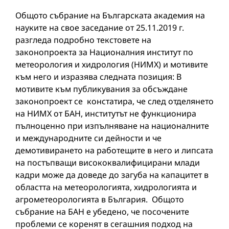
Общото събрание на Българската академия на
науките на свое заседание от 25.11.2019 г.
разгледа подробно текстовете на
законопроекта за Националния институт по
метеорология и хидрология (НИМХ) и мотивите
към него и изразява следната позиция: В
мотивите към публикувания за обсъждане
законопроект се констатира, че след отделянето
на НИМХ от БАН, институтът не функционира
пълноценно при изпълняване на националните
и международните си дейности и че
демотивирането на работещите в него и липсата
на постъпващи висококвалифицирани млади
кадри може да доведе до загуба на капацитет в
областта на метеорологията, хидрологията и
агрометеорологията в България. Общото
събрание на БАН е убедено, че посочените
проблеми се коренят в сегашния подход на