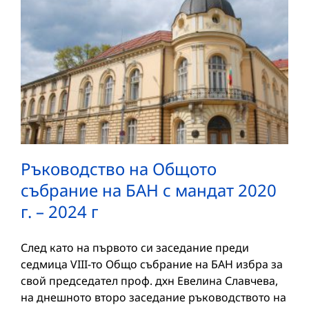
Ръководство на Общото
събрание на БАН с мандат 2020
г. – 2024 г
След като на първото си заседание преди
седмица VIII-то Общо събрание на БАН избра за
свой председател проф. дхн Евелина Славчева,
на днешното второ заседание ръководството на