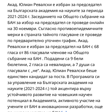
Акад. Юлиан Ревалски е избран за председател
на Българската академия на науките за периода
2021-2024 г. Заседанието на Общото събрание на
БАН за избор на председател се проведе онлайн
на 30 ноември. Съгласно противоепидемичните
мерки в страната тайното гласуване се проведе
по предварително уточнен график. Акад.
Ревалски е избран за председател на БАН с 68
гласа от 86 гласували членове на Общото
събрание на БАН . Подадени са 9 бели
бюлетини, 2 гласа са невалидни, а 7 души са
гласували с „не“. Акад. Юлиан Ревалски беше
единствен кандидат за поста. В Програмата си
за управление на Българската академия на
науките (2021-2024 г.) той акцентира върху
устойчивото развитие на човешкия научен
потенциал в Академията, активното участие на
учените от БАН в иновационни разработки, още