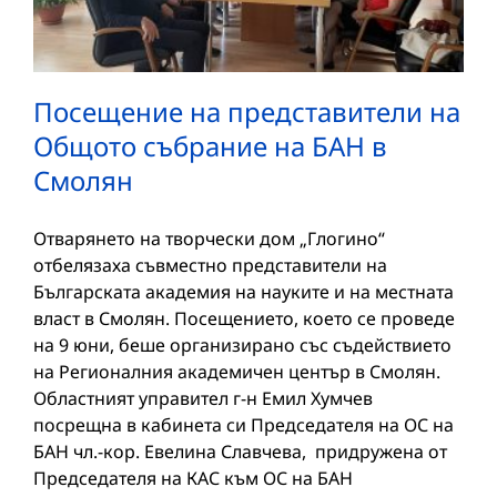
Посещение на представители на
Общото събрание на БАН в
Смолян
Отварянето на творчески дом „Глогино“
отбелязаха съвместно представители на
Българската академия на науките и на местната
власт в Смолян. Посещението, което се проведе
на 9 юни, беше организирано със съдействието
на Регионалния академичен център в Смолян.
Областният управител г-н Емил Хумчев
посрещна в кабинета си Председателя на ОС на
БАН чл.-кор. Евелина Славчева, придружена от
Председателя на КAС към ОС на БАН