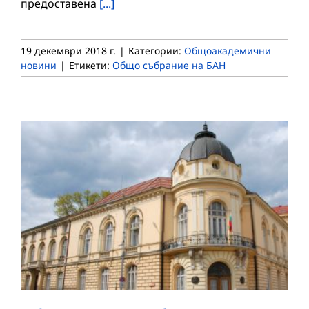
предоставена
[...]
19 декември 2018 г.
|
Категории:
Общоакадемични
новини
|
Етикети:
Общо събрание на БАН