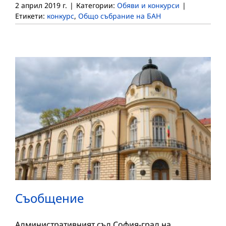
2 април 2019 г.
|
Категории:
Обяви и конкурси
|
Етикети:
конкурс
,
Общо събрание на БАН
Съобщение
Административният съд София-град на