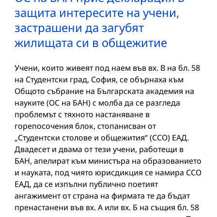
защита интересите на учени,
застрашени да загубят
жилищата си в общежитие
Учени, които живеят под наем във вх. В на бл. 58
на Студентски град, София, се обърнаха към
Общото събрание на Българската академия на
науките (ОС на БАН) с молба да се разгледа
проблемът с тяхното настаняване в
горепосочения блок, стопанисван от
„Студентски столове и общежития“ (ССО) ЕАД.
Двадесет и двама от тези учени, работещи в
БАН, апелират към министъра на образованието
и науката, под чиято юрисдикция се намира ССО
ЕАД, да се изпълни публично поетият
ангажимент от страна на фирмата те да бъдат
пренастанени във вх. А или вх. Б на същия бл. 58