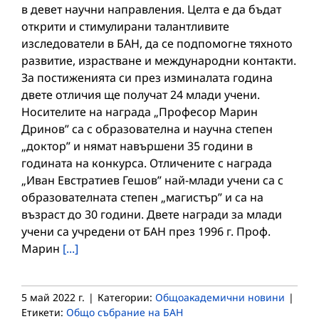
в девет научни направления. Целта е да бъдат
открити и стимулирани талантливите
изследователи в БАН, да се подпомогне тяхното
развитие, израстване и международни контакти.
За постиженията си през изминалата година
двете отличия ще получат 24 млади учени.
Носителите на награда „Професор Марин
Дринов” са с образователна и научна степен
„доктор” и нямат навършени 35 години в
годината на конкурса. Отличените с награда
„Иван Евстратиев Гешов” най-млади учени са с
образователната степен „магистър” и са на
възраст до 30 години. Двете награди за млади
учени са учредени от БАН през 1996 г. Проф.
Марин
[...]
5 май 2022 г.
|
Категории:
Общоакадемични новини
|
Етикети:
Общо събрание на БАН