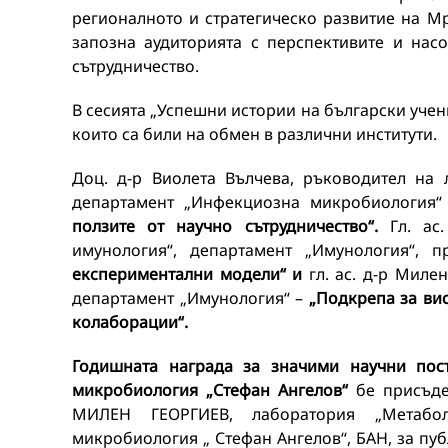
регионалното и стратегическо развитие на М
запозна аудиторията с перспективите и нас
сътрудничество.
В сесията „Успешни истории на български учен
които са били на обмен в различни институти.
Доц. д-р Виолета Вълчева, ръководител на
департамент „Инфекциозна микробиология“
ползите от научно сътрудничество“.
Гл. ас
имунология“, департамент „Имунология“, п
експериментални модели“ и
гл. ас. д-р Миле
департамент „Имунология“ –
„Подкрепа за вис
колаборации“.
Годишната награда за значими научни пост
микробиология „Стефан Ангелов“
бе присъд
МИЛЕН ГЕОРГИЕВ, лаборатория „Метаболо
микробиология „ Стефан Ангелов“, БАН, за публик