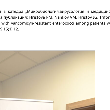
нт в катедра „Микробиология,вирусология и медицин
 публикация: Hristova PM, Nankov VM, Hristov IG, Trifo
n with vancomicyn-resistant enterococci among patients w
9;15(1):12.