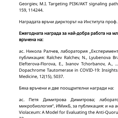
Georgiev, M.I. Targeting PI3K/AKT signaling pat
159, 114244.
Наградата връчи диркторът на Института проф.
Ежегодната награда за най-добра работа на м
връчена на:
ас. Никола Ралчев, лаборатория „Експеримен
публикация: Ralchev Ralchev, N., Lyubenova Brad
Elefterova-Florova, E., Ivanov Tchorbanov, A.
Dopachrome Tautomerase in COVID-19: Insights f
Medicine, 12(15), 5037.
Бяха връчени и две поощрителни награди на:
ас. Петя Димитрова Димитрова; лаборат
микробиология“, ИМикБ, за публикация: и на ас.
Violaceum: A Model for Evaluating the Anti-Quorum