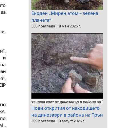
ято
 за
Екоден „Мирен атом – зелена
планета“
335 прегледа
|
8 май 2026 г.
ни,
и“,
р и
лна
ви
я“,
CIP
 по
Нови открития от находището
ВА,
на динозаври в района на Трън
по
309 прегледа
|
3 август 2026 г.
M.,