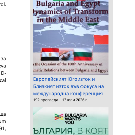
ol.
 за
eva
 D-
Европейският Югоизток и
cal
Близкият изток във фокуса на
международна конференция
192 прегледа
|
13 юли 2026 г.
бща
ium
91,