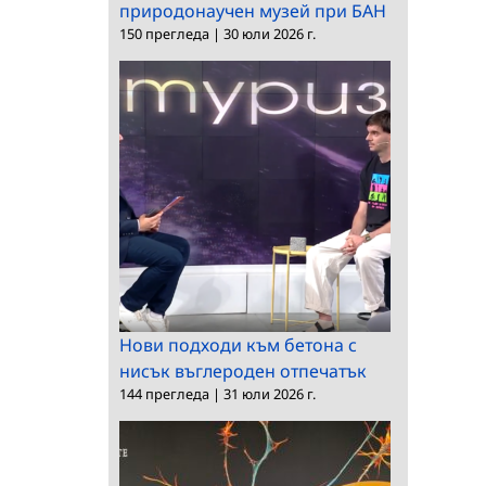
природонаучен музей при БАН
150 прегледа
|
30 юли 2026 г.
Нови подходи към бетона с
нисък въглероден отпечатък
144 прегледа
|
31 юли 2026 г.