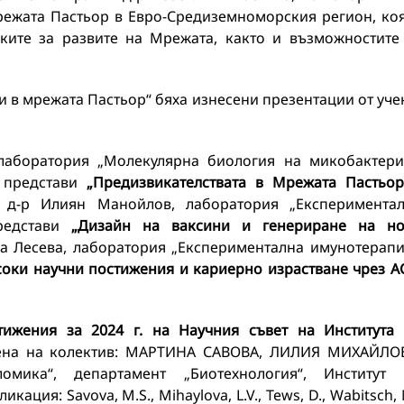
режата Пастьор в Евро-Средиземноморския регион, ко
оките за развите на Мрежата, както и възможностите
и в мрежата Пастьор“ бяха изнесени презентации от уче
 лаборатория „Молекулярна биология на микобактери
 представи
„Предизвикателствата в Мрежата Пастьо
. д-р Илиян Манойлов, лаборатория „Експеримента
редстави
„Дизайн на ваксини и генериране на но
на Лесева, лаборатория „Експериментална имунотерапи
оки научни постижения и кариерно израстване чрез A
ижения за 2024 г.
на Научния съвет на Института
ена на колектив: МАРТИНА САВОВА, ЛИЛИЯ МИХАЙЛО
мика“, департамент „Биотехнология“, Институт 
ация: Savova, M.S., Mihaylova, L.V., Tews, D., Wabitsch, 