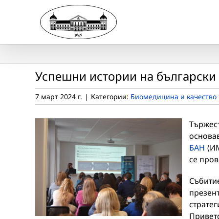
Skip
to
content
Успешни истории на български 
7 март 2024 г.
|
Категории:
Биомедицина и качество 
Търже
основа
БАН
(ИМ
се пров
Събити
презен
стратег
Привет