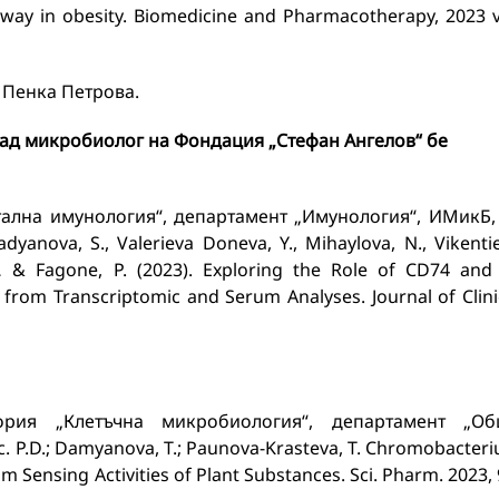
hway in obesity. Biomedicine and Pharmacotherapy, 2023 v
 Пенка Петрова.
лад микробиолог на Фондация „Стефан Ангелов“ бе
тална имунология“, департамент „Имунология“, ИМикБ,
yanova, S., Valerieva Doneva, Y., Mihaylova, N., Vikenti
, … & Fagone, P. (2023). Exploring the Role of CD74 and
rom Transcriptomic and Serum Analyses. Journal of Clini
ория „Клетъчна микробиология“, департамент „О
 P.D.; Damyanova, T.; Paunova-Krasteva, T. Chromobacter
 Sensing Activities of Plant Substances. Sci. Pharm. 2023, 