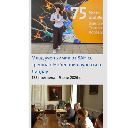
Млад учен химик от БАН се
срещна с Нобелови лауреати в
Линдау
138 прегледа
|
9 юли 2026 г.