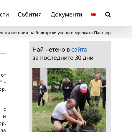
сти
Събития
Документи
ешни истории на български учени в мрежата Пастьор
Най-четено в
сайта
за последните 30 дни
от
“ –
ор,
Б с
а и
ор.
 за