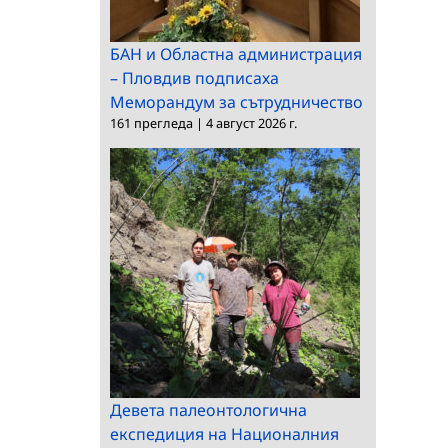
БАН и Областна администрация
– Пловдив подписаха
Меморандум за сътрудничество
161 прегледа
|
4 август 2026 г.
Девета палеонтологична
експедиция на Националния