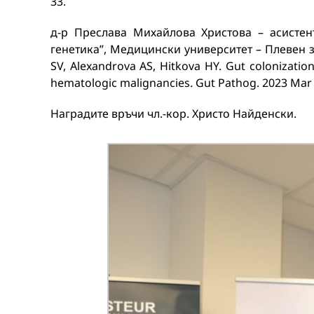
33.
д-р Преслава Михайлова Христова – асисте
генетика”, Медицински университет – Плевен за
SV, Alexandrova AS, Hitkova HY. Gut colonizatio
hematologic malignancies
.
Gut Pathog. 2023 Mar 
Наградите връчи чл.-кор. Христо Найденски.