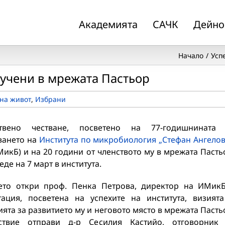
Академията
САЧК
Дейно
Начало
Усп
учени в мрежата Пастьор
на живот
,
Избрани
ствено честване, посветено на 77-годишнината 
ването на
Института по микробиология „Стефан Ангелов
икБ) и на 20 години от членството му в мрежата Пасть
еде на 7 март в института.
ето откри проф. Пенка Петрова, директор на ИМик
тация, посветена на успехите на института, визият
ията за развитието му и неговото място в мрежата Пасть
ствие отправи д-р Сесилия Кастийо, отговорник