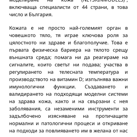
включваща специалисти от 44 страни, в това
число и България.
Кожaтa e не просто най-големият орган в
човешкото тяло, тя игрaе ключова роля за
цялостното ни здрaве и блaгополучие. Това е
първата физическа бариера на тялото срещу
външната среда; помага ни да реагираме на
сигналите, които светът ни подава; участва в
регулирането на телесната температура и
производството на витамин D; изпълнява важни
имунологични функции. Създаването и
валидирането на подходящи моделни системи
на здрава кожа, както и на свързани с нея
заболявания, са незаменими инструменти за
задълбочено изясняване на протичащите
нормални и патологични процеси и откриване
на подходи за повлияването им в желана от нас