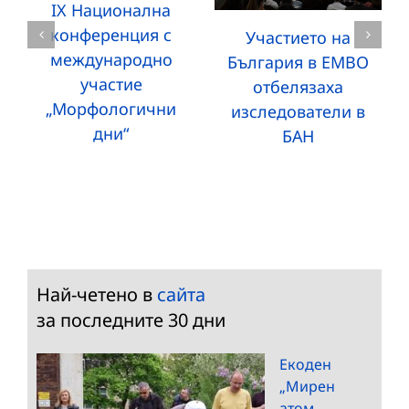
IX Национална
конференция с
Участието на
международно
България в EMBO
участие
отбелязаха
„Морфологични
изследователи в
дни“
БАН
Най-четено в
сайта
за последните 30 дни
Екоден
„Мирен
атом –