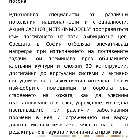
посока.
Вдъхновила специалисти от различни
поколения, националности и специалности,
Акция СА21108 „NETSKINMODELS“ проправя пътя
към постигането на тази амбициозна цел.
Срещата в София отбеляза впечатляващ
напредък при изпълнението на поставените
задачи. Той преминава през обичайните
клетъчни култури и сложни 3D конструкции,
достигайки до виртуални системи и активно
сътрудничество с изкуствения интелект. Търси
най-добрите помощници в борбата със
стареенето на кожата; как да улесним
възстановяването ѝ след увреждане; изследва
настъпващите при различни заболявания
промени в нея и отражението им върху
диагностиката и лечението; мястото на генното
редактиране в науката и клиничната практика.