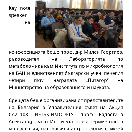
Key note
speaker
на
конференцията беше проф. д-р Милен Георгиев,
ръководител на Лабораторията по
метаболомика към Института по микробиология
на БАН и единственият български учен, печелил
четири пъти наградата „Питагор“ на
Министерство на образованието и науката.
Срещата беше организирана от представителите
на България в Управителния съвет на Акция
СА21108 „NETSKINMODELS“ проф. Радостина
Александрова от Института по експериментална
морфология, патология и антропология с музей