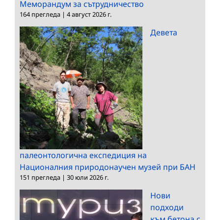
Меморандум за сътрудничество
164 прегледа
|
4 август 2026 г.
Девета
палеонтологична експедиция на
Националния природонаучен музей при БАН
151 прегледа
|
30 юли 2026 г.
Нови
подходи
към бетона с