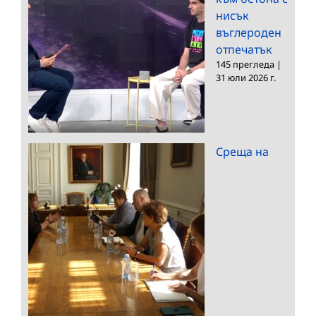
нисък
въглероден
отпечатък
145 прегледа
|
31 юли 2026 г.
Среща на