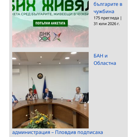
българите в
чужбина
175 прегледа
|
31 юли 2026 г.
БАН и
Областна
администрация – Пловдив подписаха