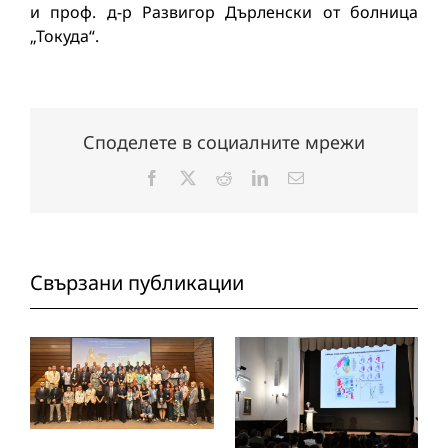
и проф. д-р Развигор Дърленски от болница
„Токуда“.
Споделете в социалните мрежи
Facebook
X
Reddit
LinkedIn
Електронна
поща:
Свързани публикации