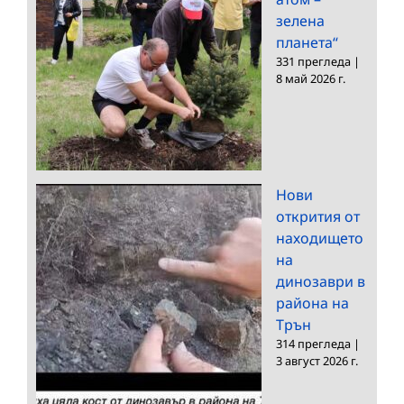
зелена
планета“
331 прегледа
|
8 май 2026 г.
Нови
открития от
находището
на
динозаври в
района на
Трън
314 прегледа
|
3 август 2026 г.