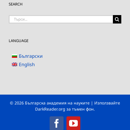
SEARCH
Търсене
на:
LANGUAGE
Български
English
© 2026 Българска академия на науките | Използвайте
DarkReader.org
за тъмен фон.
Facebook
YouTube