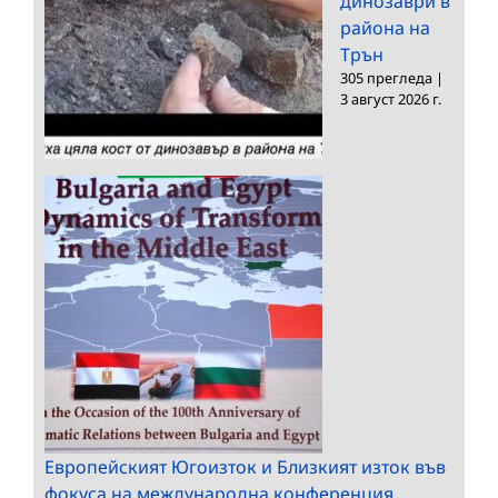
динозаври в
района на
Трън
305 прегледа
|
3 август 2026 г.
Европейският Югоизток и Близкият изток във
фокуса на международна конференция