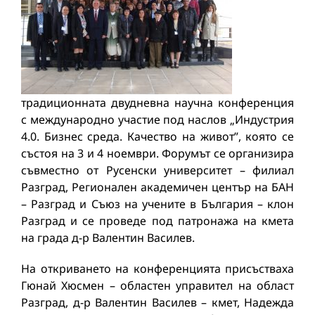
традиционната двудневна научна конференция
с международно участие под наслов „Индустрия
4.0. Бизнес среда. Качество на живот”, която се
състоя на 3 и 4 ноември. Форумът се организира
съвместно от Русенски университет – филиал
Разград, Регионален академичен център на БАН
– Разград и Съюз на учените в България – клон
Разград и се проведе под патронажа на кмета
на града д-р Валентин Василев.
На откриването на конференцията присъстваха
Гюнай Хюсмен – областен управител на област
Разград, д-р Валентин Василев – кмет, Надежда