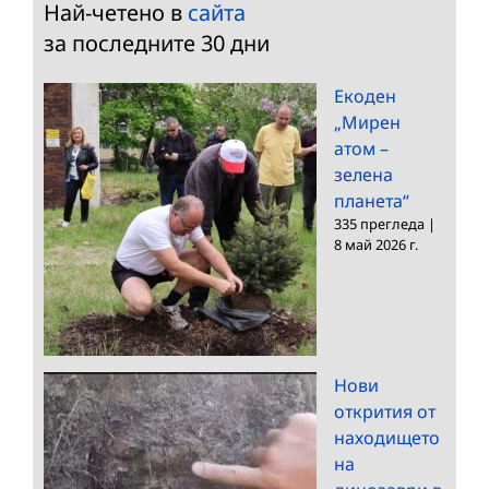
Най-четено в
сайта
за последните 30 дни
Екоден
„Мирен
атом –
зелена
планета“
335 прегледа
|
8 май 2026 г.
Нови
открития от
находището
на