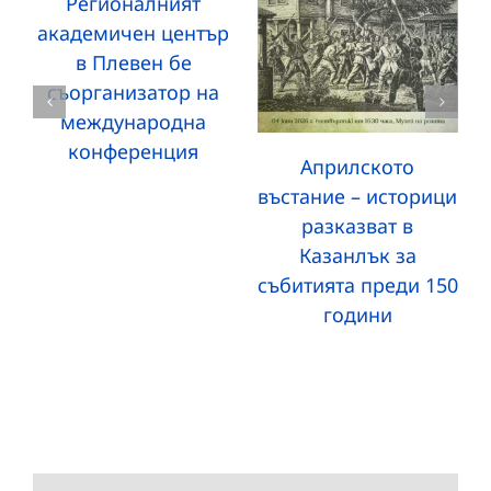
Регионалният
академичен център
в Плевен бе
съорганизатор на
международна
конференция
Априлското
въстание – историци
разказват в
Казанлък за
събитията преди 150
години