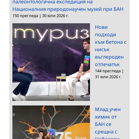
палеонтологична експедиция на
Националния природонаучен музей при БАН
150 прегледа
|
30 юли 2026 г.
Нови
подходи
към бетона с
нисък
въглероден
отпечатък
144 прегледа
|
31 юли 2026 г.
Млад учен
химик от
БАН се
срещна с
Нобелови