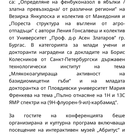
са: „Определяне на фенбуконазол в ябълки /
златна превъзходна/ от различни региони” на
Везирка Янкулоска и колектив от Македония и
„Пореста структура на въглени от агро-
отпадъци” с автори Ления Гонсалвеш и колектив
от Университет „Проф. д-р Асен Златаров” гр.
Бургас. В категорията за млади учени и
докторанти наградени са докладите на Борис
Колесников от Санкт-Петербургски държавен
технологически институт на тема
„Млякокоагулираща активност на
базидиомицетни гъби” и на младата
докторантка от Пловдивски университет Мария
Френкева на тема „Пълно отнасяне на 1H и 13C
ЯМР спектри на (9H-флуорен-9-ил)-карбамид”.
За гостите на конференцията беше
организирана и културна програма включваща
посещение на интерактивен музей „Абритус” и