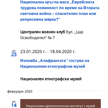
Национална кръгла маса „Еврейската
трудова повинност по време на Втората
световна война – спасителен план или
репресивна мярка?“
Централен военен клуб
бул. „Цар
Освободител” № 7
чт
23.01.2020 г.
-
18.04.2020 г.
23
Изложба „Алафрангата“ гостува на
Националния етнографски музей
Националeн етнографски музей
февруари 2020
пт
14