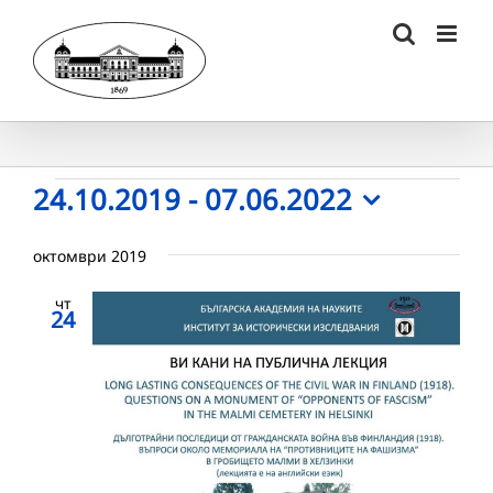
Skip
to
content
Събития
24.10.2019
 - 
07.06.2022
Select
date.
октомври 2019
чт
24