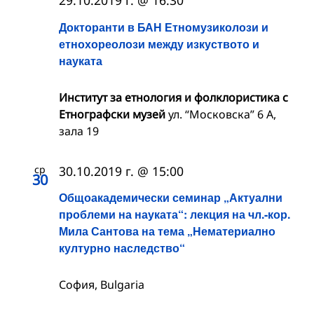
29.10.2019 г. @ 16:30
Докторанти в БАН Етномузиколози и
етнохореолози между изкуството и
науката
Институт за етнология и фолклористика с
Етнографски музей
ул. “Московска” 6 А,
зала 19
ср
30.10.2019 г. @ 15:00
30
Общоакадемически семинар „Актуални
проблеми на науката“: лекция на чл.-кор.
Мила Сантова на тема „Нематериално
културно наследство“
София, Bulgaria