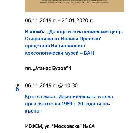
06.11.2019 г.
-
26.01.2020 г.
Изложба „До портите на княжеския двор.
Съкровища от Велики Преслав“
представя Националният
археологически музей – БАН
пл. „Атанас Буров“ 1
ср
06.11.2019 г. @ 10:30
6
Кръгла маса „Изселническата вълна
през лятото на 1989 г. 30 години по-
късно“
ИЕФЕМ, ул. "Московска" № 6А