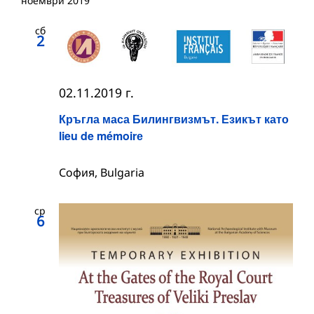
ноември 2019
сб
2
02.11.2019 г.
Кръгла маса Билингвизмът. Езикът като
lieu de mémoirе
София, Bulgaria
ср
6