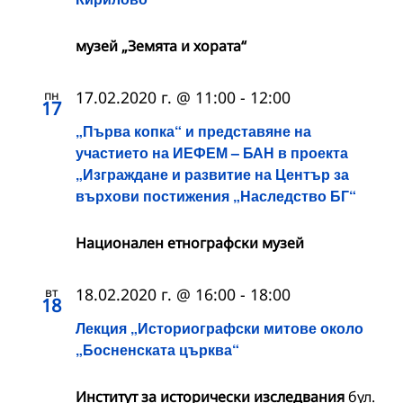
музей „Земята и хората“
пн
17.02.2020 г. @ 11:00
-
12:00
17
„Първа копка“ и представяне на
участието на ИЕФЕМ – БАН в проекта
„Изграждане и развитие на Център за
върхови постижения „Наследство БГ“
Национален етнографски музей
вт
18.02.2020 г. @ 16:00
-
18:00
18
Лекция „Историографски митове около
„Босненската църква“
Институт за исторически изследвания
бул.