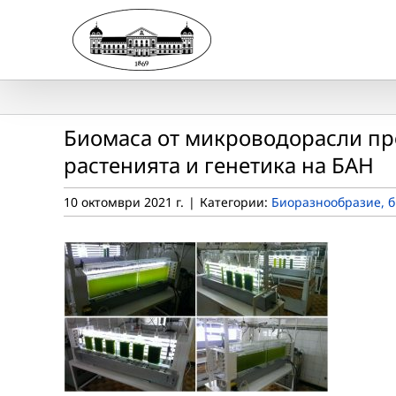
Skip
to
content
Биомаса от микроводорасли про
растенията и генетика на БАН
10 октомври 2021 г.
|
Категории:
Биоразнообразие, б