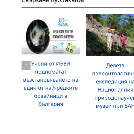
Учени от ИБЕИ
Девета
подпомагат
палеонтологич
възстановяването на
експедиция н
един от най-редките
Националния
бозайници в
природонауче
България
музей при БА