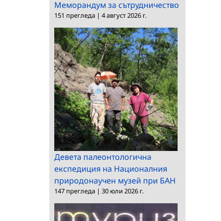
Меморандум за сътрудничество
151 прегледа
|
4 август 2026 г.
Девета палеонтологична
експедиция на Националния
природонаучен музей при БАН
147 прегледа
|
30 юли 2026 г.