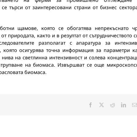
отването на ферми за промишлено отглеждане 
 се търси от заинтересовани страни от бизнес сектор
ботни щамове, която се обогатява непрекъснато ч
 природата, както и в резултат от сътрудничеството с
следователите разполагат с апаратура за интензи
, която осигурява точна информация за параметри к
 нива на светлинна интензивност и солева концентрац
атрупване на биомаса. Извършват се още микроскопс
асловата биомаса.
Facebook
X
Reddit
Linke