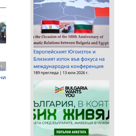
Европейският Югоизток и
Близкият изток във фокуса на
международна конференция
Националният
ми
189 прегледа
|
13 юли 2026 г.
Д-р Грег Графин в
природонаучен
ни
Националния
музей – БАН
природонаучен
организира най-
музей
голямата
лепидоптерологичн
полева експедиция 
Европа