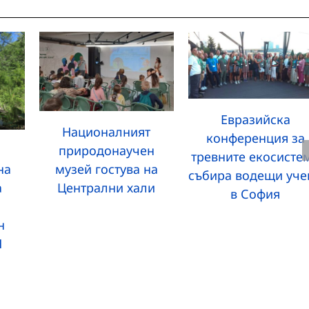
Евразийска
Националният
конференция за
природонаучен
тревните екосисте
на
музей гостува на
събира водещи уче
а
Централни хали
в София
н
Н