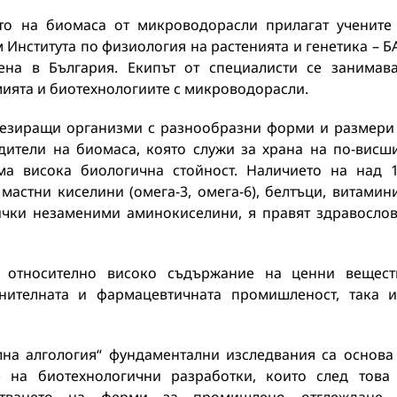
то на биомаса от микроводорасли прилагат учените
Института по физиология на растенията и генетика – Б
ена в България. Екипът от специалисти се занимав
мията и биотехнологиите с микроводорасли.
тезиращи организми с разнообразни форми и размери
дители на биомаса, която служи за храна на по-висш
а висока биологична стойност. Наличието на над 
астни киселини (омега-3, омега-6), белтъци, витамин
сички незаменими аминокиселини, я правят здравосло
 относително високо съдържание на ценни вещест
нителната и фармацевтичната промишленост, така 
на алгология“ фундаментални изследвания са основа
 на биотехнологични разработки, които след това