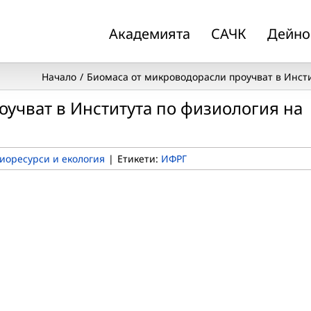
Академията
САЧК
Дейно
Начало
Биомаса от микроводорасли проучват в Инсти
учват в Института по физиология на
иоресурси и екология
|
Етикети:
ИФРГ