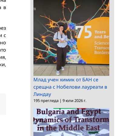
на
а в
рез
и с
вно
ато
ия,
ки,
Млад учен химик от БАН се
срещна с Нобелови лауреати в
Линдау
195 прегледа
|
9 юли 2026 г.
dIn
Електронна
поща: