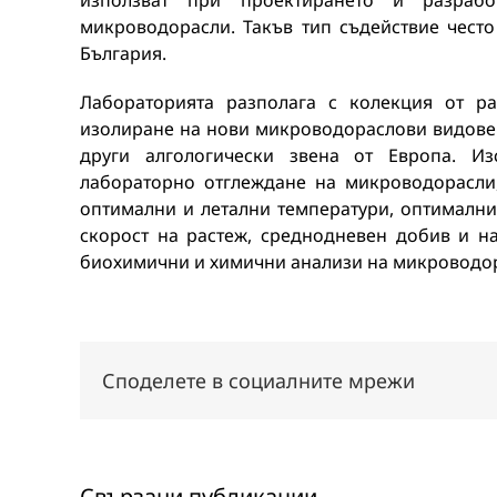
използват при проектирането и разраб
микроводорасли. Такъв тип съдействие често
България.
Лабораторията разполага с колекция от ра
изолиране на нови микроводораслови видове от
други алгологически звена от Европа. Из
лабораторно отглеждане на микроводорасли
оптимални и летални температури, оптимални
скорост на растеж, среднодневен добив и н
биохимични и химични анализи на микроводор
Споделете в социалните мрежи
Свързани публикации