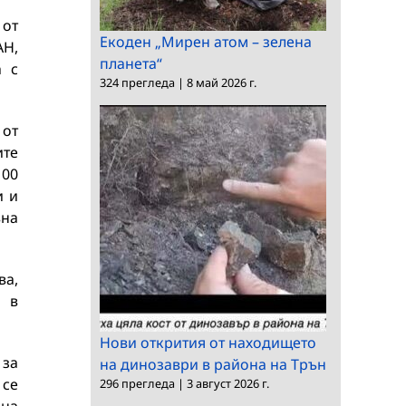
 от
Екоден „Мирен атом – зелена
АН,
планета“
а с
324 прегледа
|
8 май 2026 г.
 от
ите
100
и и
вна
ва,
и в
Нови открития от находището
 за
на динозаври в района на Трън
 се
296 прегледа
|
3 август 2026 г.