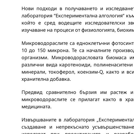
Нови подходи в получаването и изследване
лаборатория “Експериментална алгология“ към 
който е сред водещите изследователски зв
изучаване на процеси от физиологията, биохи
Микроводораслите са едноклетъчни фотосин
10 до 150 микрона. Те са началните произво
организми. Микроводорасловата биомаса им
различни вида каротеноиди, полиненаситени м
минерали, токоферол, коензим-Q, както и в
хранителна добавка.
Предвид сравнително бързия им растеж и
микроводораслите се прилагат както в хра
медицината.
Извършваните в лаборатория „Експериментал
създаване и непрекъснато усъвършенстване