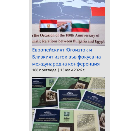
Европейският Югоизток и
Близкият изток във фокуса на
международна конференция
188 прегледа
|
13 юли 2026 г.