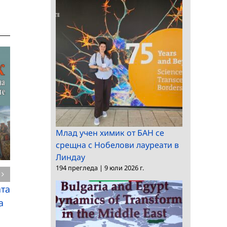
БАН се включи в
Млад учен химик от БАН се
Ученическият
шествието по случай
срещна с Нобелови лауреати в
институт на БАН
Деня на славянската
Линдау
проведе семинар за
писменост – 24 май
194 прегледа
|
9 юли 2026 г.
обмяна на опит
ата
а