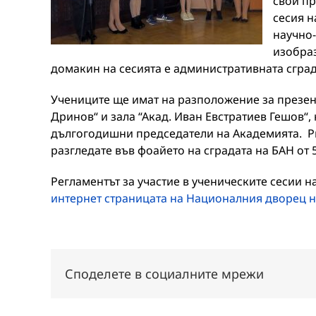
свои пр
сесия н
научно-
изобраз
домакин на сесията е административната сграда
Учениците ще имат на разположение за презен
Дринов“ и зала “Акад. Иван Евстратиев Гешов“,
дългогодишни председатели на Академията. Ри
разгледате във фоайето на сградата на БАН от 5
Регламентът за участие в ученическите сесии н
интернет страницата на Националния дворец н
Споделете в социалните мрежи