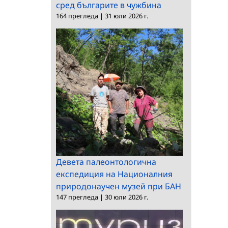
сред българите в чужбина
164 прегледа
|
31 юли 2026 г.
Девета палеонтологична
експедиция на Националния
природонаучен музей при БАН
147 прегледа
|
30 юли 2026 г.