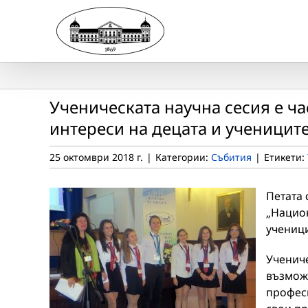
Skip
to
content
Ученическата научна сесия е ч
интереси на децата и учениците
25 октомври 2018 г.
|
Категории:
Събития
|
Етикети:
Петата 
„Национ
ученици
Учениче
възможн
професи