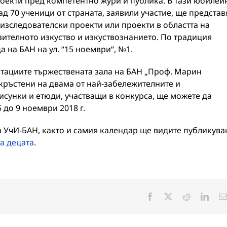
оекти пред компетентно жури и публика. В тази юбилей
ад 70 ученици от страната, заявили участие, ще представ
изследователски проекти или проекти в областта на
ителното изкуство и изкуствознанието. По традиция
 на БАН на ул. “15 ноември“, №1.
тациите тържествената зала на БАН „Проф. Марин
 кръстени на двама от най-забележителните и
сунки и етюди, участващи в конкурса, ще можете да
 до 9 ноември 2018 г.
а УчИ-БАН, както и самия календар ще видите публикува
а децата
.
Facebook
X
Reddit
Linke