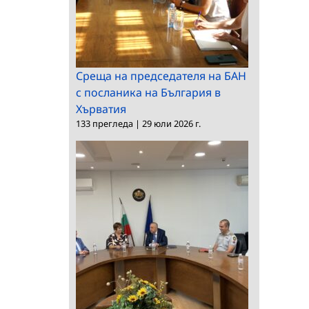
Среща на председателя на БАН
с посланика на България в
Хърватия
133 прегледа
|
29 юли 2026 г.