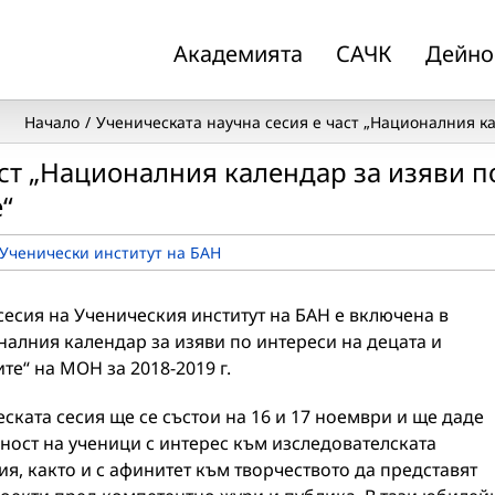
Академията
САЧК
Дейно
Начало
Ученическата научна сесия е част „Националния ка
аст „Националния календар за изяви п
“
Ученически институт на БАН
сесия на Ученическия институт на БАН е включена в
алния календар за изяви по интереси на децата и
те“ на МОН за 2018-2019 г.
ската сесия ще се състои на 16 и 17 ноември и ще даде
ост на ученици с интерес към изследователската
я, както и с афинитет към творчеството да представят