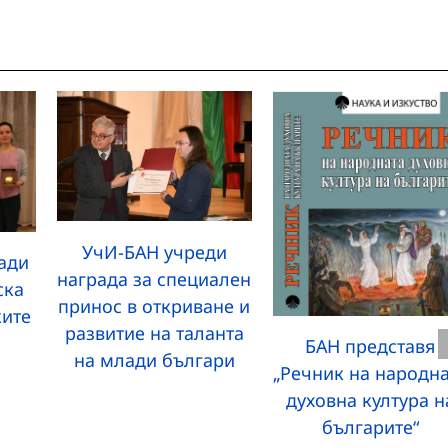
УчИ-БАН учреди
ади
награда за специален
ска
принос в откриване и
ките
развитие на таланта
БАН представя
на млади българи
„Речник на народн
духовна култура н
българите“