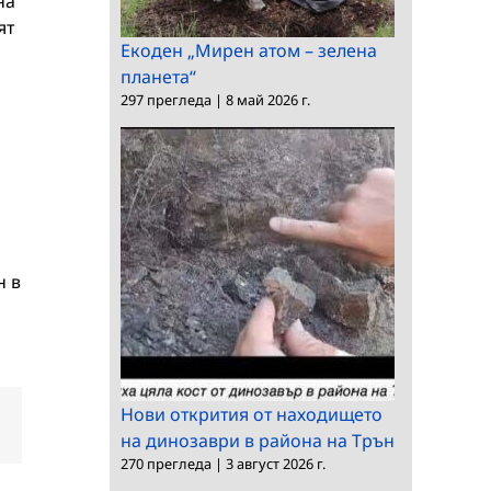
на
ят
Екоден „Мирен атом – зелена
планета“
297 прегледа
|
8 май 2026 г.
н в
Нови открития от находището
dIn
Електронна
на динозаври в района на Трън
поща:
270 прегледа
|
3 август 2026 г.