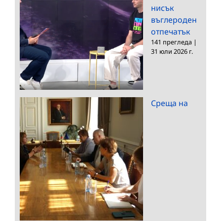
нисък
въглероден
отпечатък
141 прегледа
|
31 юли 2026 г.
Среща на