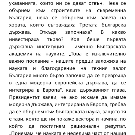
указанията, които ни се дават отвън. Нека се
обърнем към строителите на съвременна
България, нека се обърнем към завета на
хората, които съграждаха Третата българска
държава. Откъде започнаха? В какво
инвестираха първо? Коя беше първата
държавна институция – именно Българската
академия на науките. „Това е изключително
важно послание – нашите предци заложиха на
науката и благодарение на техния залог
България много бързо започна да се превръща
в една модерна европейска държава, да се
интегрира в Европа“, каза държавният глава.
Президентът заяви, че ако искаме да имаме
модерна държава, интегрирана в Европа, трябва
да се обърнем към българската наука, защото тя
е тази, която ще ни покаже вектора и начина, по
който да постигнем рационален резултат.
„Приемам, че науката е неделима част от нашия