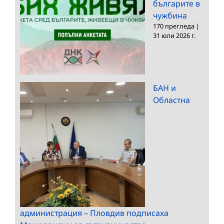
българите в
чужбина
170 прегледа
|
31 юли 2026 г.
БАН и
Областна
администрация – Пловдив подписаха