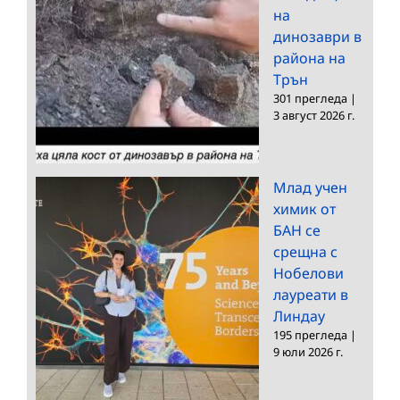
на
динозаври в
района на
Трън
301 прегледа
|
3 август 2026 г.
Млад учен
химик от
БАН се
срещна с
Нобелови
лауреати в
Линдау
195 прегледа
|
9 юли 2026 г.