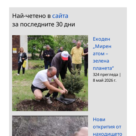
Най-четено в
сайта
за последните 30 дни
Екоден
„Мирен
атом –
зелена
планета“
324 прегледа
|
8 май 2026 г.
Нови
открития от
находището