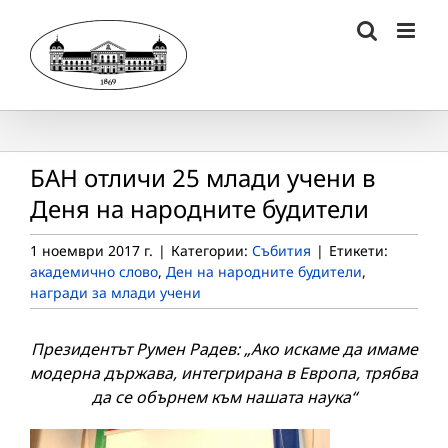
Skip
to
content
БАН отличи 25 млади учени в
Деня на народните будители
1 ноември 2017 г.
|
Категории:
Събития
|
Етикети:
академично слово
,
Ден на народните будители
,
награди за млади учени
Президентът Румен Радев: „Ако искаме да имаме
модерна държава, интегрирана в Европа, трябва
да се обърнем към нашата наука“