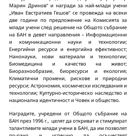
Марин Дринов“ и награди за най-млади учени
„Иван Евстратиев Гешов“ се провежда на всеки
две години по предложение на Комисията за
млади учени след решение на Общото събрание
на БАН в девет направления – Информационни
и комуникационни науки и технологии;
Енергийни ресурси и енергийна ефективност;
Нанонауки, нови материали и технологии;
Биомедицина и качество на живот;
Биоразнообразие, биоресурси и екология;
Климатични промени, рискове и природни
ресурси; Астрономия, космически изследвания и
технологии; Културно-историческо наследство и
национална идентичност и Човек и общество.
Наградите, учредени от Общото събрание на
БАН през 1996 г., целят да откриват и стимулират
талантливите млади учени в БАН, да им позволят
по-рано и успешно да осъществят