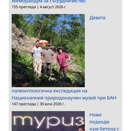
Меморандум за сътрудничество
155 прегледа
|
4 август 2026 г.
Девета
палеонтологична експедиция на
Националния природонаучен музей при БАН
147 прегледа
|
30 юли 2026 г.
Нови
подходи
към бетона с