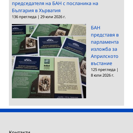
председателя на БАН с посланика на
България в Хърватия
136 прегледа
|
29 юли 2026 г.
БАН
представя в
парламента
изложба за
Априлското
въстание
125 прегледа
|
8 юли 2026 г.
Контакти