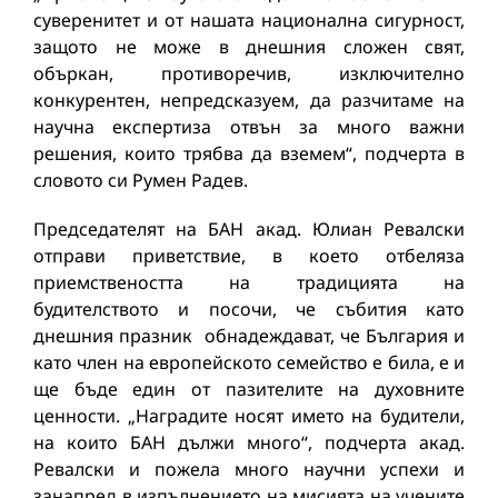
суверенитет и от нашата национална сигурност,
защото не може в днешния сложен свят,
объркан, противоречив, изключително
конкурентен, непредсказуем, да разчитаме на
научна експертиза отвън за много важни
решения, които трябва да вземем“, подчерта в
словото си Румен Радев.
Председателят на БАН акад. Юлиан Ревалски
отправи приветствие, в което отбеляза
приемствеността на традицията на
будителството и посочи, че събития като
днешния празник обнадеждават, че България и
като член на европейското семейство е била, е и
ще бъде един от пазителите на духовните
ценности. „Наградите носят името на будители,
на които БАН дължи много“, подчерта акад.
Ревалски и пожела много научни успехи и
занапред в изпълнението на мисията на учените