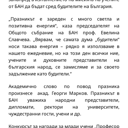
от БАН да бъдат сред будителите на България.
„Празникът е зареден с много светла и
позитивна енергия“, каза председателят на
Общото събрание на БАН проф. Евелина
Славчева. „Вярвам, че самата дума „будители“
носи такава енергия – рядко я използваме в
нашето ежедневие, но на този ден всички ние,
учените и духовните представители на
българския народ, се замисляме и за своето
задължение като будители.“
Академично слово по повод празника
произнесе акад. Георги Марков. Празникът в
БАН уважиха народни представители,
дипломати, ректори на университети,
чуждестранни гости, учени и др.
Конкурсът за награди за млади учени „Професор