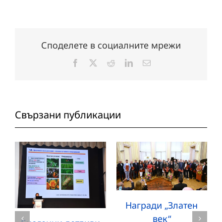
Споделете в социалните мрежи
Facebook
X
Reddit
LinkedIn
Електронна
поща:
Свързани публикации
Награди „Златен
век“