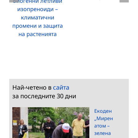
Биогенни летливи
изопреноиди –
климатични
промени и защита
на растенията
Най-четено в
сайта
за последните 30 дни
Екоден
„Мирен
атом –
зелена