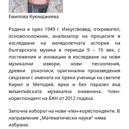
Емилова Куюмджиева
Родена е през 1949 г. Изкуствовед, откривател,
основоположник, анализатор на процесите в
изследване на хилядолетната история на
българската музика в периода 9 – 19 век, с
постижения и иновации в изследване на нови
музикални извори, нови песнопения,
древни ръкописи, оригинални произведения
свързани с имената на преки ученици на светите
Кирил и Методий, ярки и без паралел във
византийската музикална книжнина. Член-
кореспондент на БАН от 2012 година.
Започна изборът на нови член-кореспонденти. В
направление „Математически науки“ няма
избрани.