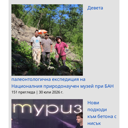
Девета
палеонтологична експедиция на
Националния природонаучен музей при БАН
151 прегледа
|
30 юли 2026 г.
Нови
подходи
към бетона с
нисък