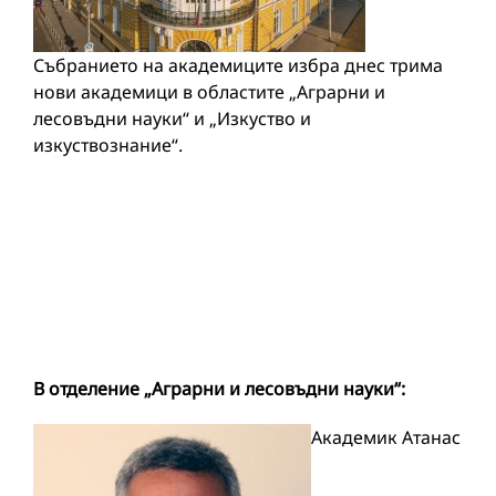
Събранието на академиците избра днес трима
нови академици в областите „Aграрни и
лесовъдни науки“ и „Изкуство и
изкуствознание“.
В отделение „Аграрни и лесовъдни науки“
:
Академик Атанас