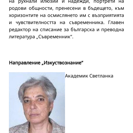
на рухнали илюзии и надежди, портрети на
родови общности, пренесени в бъдещето, към
хоризонтите на осмислянето им с възприятията
и чувствителността на съвременника. Главен
редактор на списание за българска и преводна
литература „Съвременник“.
Н
аправление
„
Изкуствознание
“
Академик Светланка