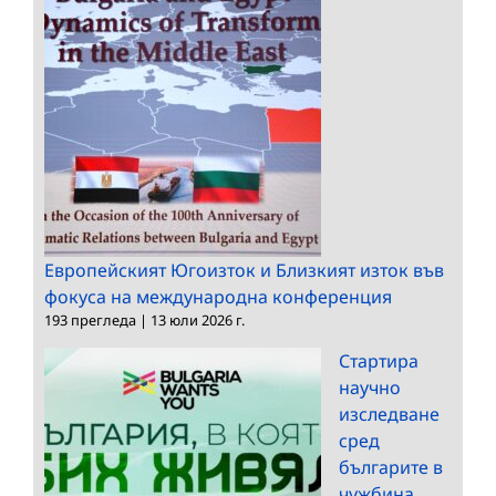
Европейският Югоизток и Близкият изток във
фокуса на международна конференция
193 прегледа
|
13 юли 2026 г.
Стартира
научно
изследване
сред
българите в
чужбина