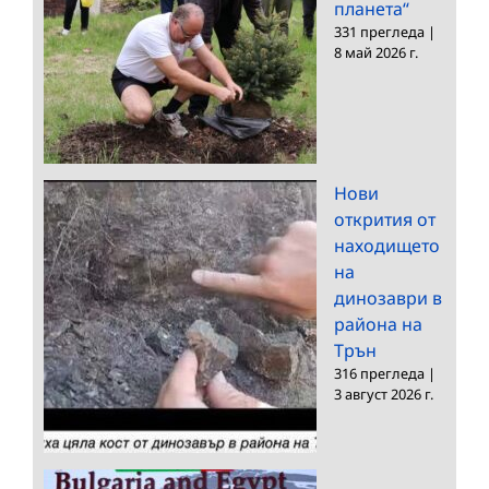
планета“
331 прегледа
|
8 май 2026 г.
Нови
открития от
находището
на
динозаври в
района на
Трън
316 прегледа
|
3 август 2026 г.