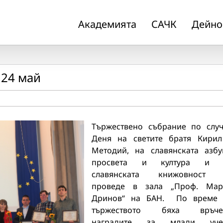
Академията
САЧК
Дейно
 24 май
Тържествено събрание по слу
Деня на светите братя Кири
Методий, на славянската азбу
просвета и култура и 
славянската книжовност 
проведе в зала „Проф. Мар
Дринов“ на БАН. По време 
тържеството бяха връче
наградите за млади уче