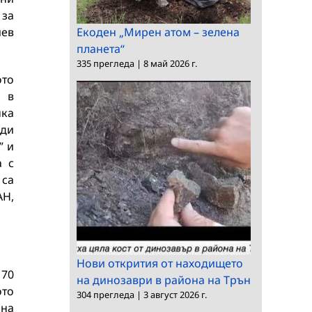
за
иев
Екоден „Мирен атом – зелена
планета“
335 прегледа
|
8 май 2026 г.
ото
я в
нка
ади
” и
а с
 са
АН,
Нови открития от находището
170
на динозаври в района на Трън
ото
304 прегледа
|
3 август 2026 г.
 на