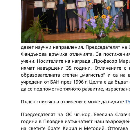
девет научни направления. Председателят на 
Фандъкова връчиха отличията. За постижени
учени. Носителите на награда „Професор Мари
нямат навършени 35 години. Отличените с 
образователната степен „магистър” и са на 
учредени от БАН през 1996 г. Целта е да бъда
да се подпомогне тяхното развитие, израстван
Пълен списък на отличените може да видите
Т
Председателят на ОС чл.-кор. Евелина Слав
години в Пловдив изтъкнатият наш възрожден
на светите братя Кирил и Методий. Оттогава