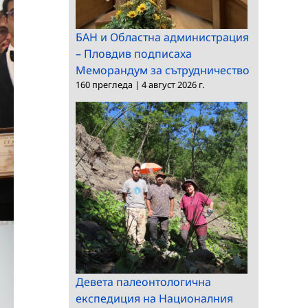
БАН и Областна администрация
– Пловдив подписаха
Меморандум за сътрудничество
160 прегледа
|
4 август 2026 г.
Девета палеонтологична
експедиция на Националния