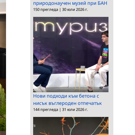
природонаучен музей при БАН
150 прегледа
|
30 юли 2026 г.
Нови подходи към бетона с
нисък въглероден отпечатък
144 прегледа
|
31 юли 2026 г.