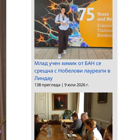
Млад учен химик от БАН се
срещна с Нобелови лауреати в
Линдау
138 прегледа
|
9 юли 2026 г.