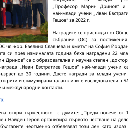
„Професор Марин Дринов” и 
най-млади учени „Иван Евстрат
Гешов” за 2022 г.
Наградите се присъждат от Общ
събрание (ОС) за постижени
ОС чл.-кор. Евелина Славчева и кметът на София Йорда
ята си през изминалата година бяха наградени 22 мл
н Дринов” са с образователна и научна степен „доктор
награда „Иван Евстратиев Гешов” най-млади учени с
възраст до 30 години. Двете награди за млади учени
т открити и стимулирани талантливите изследователи в Б
е и международни контакти.
УК
чева откри тържеството с думите:
„
Преди повече от 
ец Найден Геров организира първото честване на дел
 българите неотменно отбелязват този ден като израз