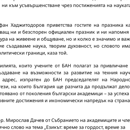
а ни към усъвършенстване чрез постиженията на наукат
ефан Хаджитодоров приветства гостите на празника к
няващ ни и безспорен официален празник и ни напомня
лтура на живеене и общуване, но и колко е значимо и ва
ие създаваме наука, творим духовност, но словото им
литически граници, каза той.
илията, които учените от БАН полагат за привличане
създаване на възможности за развитие на техния нау
н адрес, изпратен до БАН председателят на Народн
ези, на които България ще разчита да продължат дело
оявано от поколения български академици – за успеха
товните достижения и икономически напредък на страна
кор. Мирослав Дачев от Събранието на академиците и чле
но слово на тема „Езикът: време за гордост, време за