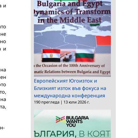
а и
ато
 не
жно
а и
 на
чен
Европейският Югоизток и
ото
Близкият изток във фокуса на
то,
международна конференция
 на
190 прегледа
|
13 юли 2026 г.
та,
н-