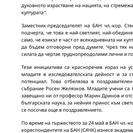
духовното израстване на нацията, на стремеж
културата
“.
Заместник-председателят на БАН чл.-кор. Ст
подчерта, че това е най-светлият, най-обеди
само, че езикът е част от всекидневната ни ку
да бъдем отговорни пред думите. Чрез тях н
силата да чертае труднопреодолими лични и по
Тези инициативи са красноречив израз на ус
младите в изследователската дейност и за 
потенциал. Това отбелязва в поздравителе
събрание Росен Желязков. Младите учени са т
завещано ни от професор Марин Дринов и отст
българската наука, за нейния принос към све
се посочва още в поздравлението.
По време на тържеството за 24 май в БАН чл.-
кореспондентите на БАН (САЧК) изнесе академич