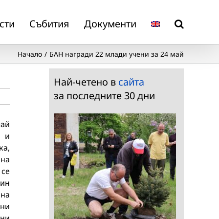
сти
Събития
Документи
Начало
БАН награди 22 млади учени за 24 май
Най-четено в
сайта
за последните 30 дни
чай
л и
ка,
на
се
ин
на
ни
ни