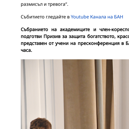
размисъл и тревога“.
Събитието гледайте в
Youtube Канала на БАН
Събранието на академиците и член-кореспо
подготви Призив за защита богатството, крас
представен от учени на пресконференция в БА
часа.