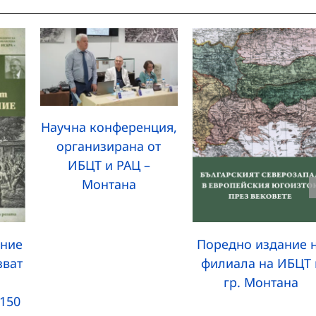
Научна конференция,
организирана от
ИБЦТ и РАЦ –
Монтана
ание
Поредно издание 
зват
филиала на ИБЦТ 
гр. Монтана
 150