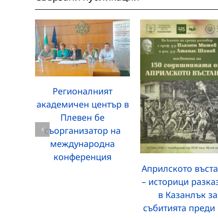
Регионалният
академичен център в
Плевен бе
съорганизатор на
международна
конференция
Априлското въст
– историци разка
в Казанлък за
събитията преди