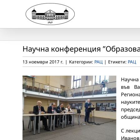
Skip
to
content
Научна конференция ”Образова
13 ноември 2017 г.
|
Категории:
РАЦ
|
Етикети:
РАЦ
Научна
във В
Регион
наукит
предсе
община 
С лекци
Иванов