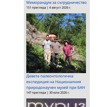
Меморандум за сътрудничество
151 прегледа
|
4 август 2026 г.
Девета палеонтологична
експедиция на Националния
природонаучен музей при БАН
147 прегледа
|
30 юли 2026 г.