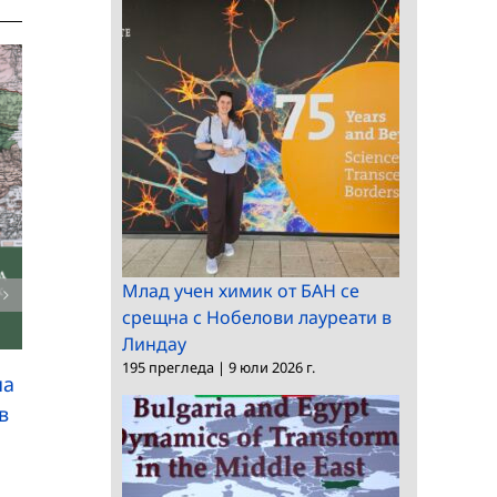
РАЦ – Бургас се
включи в
Лекция в музей
националните
„Възраждане и
чествания на 150-ата
Млад учен химик от БАН се
Учредително
срещна с Нобелови лауреати в
годишнина на
събрание“ по повод
Линдау
Априлското въстани
150-годишнината от
195 прегледа
|
9 юли 2026 г.
на
Априлското въстание
в