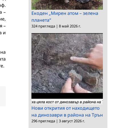
оф.
а –
Екоден „Мирен атом – зелена
ие,
планета“
я –
324 прегледа
|
8 май 2026 г.
а и
 на
ата
е.
dIn
Електронна
поща:
Нови открития от находището
на динозаври в района на Трън
296 прегледа
|
3 август 2026 г.