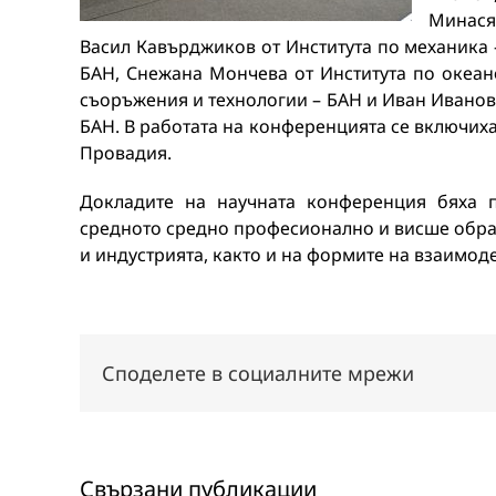
Минасян
Васил Кавърджиков от Института по механика 
БАН, Снежана Мончева от Института по океано
съоръжения и технологии – БАН и Иван Иванов
БАН. В работата на конференцията се включиха
Провадия.
Докладите на научната конференция бяха п
средното средно професионално и висше образ
и индустрията, както и на формите на взаимоде
Споделете в социалните мрежи
Свързани публикации