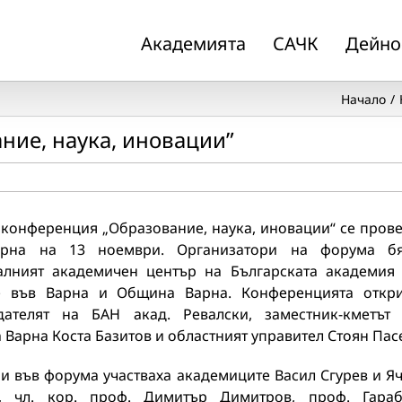
Академията
САЧК
Дейно
Начало
ние, наука, иновации”
 конференция „Образование, наука, иновации“ се пров
арна на 13 ноември. Организатори на форума бя
алният академичен център на Българската академия
е във Варна и Община Варна. Конференцията откр
дателят на БАН акад. Ревалски, заместник-кметът
Варна Коста Базитов и областният управител Стоян Пас
и във форума участваха академиците Васил Сгурев и Я
, чл. кор. проф. Димитър Димитров, проф. Гара