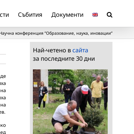
сти
Събития
Документи
Научна конференция ”Образование, наука, иновации”
Най-четено в
сайта
за последните 30 дни
еде
ха
 на
иха
 на
ев.
чко
бед