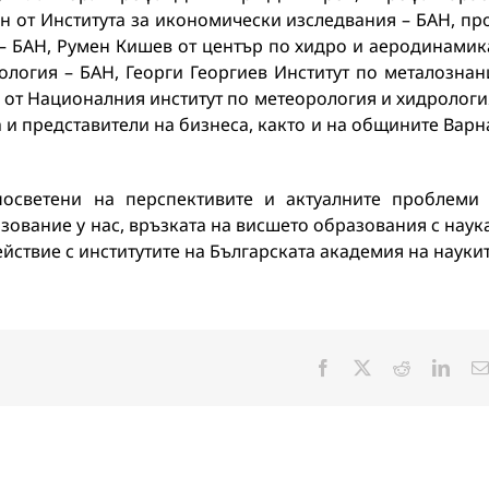
 от Института за икономически изследвания – БАН, пр
– БАН, Румен Кишев от център по хидро и аеродинамик
логия – БАН, Георги Георгиев Институт по металознан
 от Националния институт по метеорология и хидрологи
 и представители на бизнеса, както и на общините Варн
осветени на перспективите и актуалните проблеми
ование у нас, връзката на висшето образования с наук
йствие с институтите на Българската академия на наукит
Facebook
X
Reddit
Linke