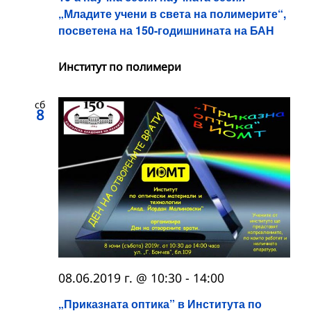
„Младите учени в света на полимерите“,
посветена на 150-годишнината на БАН
Институт по полимери
сб
8
08.06.2019 г. @ 10:30
-
14:00
„Приказната оптика” в Института по