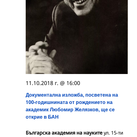
11.10.2018 г. @ 16:00
Документална изложба, посветена на
100-годишнината от рождението на
академик Любомир Желязков, ще се
открие в БАН
Българска академия на науките
ул. 15-ти