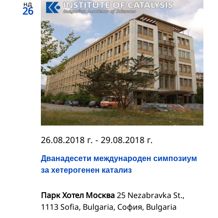
нд
26
26.08.2018 г.
-
29.08.2018 г.
Дванадесети международен симпозиум
за хетерогенен катализ
Парк Хотел Москва
25 Nezabravka St.,
1113 Sofia, Bulgaria, София, Bulgaria