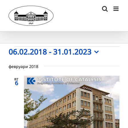
Skip
to
content
Събития
06.02.2018
 - 
31.01.2023
Select
date.
февруари 2018
вт
6