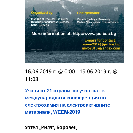
16.06.2019 г. @ 0:00
-
19.06.2019 г. @
11:03
Учени от 21 страни ще участват в
международната конференция по
електрохимия на електроактивните
материaли, WEEM-2019
хотел „Рила“, Боровец