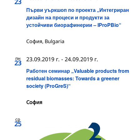
23
Първи уъркшоп по проекта „Интегриран
дизайн на процеси и продукти за
устойчиви биорафинерии – IProPBio“
София, Bulgaria
пн
23.09.2019 г.
-
24.09.2019 г.
23
Работен семинар „Valuable products from
residual biomasses: Towards a greener
society (ProGreS)“
София
ср
25