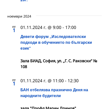
ноември 2024
пт
01.11.2024 г. @ 9:00
-
17:00
1
Девети форум „Изследователски
подходи в обучението по български
език“
Зала БИАД, София, ул. „Г. С. Раковски“ №
108
пт
01.11.2024 г. @ 11:00
-
12:30
1
БАН отбелязва празнично Деня на
народните будители
зала "Профл Марин Дринов"