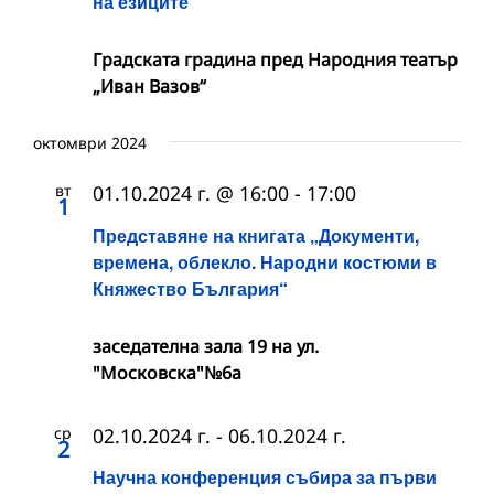
на езиците
Градската градина пред Народния театър
„Иван Вазов“
октомври 2024
вт
01.10.2024 г. @ 16:00
-
17:00
1
Представяне на книгата „Документи,
времена, облекло. Народни костюми в
Княжество България“
заседателна зала 19 на ул.
"Московска"№6а
ср
02.10.2024 г.
-
06.10.2024 г.
2
Научна конференция събира за първи