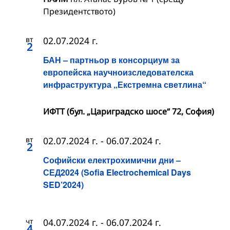
Президентството)
вт
02.07.2024 г.
2
БАН – партньор в консорциум за
европейска научноизследователска
инфраструктура „Екстремна светлина“
ИФТТ (бул. „Цариградско шосе“ 72, София)
вт
02.07.2024 г.
-
06.07.2024 г.
2
Софийски електрохимични дни –
СЕД2024 (Sofia Electrochemical Days
SED’2024)
чт
04.07.2024 г.
-
06.07.2024 г.
4