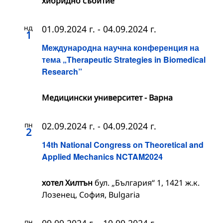
хибридно събитие
нд
01.09.2024 г.
-
04.09.2024 г.
1
Международна научна конференция на
тема „Therapeutic Strategies in Biomedical
Research”
Медицински университет - Варна
пн
02.09.2024 г.
-
04.09.2024 г.
2
14th National Congress on Theoretical and
Applied Mechanics NCTAM2024
хотел Хилтън
бул. „България“ 1, 1421 ж.к.
Лозенец, София, Bulgaria
пн