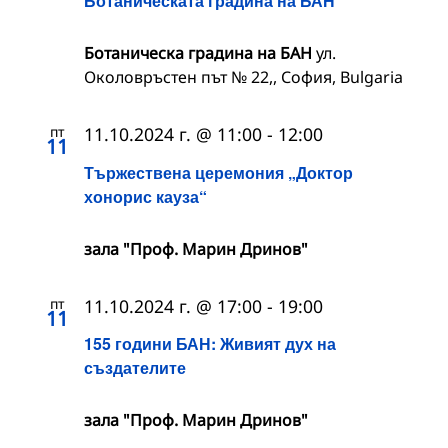
Ботаническата градина на БАН
Ботаническа градина на БАН
ул.
Околовръстен път № 22,, София, Bulgaria
пт
11.10.2024 г. @ 11:00
-
12:00
11
Тържествена церемония „Доктор
хонорис кауза“
зала "Проф. Марин Дринов"
пт
11.10.2024 г. @ 17:00
-
19:00
11
155 години БАН: Живият дух на
създателите
зала "Проф. Марин Дринов"