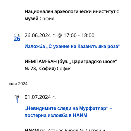
Национален археологически иниститут с
музей
София
ср
26.06.2024 г. @ 17:00
-
18:00
26
Изложба „С ухание на Казанлъшка роза“
ИЕМПАМ-БАН (бул. „Цариградско шосе“
№ 73, София)
София
юли 2024
пн
01.07.2024 г.
1
„Невидимите следи на Мурфатлар“ –
постерна изложба в НАИМ
НАИМ
пл. Атанас Буров № 1 (срещу