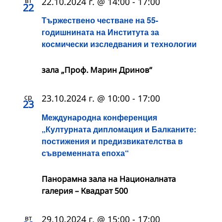
вт
22.10.2024 г. @ 14:00
-
17:00
22
Тържествено честване на 55-
годишнината на Института за
космически изследвания и технологии
зала „Проф. Марин Дринов“
ср
23.10.2024 г. @ 10:00
-
17:00
23
Международна конференция
„Културната дипломация и Балканите:
постижения и предизвикателства в
съвременната епоха“
Панорамна зала на Националната
галерия – Квадрат 500
вт
29.10.2024 г. @ 15:00
-
17:00