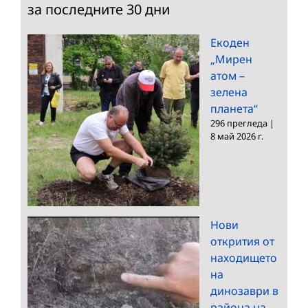
за последните 30 дни
Екоден
„Мирен
атом –
зелена
планета“
296 прегледа
|
8 май 2026 г.
Нови
открития от
находището
на
динозаври в
района на