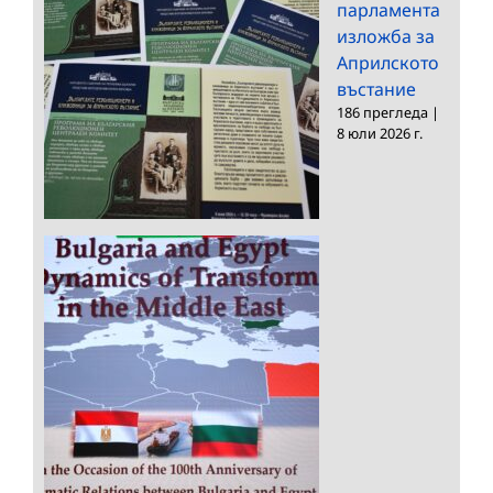
парламента
изложба за
Априлското
въстание
186 прегледа
|
8 юли 2026 г.