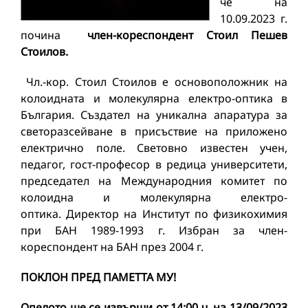
че на
10.09.2023 г.
почина
член-кореспондент Стоил Пешев
Стоилов.
Чл.-кор. Стоил Стоилов е основоположник на
колоидната и молекулярна електро-оптика в
България. Създател на уникална апаратура за
светоразсейване в присъствие на приложено
електрично поле. Световно известен учен,
педагог, гост-професор в редица университети,
председател на Международния комитет по
колоидна и молекулярна електро-
оптика. Директор на Институт по физикохимия
при БАН 1989-1993 г. Избран за член-
кореспондент на БАН през 2004 г.
ПОКЛОН ПРЕД ПАМЕТТА МУ!
Опелото ще се извърши от 14:00 ч. на 13/09/2023