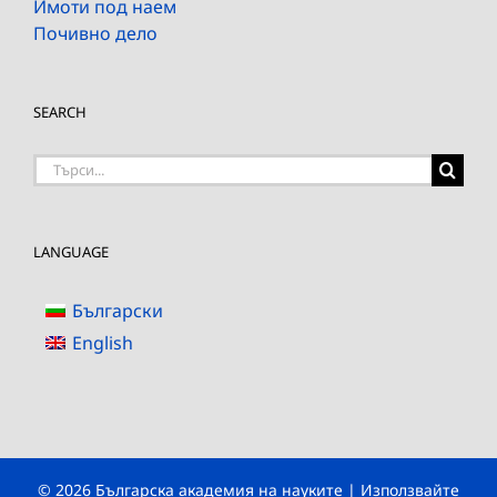
Имоти под наем
Почивно дело
SEARCH
Търсене
на:
LANGUAGE
Български
English
© 2026 Българска академия на науките | Използвайте