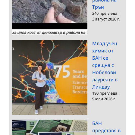
Трън
240 прегледа
|
3 август 2026 г.
Млад учен
химик от
БАН се
срещна с
Нобелови
лауреати в
Линдау
190 прегледа
|
9 юли 2026 г.
БАН
представя в