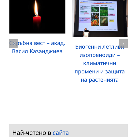
Скръбна вест – акад.
Биогенни летливи
Васил Казанджиев
изопреноиди –
климатични
промени и защита
на растенията
Най-четено в
сайта