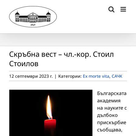
Skip
to
content
Скръбна вест – чл.-кор. Стоил
Стоилов
12 септември 2023 г.
|
Категории:
Ex morte vita
,
САЧК
Българската
академия
на науките с
дълбоко
прискърбие
съобщава,