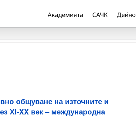
Академията
САЧК
Дейно
вно общуване на източните и
ез ХI-XX век – международна