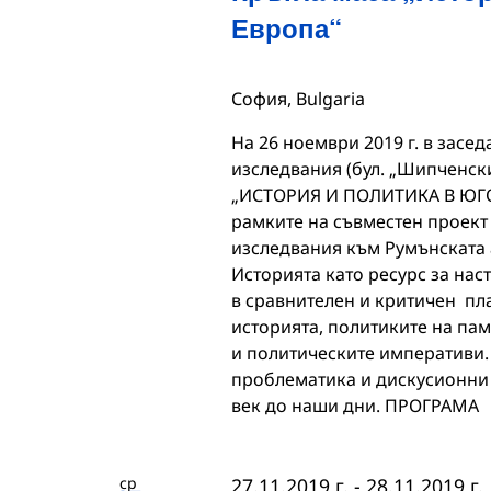
Европа“
София, Bulgaria
На 26 ноември 2019 г. в засед
изследвания (бул. „Шипченски
„ИСТОРИЯ И ПОЛИТИКА В ЮГО
рамките на съвместен проект
изследвания към Румънската 
Историята като ресурс за нас
в сравнителен и критичен пла
историята, политиките на па
и политическите императиви.
проблематика и дискусионни 
век до наши дни. ПРОГРАМА
ср
27.11.2019 г.
-
28.11.2019 г.