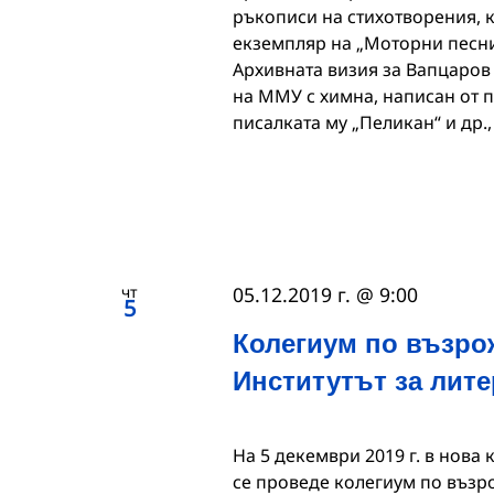
ръкописи на стихотворения, ка
екземпляр на „Моторни песни
Архивната визия за Вапцаров
на ММУ с химна, написан от 
писалката му „Пеликан“ и др.,
чт
05.12.2019 г. @ 9:00
5
Колегиум по възро
Институтът за лите
На 5 декември 2019 г. в нова
се проведе колегиум по възр