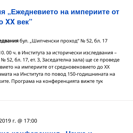
я „Ежедневието на империите от
о XX век”
ледвания
бул. „Шипченски проход“ № 52, бл. 17
10. 00 ч. в Института за исторически изследвания –
 52, бл. 17, ет. 3, Заседателна зала) ще се проведе
ието на империите от средновековието до XX
рамата на Института по повод 150-годишнината на
ките. Програма на конференцията вижте тук
2019 г. @ 17:00