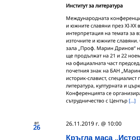
Институт за литература
Международната конференци
и южните славяни през ХI-XX 
интерпретация на темата за 
източните и южните славяни. 
зала „Проф. Марин Дринов“ н
ще продължат на 21 и 22 ноем
на официалната част председ
почетния знак на БАН „Марин
историк-славист, специалист 
литература, културната и цър
Конференцията се организира 
сътрудничество с Център
[...]
вт
26.11.2019 г. @ 10:00
26
Кръгла маса „Исто