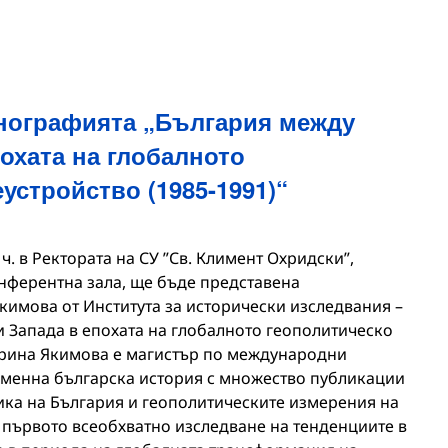
нографията „България между
охата на глобалното
устройство (1985-1991)“
 ч. в Ректората на СУ ”Св. Климент Охридски”,
онферентна зала, ще бъде представена
кимова от Института за исторически изследвания –
и Запада в епохата на глобалното геополитическо
 Ирина Якимова е магистър по международни
еменна българска история с множество публикации
ика на България и геополитическите измерения на
е първото всеобхватно изследване на тенденциите в