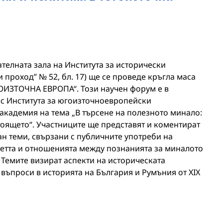
ателната зала на Института за исторически
 проход” № 52, бл. 17) ще се проведе кръгла маса
ИЗТОЧНА ЕВРОПА“. Този научен форум е в
 с Института за югоизточноевропейски
академия на тема „В търсене на полезното минало:
тоящето“. Участниците ще представят и коментират
н теми, свързани с публичните употреби на
метта и отношенията между познанията за миналото
 Темите визират аспекти на историческата
въпроси в историята на България и Румъния от XIX