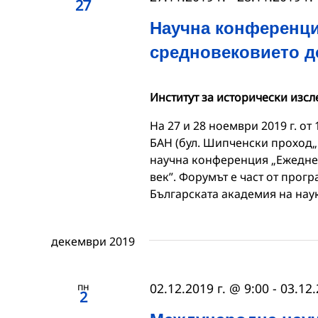
27
Научна конференци
средновековието д
Институт за исторически изс
На 27 и 28 ноември 2019 г. от 
БАН (бул. Шипченски проход„ №
научна конференция „Ежеднев
век”. Форумът е част от прог
Българската академия на нау
декември 2019
пн
02.12.2019 г. @ 9:00
-
03.12.
2