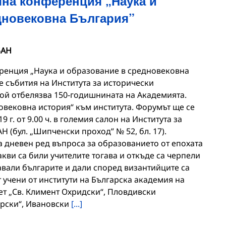
на конференция „Наука и
дновековна България”
БАН
енция „Наука и образование в средновековна
е събития на Института за исторически
той отбелязва 150-годишнината на Академията.
овековна история“ към института. Форумът ще се
 г. от 9.00 ч. в големия салон на Института за
Н (бул. „Шипченски проход” № 52, бл. 17).
 дневен ред въпроса за образованието от епохата
акви са били учителите тогава и откъде са черпели
чавали българите и дали според византийците са
 учени от институти на Българска академия на
ет „Св. Климент Охридски“, Пловдивски
арски“, Ивановски
[...]