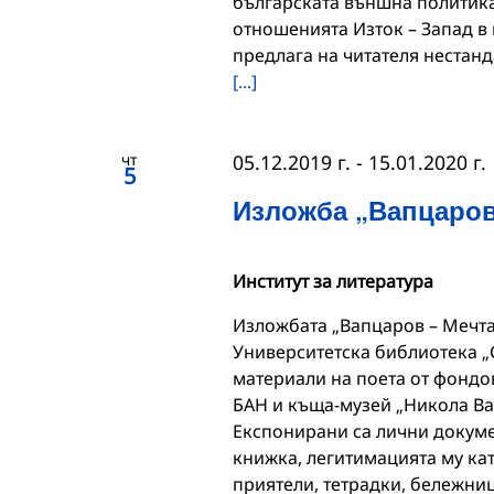
българската външна политика
отношенията Изток – Запад в к
предлага на читателя нестанд
[...]
чт
05.12.2019 г.
-
15.01.2020 г.
5
Изложба „Вапцаров
Институт за литература
Изложбата „Вапцаров – Мечта
Университетска библиотека „
материали на поета от фондов
БАН и къща-музей „Никола Ва
Експонирани са лични докуме
книжка, легитимацията му ка
приятели, тетрадки, бележниц