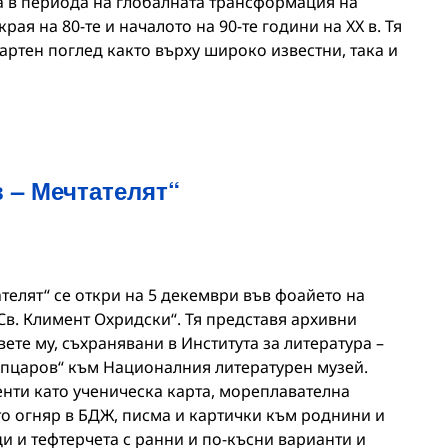
 в периода на глобалната трансформация на
рая на 80-те и началото на 90-те години на ХХ в. Тя
артен поглед както върху широко известни, така и
 – Мечтателят“
телят“ се откри на 5 декември във фоайето на
Св. Климент Охридски“. Тя представя архивни
ете му, съхранявани в Института за литература –
пцаров“ към Националния литературен музей.
нти като ученическа карта, мореплавателна
то огняр в БДЖ, писма и картички към роднини и
и и тефтерчета с ранни и по-късни варианти и