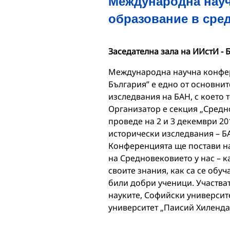
Международна науч
образование в сре
Заседателна зала на ИИстИ - 
Международна научна конфер
България” e едно от основнит
изследвания на БАН, с което 
Организатор е секция „Средн
проведе на 2 и 3 декември 2019
исторически изследвания – БА
Конференцията ще постави на
на Средновековието у нас – к
своите знания, как са се обу
били добри ученици. Участват
науките, Софийски университ
университет „Паисий Хиленд