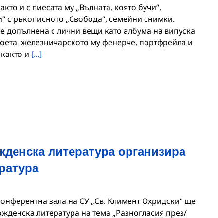
кто и с пиесата му „Вълната, която бучи“,
“ с ръкописното „Свобода“, семейни снимки.
 е допълнена с лични вещи като албума на випуска
поета, железничарското му фенерче, портфрейла и
 както и
[...]
жденска литература организира
ратура
 конферентна зала на СУ „Св. Климент Охридски“ ще
ожденска литература на тема „Разногласия през/