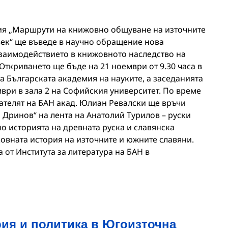
я „Маршрути на книжовно общуване на източните
век“ ще въведе в научно обращение нова
взаимодействието в книжовното наследство на
Откриването ще бъде на 21 ноември от 9.30 часа в
а Българската академия на науките, а заседанията
ври в зала 2 на Софийския университет. По време
ателят на БАН акад. Юлиан Ревалски ще връчи
 Дринов“ на лента на Анатолий Турилов – руски
по историята на древната руска и славянска
ковната история на източните и южните славяни.
от Института за литература на БАН в
рия и политика в Югоизточна