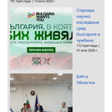
191 прегледа
|
13 юли 2026 г.
Стартира
научно
изследване
сред
българите в
чужбина
172 прегледа
|
31 юли 2026 г.
БАН и
Областна