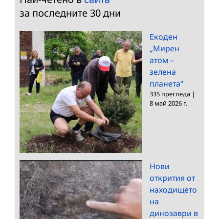
за последните 30 дни
Екоден
„Мирен
атом –
зелена
планета“
335 прегледа
|
8 май 2026 г.
Нови
открития от
находището
на
динозаври в