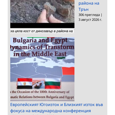
района на
Трън
306 прегледа
|
3 август 2026 г.
Европейският Югоизток и Близкият изток във
фокуса на международна конференция