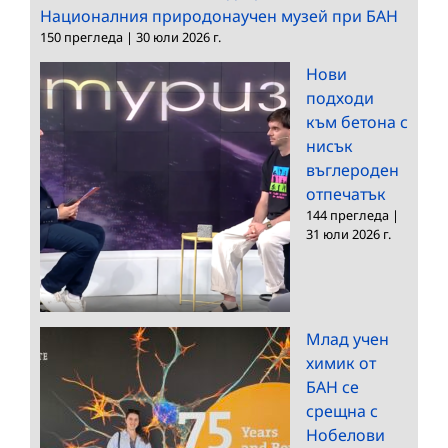
Националния природонаучен музей при БАН
150 прегледа
|
30 юли 2026 г.
Нови
подходи
към бетона с
нисък
въглероден
отпечатък
144 прегледа
|
31 юли 2026 г.
Млад учен
химик от
БАН се
срещна с
Нобелови