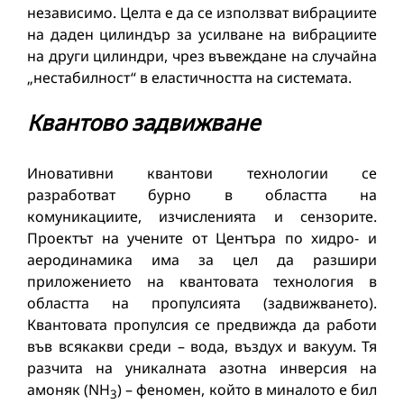
независимо. Целта е да се използват вибрациите
на даден цилиндър за усилване на вибрациите
на други цилиндри, чрез въвеждане на случайна
„нестабилност“ в еластичността на системата.
Квантово задвижване
Иновативни квантови технологии се
разработват бурно в областта на
комуникациите, изчисленията и сензорите.
Проектът на учените от Центъра по хидро- и
аеродинамика има за цел да разшири
приложението на квантовата технология в
областта на пропулсията (задвижването).
Квантовата пропулсия се предвижда да работи
във всякакви среди – вода, въздух и вакуум. Тя
разчита на уникалната азотна инверсия на
амоняк (NH
) – феномен, който в миналото е бил
3