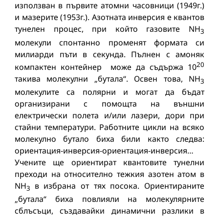
използван в първите атомни часовници (1949г.)
и мазерите (1953г.). Азотната инверсия е квантов
тунелен процес, при който газовите NH
3
молекули спонтанно променят формата си
милиарди пъти в секунда. Пълнен с амоняк
20
компактен контейнер може да съдържа 10
такива молекулни „бутала“. Освен това, NH
3
молекулите са полярни и могат да бъдат
организирани с помощта на външни
електрически полета и/или лазери, дори при
стайни температури. Работните цикли на всяко
молекулно бутало биха били както следва:
ориентация-инверсия-ориентация-инверсия…
Учените ще ориентират квантовите тунелни
преходи на относително тежкия азотен атом в
NH
в избрана от тях посока. Ориентираните
3
„бутала“ биха повлияли на молекулярните
сблъсъци, създавайки динамични разлики в