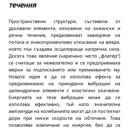
течения
Пространствени структури, съставени от
удължени елементи, изложени на океански и
речни течения, предизвикват завихряне на
потока и знакопроменливо откъсване на вихри,
което пък създава осцилираща напречна сила.
Досега това явление (наричано често „флатер“)
се считаше за нежелателно и се предприемаха
мерки за подтискането или премахването му.
Новата идея е да се използва ефекта за
предизвикване на принудени вибрации на
цилиндрични елементи с еластично окачване.
Енергията на тези вибрации може да се
използва ефективно, тъй като значителни
амплитуди на колебанията могат да се постигнат
дори при ниски скорости на обтичане. Това
позволява извличане на енергия, без да са