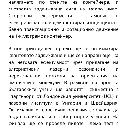
налягането по стените на контейнера, и
съответна задвижваща сила на макро ниво.
Скорошни експерименти с амоняк в
електрическо поле демонстрират концепцията с
бавно транслационно и ротационно движение
на 1-килограмов контейнер.
В нов тригодишен проект ще се оптимизира
квантовото задвижване и ще се направи оценка
на неговата ефективност чрез прилагане на
алтернативни лазерни резонансни и
нерезонансни подходи за ориентация на
амонячните молекули. В рамките на проекта
българските учени ще работят съвместно с
партньори от Лондонския университет (UCL) и
лазерни институти в Унгария и Швейцария.
Оптималните теоретични решения се очаква да
бъдат валидирани в лабораторни условия. На
финала ще се проведе пилотен демо тест с