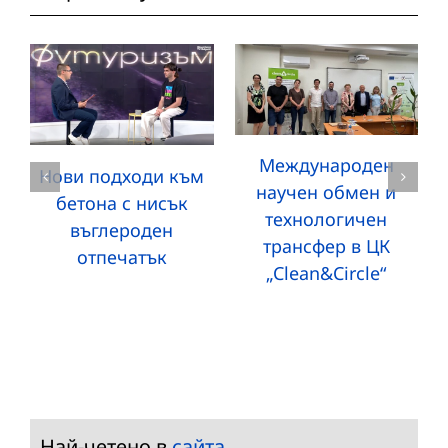
Международен
Нови подходи към
научен обмен и
бетона с нисък
технологичен
въглероден
трансфер в ЦК
отпечатък
„Clean&Circle“
Най-четено в
сайта