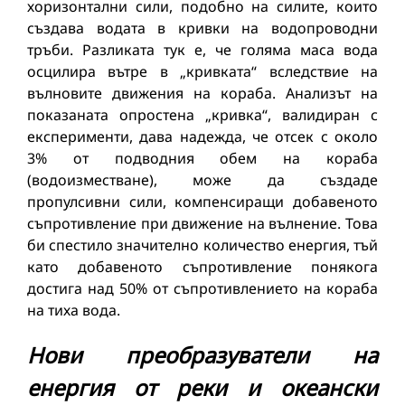
хоризонтални сили, подобно на силите, които
създава водата в кривки на водопроводни
тръби. Разликата тук е, че голяма маса вода
осцилира вътре в „кривката“ вследствие на
вълновите движения на кораба. Анализът на
показаната опростена „кривка“, валидиран с
експерименти, дава надежда, че отсек с около
3% от подводния обем на кораба
(водоизместване), може да създаде
пропулсивни сили, компенсиращи добавеното
съпротивление при движение на вълнение. Това
би спестило значително количество енергия, тъй
като добавеното съпротивление понякога
достига над 50% от съпротивлението на кораба
на тиха вода.
Нови преобразуватели на
енергия от реки и океански