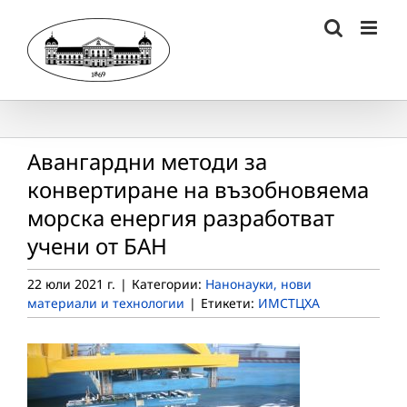
Skip
to
content
Авангардни методи за
конвертиране на възобновяема
морска енергия разработват
учени от БАН
22 юли 2021 г.
|
Категории:
Нанонауки, нови
материали и технологии
|
Етикети:
ИМСТЦХА