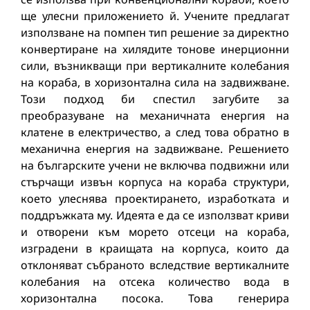
ще улесни приложението й. Учените предлагат
използване на помпен тип решение за директно
конвертиране на хилядите тонове инерционни
сили, възникващи при вертикалните колебания
на кораба, в хоризонтална сила на задвижване.
Този подход би спестил загубите за
преобразуване на механичната енергия на
клатене в електричество, а след това обратно в
механична енергия на задвижване. Решението
на българските учени не включва подвижни или
стърчащи извън корпуса на кораба структури,
което улеснява проектирането, изработката и
поддръжката му. Идеята е да се използват криви
и отворени към морето отсеци на кораба,
изградени в краищата на корпуса, които да
отклоняват събраното вследствие вертикалните
колебания на отсека количество вода в
хоризонтална посока. Това генерира