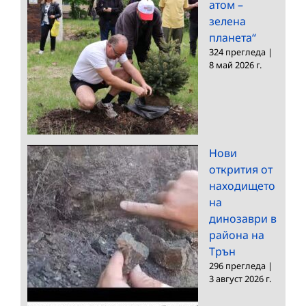
атом –
зелена
планета“
324 прегледа
|
8 май 2026 г.
Нови
открития от
находището
на
динозаври в
района на
Трън
296 прегледа
|
3 август 2026 г.