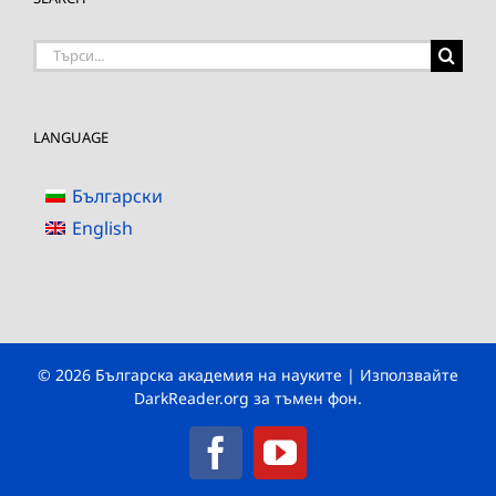
Търсене
на:
LANGUAGE
Български
English
© 2026 Българска академия на науките | Използвайте
DarkReader.org
за тъмен фон.
Facebook
YouTube