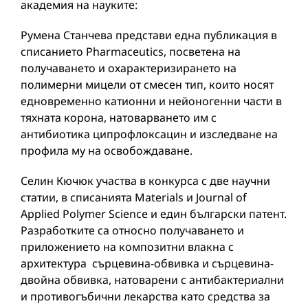
академия на науките:
Румена Станчева представи една публикация в
списанието Pharmaceutics, посветена на
получаването и охарактеризирането на
полимерни мицели от смесен тип, които носят
едновременно катионни и нейоногенни части в
тяхната корона, натоварването им с
антибиотика ципрофлоксацин и изследване на
профила му на освобождаване.
Селин Кючюк участва в конкурса с две научни
статии, в списанията Materials и Journal of
Applied Polymer Science и един български патент.
Разработките са относно получаването и
приложението на композитни влакна с
архитектура сърцевина-обвивка и сърцевина-
двойна обвивка, натоварени с антибактериални
и противогъбични лекарства като средства за