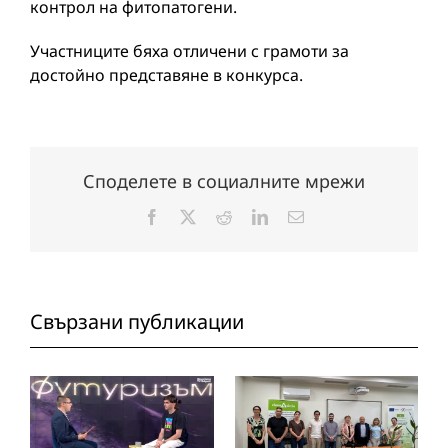
контрол на фитопатогени.
Участниците бяха отличени с грамоти за
достойно представяне в конкурса.
Споделете в социалните мрежи
Facebook
X
Reddit
LinkedIn
Електронна
поща:
Свързани публикации