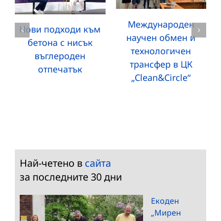
Международен
Нови подходи към
научен обмен и
бетона с нисък
технологичен
въглероден
трансфер в ЦК
отпечатък
„Clean&Circle“
Най-четено в
сайта
за последните 30 дни
Екоден
„Мирен