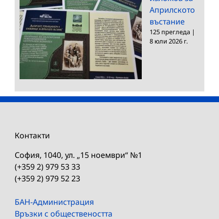
Априлското
въстание
125 прегледа
|
8 юли 2026 г.
Контакти
София, 1040, ул. „15 ноември“ №1
(+359 2) 979 53 33
(+359 2) 979 52 23
БАН-Администрация
Връзки с обществеността