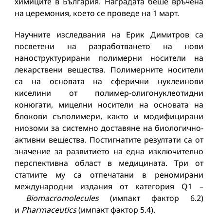
химиците в България. Наградата беше връчена
на церемония, което се проведе на 1 март.
Научните изследвания на Ерик Димитров са
посветени на разработването на нови
наноструктурирани полимерни носители на
лекарствени вещества. Полимерните носители
са на основата на сферични нуклеинови
киселини от полимер-олигонуклеотидни
конюгати, мицелни носители на основата на
блокови съполимери, както и модифицирани
ниозоми за системно доставяне на биологично-
активни вещества. Постигнатите резултати са от
значение за развитието на една изключително
перспективна област в медицината. Три от
статиите му са отпечатани в реномирани
международни издания от категория Q1 –
Biomacromolecules
(импакт фактор 6.2)
и
Pharmaceutics
(импакт фактор 5.4).