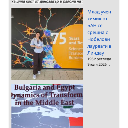
Млад учен
химик от
БАН се
срещна с
Нобелови
лауреати в
Линдау
195 прегледа
|
9 юли 2026 г.