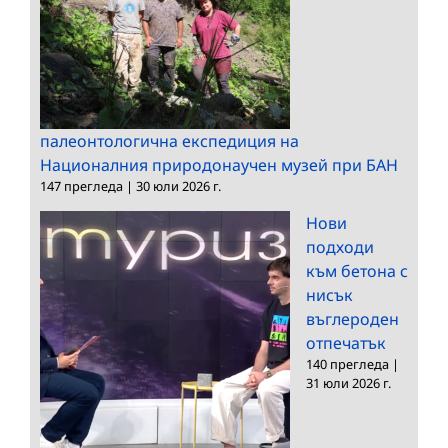
палеонтологична експедиция на
Националния природонаучен музей при БАН
147 прегледа
|
30 юли 2026 г.
Нови
подходи
към бетона с
нисък
въглероден
отпечатък
140 прегледа
|
31 юли 2026 г.