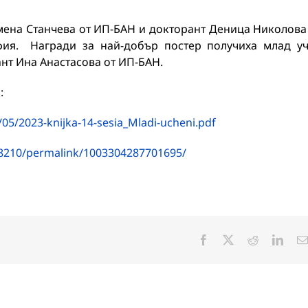
умена Станчева от ИП-БАН и докторант Деница Николова
ия. Награди за най-добър постер получиха млад у
т Ина Анастасова от ИП-БАН.
:
05/2023-knijka-14-sesia_Mladi-ucheni.pdf
8210/permalink/1003304287701695/
Facebook
X
Reddit
Linke