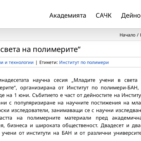
Академията
САЧК
Дейно
Начало
 света на полимерите“
и и технологии
|
Етикети:
Институт по полимери
инадесетата научна сесия „Младите учени в света
ерите“, организирана от Институт по полимери-БАН,
е на 1 юни. Събитието е част от дейностите на Институ
ани с популяризиране на научните постижения на мл
рски изследователи, занимаващи се с научни изследва
астта на полимерните материали пред академичн
ия, бизнеса и широката общественост. Двадесет и дв
 учени от институти на БАН и от различни университ