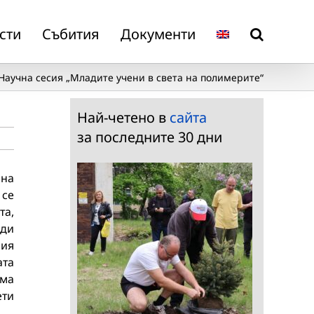
сти
Събития
Документи
Научна сесия „Младите учени в света на полимерите“
Най-четено в
сайта
за последните 30 дни
 на
 се
та,
ади
ния
ата
ама
ети