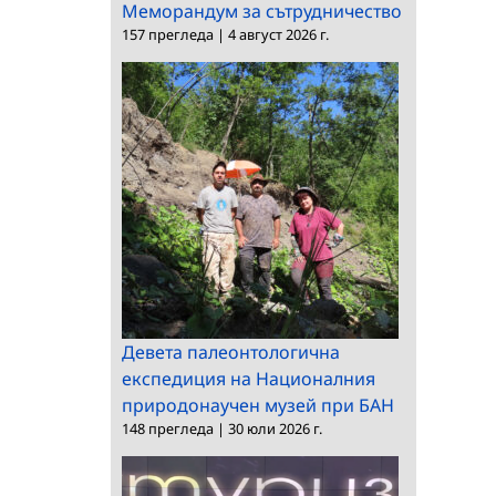
Меморандум за сътрудничество
157 прегледа
|
4 август 2026 г.
Девета палеонтологична
експедиция на Националния
природонаучен музей при БАН
148 прегледа
|
30 юли 2026 г.