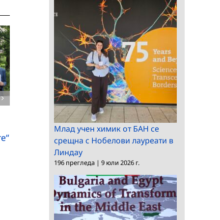
Нови разработки в
областта на зелените
в
Млад учен химик от БАН се
технологии
е“
Награда “Проф. Ива
срещна с Нобелови лауреати в
Линдау
Шопов” за изявен
196 прегледа
|
9 юли 2026 г.
млад учен в областт
на полимерите за
2026 г.