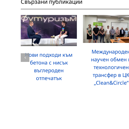
Свързани публикации
Международе
Нови подходи към
научен обмен 
бетона с нисък
технологичен
въглероден
трансфер в Ц
отпечатък
„Clean&Circle“