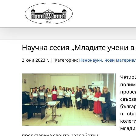
Skip
to
content
Научна сесия „Младите учени в
2 юни 2023 г.
|
Категории:
Нанонауки, нови материал
Четир
полим
провед
свърз
бълга
в обл
колег
млади
представиха своите разработки.