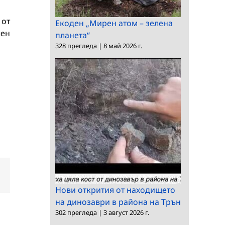
 от
Екоден „Мирен атом – зелена
чен
планета“
328 прегледа
|
8 май 2026 г.
dIn
Електронна
поща:
Нови открития от находището
на динозаври в района на Трън
302 прегледа
|
3 август 2026 г.