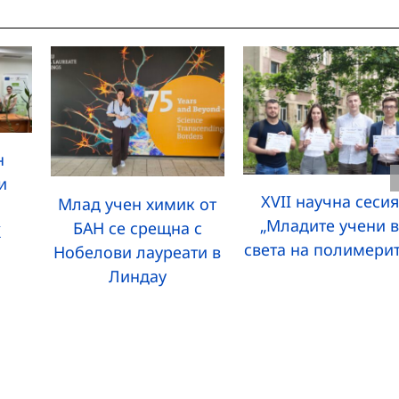
н
и
XVII научна сесия
Млад учен химик от
„Младите учени 
БАН се срещна с
К
света на полимерит
Нобелови лауреати в
Линдау