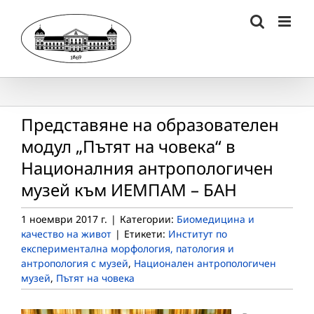
Skip
to
content
Представяне на образователен
модул „Пътят на човека“ в
Националния антропологичен
музей към ИЕМПАМ – БАН
1 ноември 2017 г.
|
Категории:
Биомедицина и
качество на живот
|
Етикети:
Институт по
експериментална морфология, патология и
антропология с музей
,
Национален антропологичен
музей
,
Пътят на човека