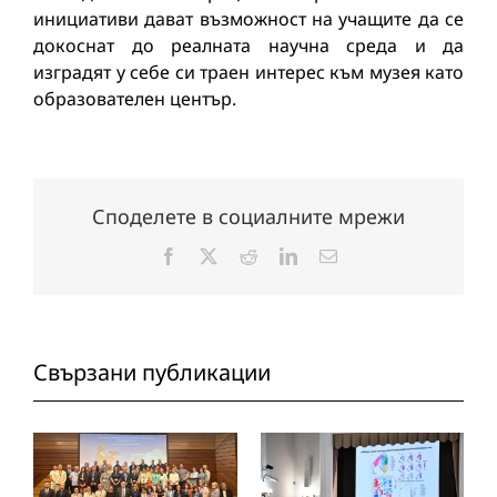
инициативи дават възможност на учащите да се
докоснат до реалната научна среда и да
изградят у себе си траен интерес към музея като
образователен център.
Споделете в социалните мрежи
Facebook
X
Reddit
LinkedIn
Електронна
поща:
Свързани публикации