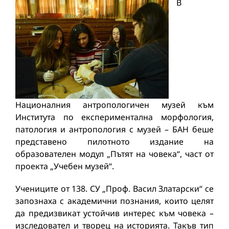
В
Националния антропологичен музей към
Института по експериментална морфология,
патология и антропология с музей – БАН беше
представено пилотното издание на
образователен модул „Пътят на човека“, част от
проекта „Учебен музей“.
Учениците от 138. СУ „Проф. Васил Златарски“ се
запознаха с академични познания, които целят
да предизвикат устойчив интерес към човека –
изследовател и творец на историята. Такъв тип