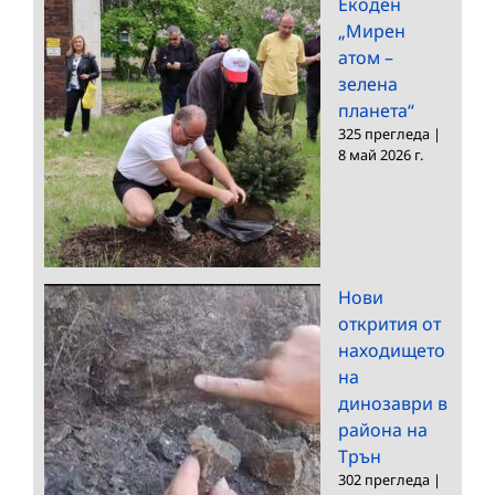
Екоден
„Мирен
атом –
зелена
планета“
325 прегледа
|
8 май 2026 г.
Нови
открития от
находището
на
динозаври в
района на
Трън
302 прегледа
|