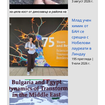
3 август 2026 г.
Млад учен
химик от
БАН се
срещна с
Нобелови
лауреати в
Линдау
195 прегледа
|
9 юли 2026 г.