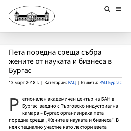
Skip
to
content
Пета поредна среща събра
жените от науката и бизнеса в
Бургас
13 март 2018 г.
|
Категории:
РАЦ
|
Етикети:
РАЦ Бургас
Р
егионален академичен център на БАН в
Бургас, заедно с Търговско индустриална
камара – Бургас организираха пета
поредна среща „Жените в науката и бизнеса“. В
нея специално участие като лектори взеха