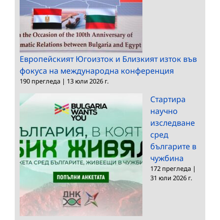
Европейският Югоизток и Близкият изток във
фокуса на международна конференция
190 прегледа
|
13 юли 2026 г.
Стартира
научно
изследване
сред
българите в
чужбина
172 прегледа
|
31 юли 2026 г.