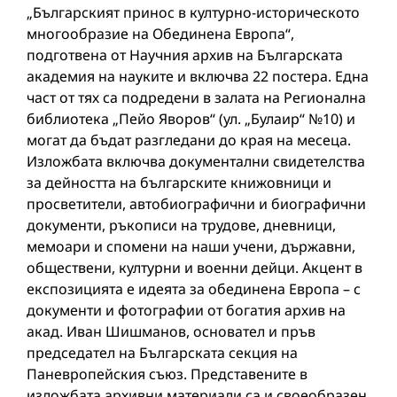
„Българският принос в културно-историческото
многообразие на Обединена Европа“,
подготвена от Научния архив на Българската
академия на науките и включва 22 постера. Една
част от тях са подредени в залата на Регионална
библиотека „Пейо Яворов“ (ул. „Булаир“ №10) и
могат да бъдат разгледани до края на месеца.
Изложбата включва документални свидетелства
за дейността на българските книжовници и
просветители, автобиографични и биографични
документи, ръкописи на трудове, дневници,
мемоари и спомени на наши учени, държавни,
обществени, културни и военни дейци. Акцент в
експозицията е идеята за обединена Европа – с
документи и фотографии от богатия архив на
акад. Иван Шишманов, основател и пръв
председател на Българската секция на
Паневропейския съюз. Представените в
изложбата архивни материали са и своеобразен