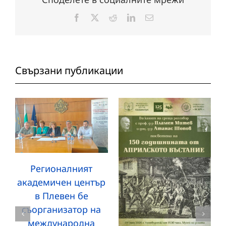
Facebook
X
Reddit
LinkedIn
Електронна
поща:
Свързани публикации
Регионалният
академичен център
в Плевен бе
съорганизатор на
международна