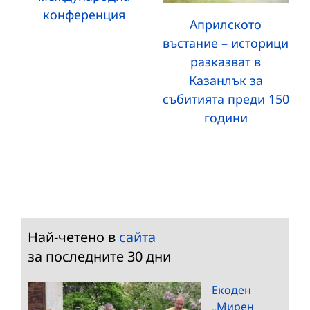
конференция
Априлското
въстание – историци
разказват в
Казанлък за
събитията преди 150
години
Най-четено в
сайта
за последните 30 дни
Екоден
„Мирен