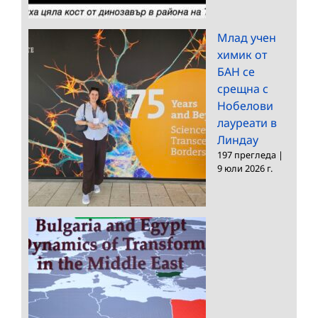
Млад учен
химик от
БАН се
срещна с
Нобелови
лауреати в
Линдау
197 прегледа
|
9 юли 2026 г.