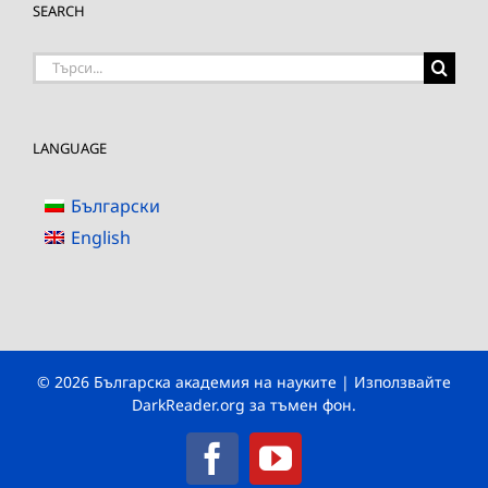
SEARCH
Търсене
на:
LANGUAGE
Български
English
© 2026 Българска академия на науките | Използвайте
DarkReader.org
за тъмен фон.
Facebook
YouTube