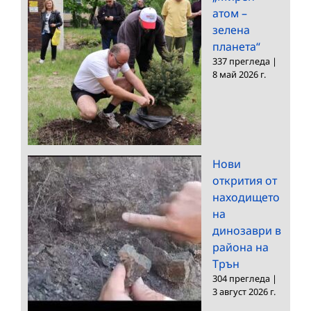
атом –
зелена
планета“
337 прегледа
|
8 май 2026 г.
Нови
открития от
находището
на
динозаври в
района на
Трън
304 прегледа
|
3 август 2026 г.