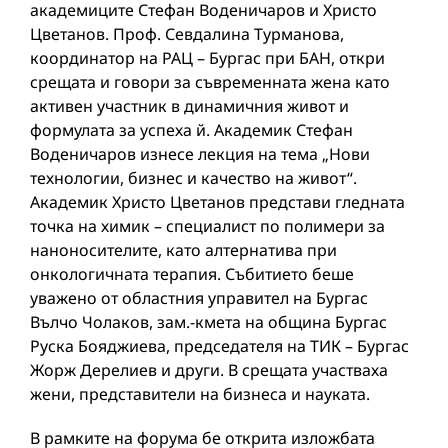
акадeмиците Стефан Воденичаров и Христо
Цветанов. Проф. Севдалина Турманова,
координатор на РАЦ – Бургас при БАН, откри
срещата и говори за съвременната жена като
активен участник в динамичния живот и
формулата за успеха й. Академик Стефан
Воденичаров изнесе лекция на тема „Нови
технологии, бизнес и качество на живот“.
Академик Христо Цветанов представи гледната
точка на химик – специалист по полимери за
наноносителите, като алтернатива при
онкологичната терапия. Събитието беше
уважено от областния управител на Бургас
Вълчо Чолаков, зам.-кмета на община Бургас
Руска Бояджиева, председателя на ТИК – Бургас
Жорж Дерелиев и други. В срещата участваха
жени, представители на бизнеса и науката.
В рамките на форума бе открита изложбата