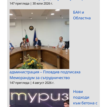
147 прегледа
|
30 юли 2026 г.
БАН и
Областна
администрация – Пловдив подписаха
Меморандум за сътрудничество
147 прегледа
|
4 август 2026 г.
Нови
подходи
към бетона с