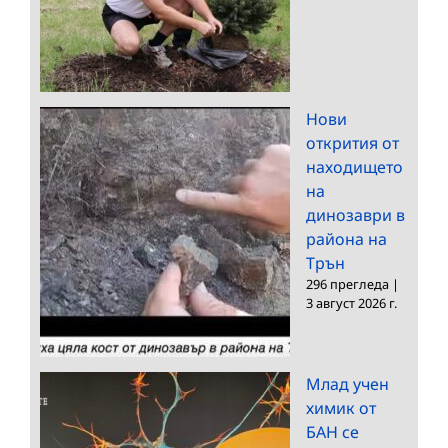
Нови
открития от
находището
на
динозаври в
района на
Трън
296 прегледа
|
3 август 2026 г.
Млад учен
химик от
БАН се