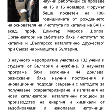
научни работници се проведе
на 15 и 16 ноември. Форумът
беше посветен на 100-
годишнината от рождението
на основателя на Института по катализ на БАН –
акад. проф. Димитър Марков Шопов.
Организатори на събитието бяха Институтът по
катализ и „Българско каталитично дружество“
при Съюза на химиците в България.
В научното мероприятие участваха 132 учени и
студенти от България и чужбина. В научната
програма бяха включени 44 доклада,
разисквани бяха научни постижения и
иновационни подходи свързани с методите за
получаване, охарактеризиране и изпитания на
нови катализатори; каталитични процеси за
производство на енергия и химикали от
възобновяеми и изкопаеми източници;