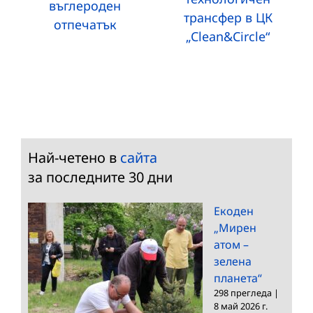
въглероден
трансфер в ЦК
отпечатък
„Clean&Circle“
Най-четено в
сайта
за последните 30 дни
Екоден
„Мирен
атом –
зелена
планета“
298 прегледа
|
8 май 2026 г.