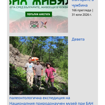
чужбина
166 прегледа
|
31 юли 2026 г.
Девета
палеонтологична експедиция на
Националния природонаучен музей при БАН