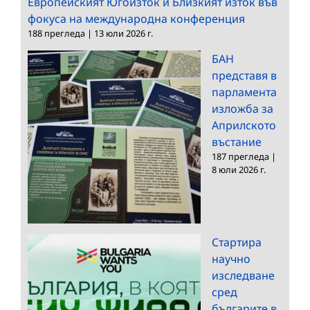
Европейският Югоизток и Близкият изток във
фокуса на международна конференция
188 прегледа
|
13 юли 2026 г.
БАН
представя в
парламента
изложба за
Априлското
въстание
187 прегледа
|
8 юли 2026 г.
Стартира
научно
изследване
сред
българите в