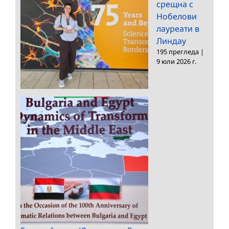
срещна с
Нобелови
лауреати в
Линдау
195 прегледа
|
9 юли 2026 г.