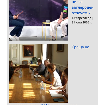
нисък
въглероден
отпечатък
139 прегледа
|
31 юли 2026 г.
Среща на