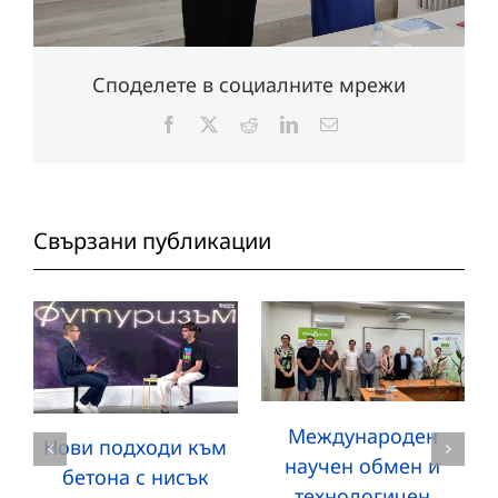
Споделете в социалните мрежи
Facebook
X
Reddit
LinkedIn
Електронна
поща:
Свързани публикации
Международен
Нови подходи към
научен обмен и
бетона с нисък
технологичен