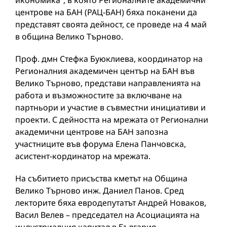
икономика“, в която Регионалните академични
центрове на БАН (РАЦ-БАН) бяха поканени да
представят своята дейност, се проведе на 4 май
в община Велико Търново.
Проф. дмн Стефка Буюклиева, координатор на
Регионалния академичен център на БАН във
Велико Търново, представи направленията на
работа и възможностите за включване на
партньори и участие в съвместни инициативи и
проекти. С дейността на мрежата от Регионални
академични центрове на БАН запозна
участниците във форума Елена Панчовска,
асистент-кординатор на мрежата.
На събитието присъства кметът на Община
Велико Търново инж. Даниел Панов. Сред
лекторите бяха евродепутатът Андрей Новаков,
Васил Велев – председател на Асоциацията на