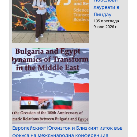
лауреати в
Линдау
195 прегледа
|
9 юли 2026 г.
Европейският Югоизток и Близкият изток във
фокуса на международна конференция