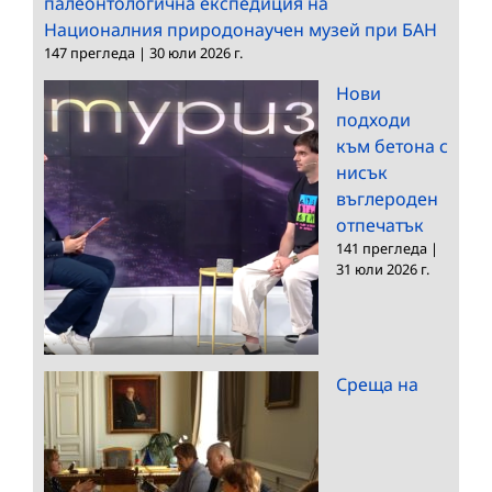
палеонтологична експедиция на
Националния природонаучен музей при БАН
147 прегледа
|
30 юли 2026 г.
Нови
подходи
към бетона с
нисък
въглероден
отпечатък
141 прегледа
|
31 юли 2026 г.
Среща на