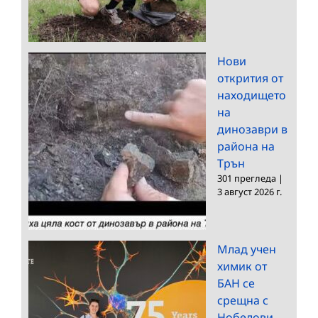
Нови
открития от
находището
на
динозаври в
района на
Трън
301 прегледа
|
3 август 2026 г.
Млад учен
химик от
БАН се
срещна с
Нобелови