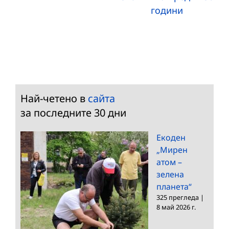
години
Най-четено в
сайта
за последните 30 дни
Екоден
„Мирен
атом –
зелена
планета“
325 прегледа
|
8 май 2026 г.