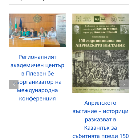
Регионалният
академичен център
в Плевен бе
съорганизатор на
международна
конференция
Априлското
въстание – историци
разказват в
Казанлък за
събитията преди 150