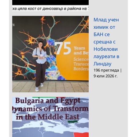
Млад учен
химик от
БАН се
срещна с
Нобелови
лауреати в
Линдау
196 прегледа
|
9 юли 2026 г.