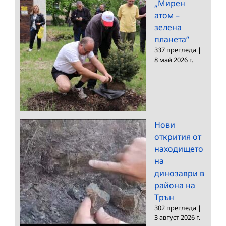
„Мирен
атом –
зелена
планета“
337 прегледа
|
8 май 2026 г.
Нови
открития от
находището
на
динозаври в
района на
Трън
302 прегледа
|
3 август 2026 г.