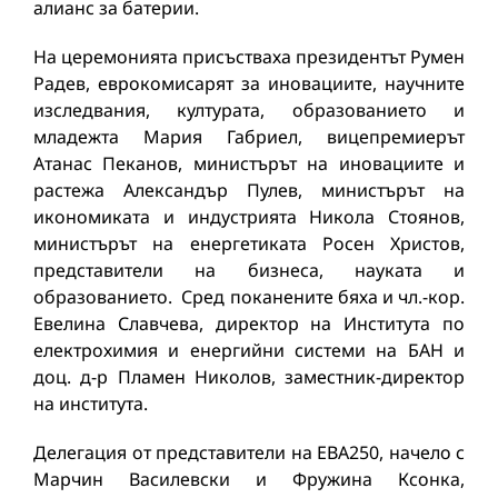
алианс за батерии.
На церемонията присъстваха президентът Румен
Радев, еврокомисарят за иновациите, научните
изследвания, културата, образованието и
младежта Мария Габриел, вицепремиерът
Атанас Пеканов, министърът на иновациите и
растежа Александър Пулев, министърът на
икономиката и индустрията Никола Стоянов,
министърът на енергетиката Росен Христов,
представители на бизнеса, науката и
образованието. Сред поканените бяха и чл.-кор.
Евелина Славчева, директор на Института по
електрохимия и енергийни системи на БАН и
доц. д-р Пламен Николов, заместник-директор
на института.
Делегация от представители на ЕВА250, начело с
Марчин Василевски и Фружина Ксонка,