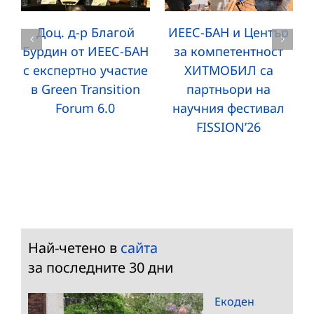
Доц. д-р Благой
ИЕЕС-БАН и Център
Бурдин от ИЕЕС-БАН
за компетентност
с експертно участие
ХИТМОБИЛ са
в Green Transition
партньори на
Forum 6.0
научния фестивал
FISSION’26
Най-четено в
сайта
за последните 30 дни
Екоден