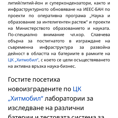
литий/литий-йон и суперкондензатори, както и
инфраструктурното обновяване на ИЕЕС-БАН по
проекти по оперативна програма „Наука и
образование за интелигентен растеж“ и проекти
на Министерството образованието и науката.
По-специално внимание чл.кор. Славчева
обърна за постигнатото в изграждане на
съвременна инфраструктура за развойна
дейност в областта на батериите в рамките на
ЦК „Хитмобил“
, с което се цели осъществяването
на активна връзка наука-бизнес.
Гостите посетиха
новоизградените по
ЦК
„Хитмобил“
лаборатории за
изследване на различни
батерии и тестовата система за