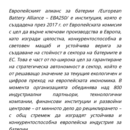
Европейският алианс за батерии
/European
Battery Alliance – ЕВА250/ е институция, която е
създадена през 2017 г. от Европейската комисия
с цел да върне ключови производства в Европа,
като изгради цялостна, конкурентоспособна в
световен мащаб и устойчива верига за
създаване на стойност в сектора на батериите в
ЕС. Това е част от по-широка цел за гарантиране
на стратегическа автономност в сектор, който е
от решаващо значение за текущия екологичен и
цифров преход на европейската икономика. В
момента организацията обединява над 800
индустриални партньори, технологични
компании, финансови институции и развойни
центрове – от минното дело до рециклирането –
с общ стремеж да изградят устойчива и
конкурентоспособна европейска индустрия за
батерии.