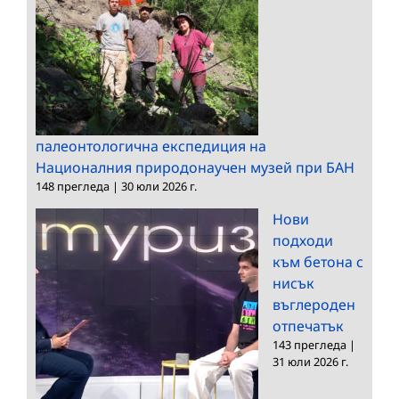
палеонтологична експедиция на
Националния природонаучен музей при БАН
148 прегледа
|
30 юли 2026 г.
Нови
подходи
към бетона с
нисък
въглероден
отпечатък
143 прегледа
|
31 юли 2026 г.