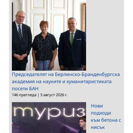
Председателят на Берлинско-Бранденбургска
академия на науките и хуманитаристиката
посети БАН
146 прегледа
|
5 август 2026 г.
Нови
подходи
към бетона с
нисък