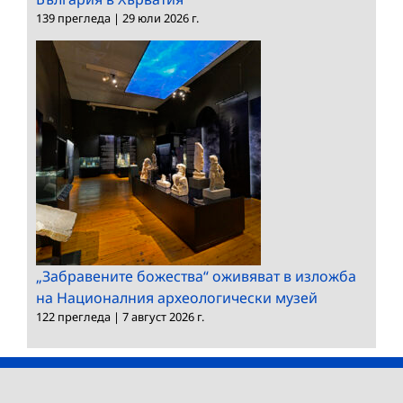
139 прегледа
|
29 юли 2026 г.
„Забравените божества“ оживяват в изложба
на Националния археологически музей
122 прегледа
|
7 август 2026 г.