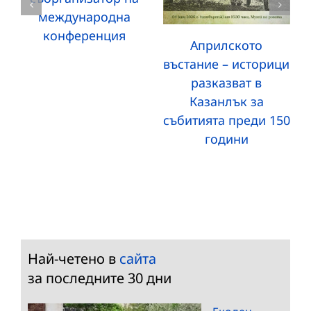
международна
конференция
Априлското
въстание – историци
разказват в
Казанлък за
събитията преди 150
години
Най-четено в
сайта
за последните 30 дни