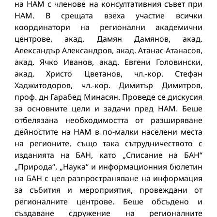
на НАМ с членове на консултативния съвет при
НАМ. В срещата взеха участие всички
координатори на регионални академични
центрове, акад. Дамян Дамянов, акад.
Александър Александров, акад. Атанас Атанасов,
акад. Ячко Иванов, акад. Евгени Головински,
акад. Христо Цветанов, чл.-кор. Стефан
Хаджитодоров, чл.-кор. Димитър Димитров,
проф. дн Гарабед Минасян. Проведе се дискусия
за основните цели и задачи пред НАМ. Беше
отбелязана необходимостта от разширяване
дейностите на НАМ в по-малки населени места
на регионите, също така сътрудничеството с
изданията на БАН, като „Списание на БАН“
„Природа“, „Наука“ и информационния бюлетин
на БАН с цел разпространяване на информация
за събития и мероприятия, провеждани от
регионалните центрове. Беше обсъдено и
създаване сдружение на регионалните