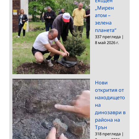
Екоден
„Мирен
атом –
зелена
планета“
337 прегледа
|
8 май 2026 г.
Нови
открития от
находището
на
динозаври в
района на
Трън
318 прегледа
|