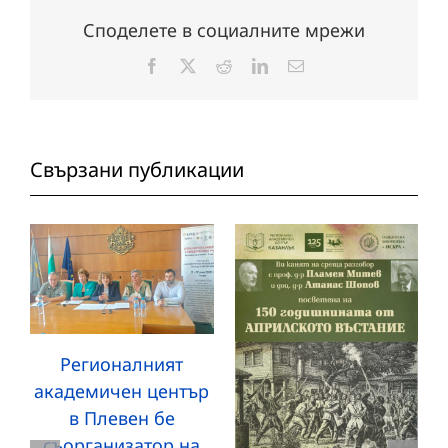
Споделете в социалните мрежи
Facebook
X
Reddit
LinkedIn
Електронна
поща:
Свързани публикации
Регионалният
академичен център
в Плевен бе
съорганизатор на