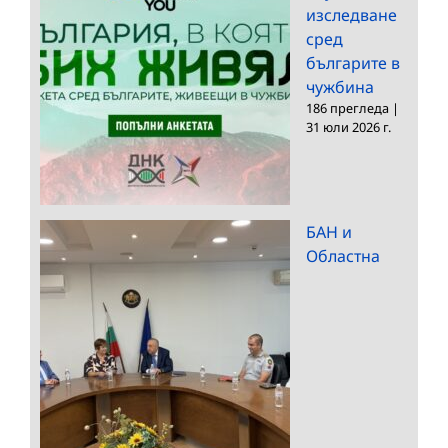
изследване
сред
българите в
чужбина
186 прегледа
|
31 юли 2026 г.
БАН и
Областна