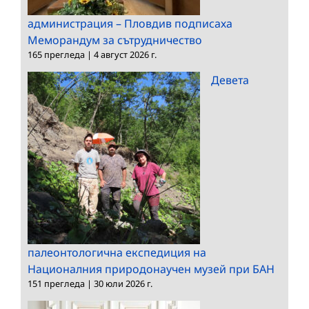
администрация – Пловдив подписаха
Меморандум за сътрудничество
165 прегледа
|
4 август 2026 г.
Девета
палеонтологична експедиция на
Националния природонаучен музей при БАН
151 прегледа
|
30 юли 2026 г.