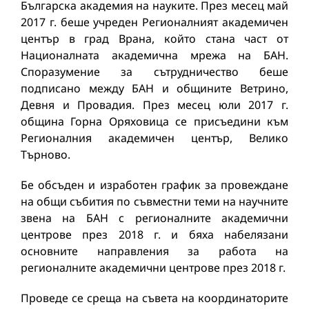
Българска академия на науките. През месец май
2017 г. беше учреден Регионалният академичен
център в град Врана, който стана част от
Националната академична мрежа на БАН.
Споразумение за сътрудничество беше
подписано между БАН и общините Ветрино,
Девня и Провадия. През месец юли 2017 г.
община Горна Оряховица се присъедини към
Регионалния академичен център, Велико
Търново.
Бе обсъден и изработен график за провеждане
на общи събития по съвместни теми на научните
звена на БАН с регионалните академични
центрове през 2018 г. и бяха набелязани
основните направления за работа на
регионалните академични центрове през 2018 г.
Проведе се среща на съвета на координаторите