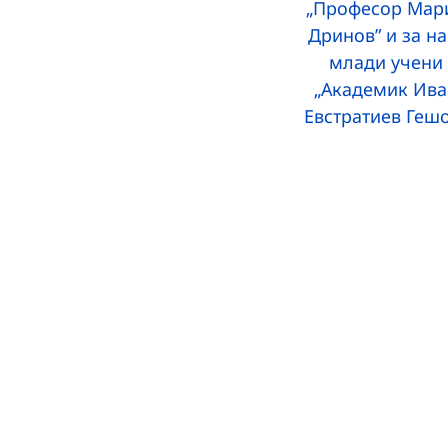
„Професор Мар
Дринов” и за на
млади учени
„Академик Ива
Евстратиев Геш