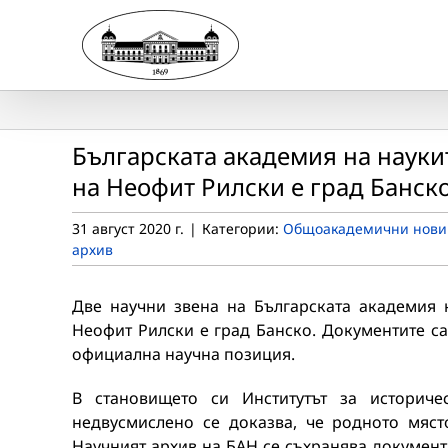
Skip
to
content
Българската академия на науки
на Неофит Рилски е град Банск
31 август 2020 г.
|
Категории:
Общоакадемични нови
архив
Две научни звена на Българската академия 
Неофит Рилски е град Банско. Документите са
официална научна позиция.
В становището си Институтът за историче
недвусмислено се доказва, че родното мяс
Научният архив на БАН се съхранява документ