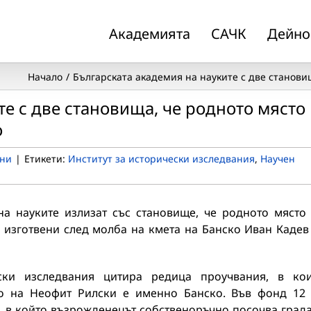
Академията
САЧК
Дейно
Начало
Българската академия на науките с две станови
те с две становища, че родното място
о
ни
|
Етикети:
Институт за исторически изследвания
,
Научен
на науките излизат със становище, че родното място
 изготвени след молба на кмета на Банско Иван Кадев
ски изследвания цитира редица проучвания, в ко
то на Неофит Рилски е именно Банско. Във фонд 12
, в който възрожденецът собственоръчно посочва града