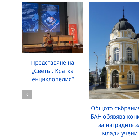
Представяне на
„Светът. Кратка
енциклопедия“
Общото събрание
БАН обявява кон
за наградите з
млади учени