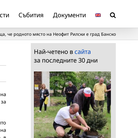
сти
Събития
Документи
ща, че родното място на Неофит Рилски е град Банско
Най-четено в
сайта
за последните 30 дни
 на
 за
ито
 на
, в