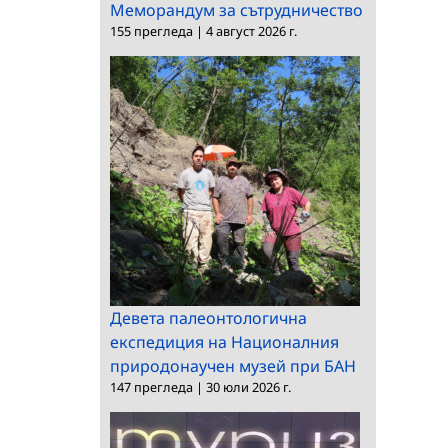
Меморандум за сътрудничество
155 прегледа
|
4 август 2026 г.
Девета палеонтологична
експедиция на Националния
природонаучен музей при БАН
147 прегледа
|
30 юли 2026 г.