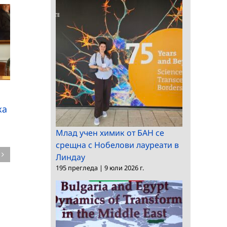
Делегация на БАН на
посещение във
Делегация от БАН
Виетнам
посети Монголската
ка
академия на науките
Млад учен химик от БАН се
в Улан Батор
срещна с Нобелови лауреати в
Линдау
195 прегледа
|
9 юли 2026 г.