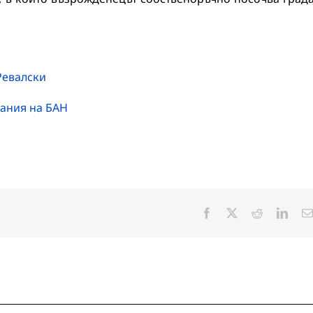
Ревалски
вания на БАН
Facebook
X
Reddit
Linke