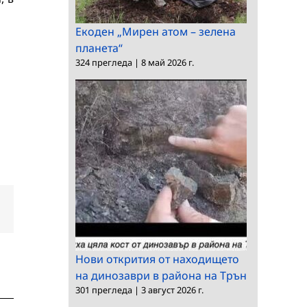
Екоден „Мирен атом – зелена
планета“
324 прегледа
|
8 май 2026 г.
dIn
Електронна
поща:
Нови открития от находището
на динозаври в района на Трън
301 прегледа
|
3 август 2026 г.