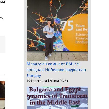
към
m.
dIn
Електронна
поща:
Млад учен химик от БАН се
срещна с Нобелови лауреати в
Линдау
194 прегледа
|
9 юли 2026 г.