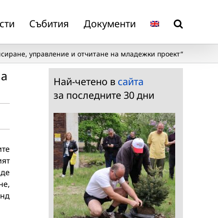
сти
Събития
Документи
сиране, управление и отчитане на младежки проект“
на
Най-четено в
сайта
за последните 30 дни
ите
ият
еде
не,
онд