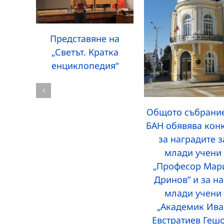
Представяне на
„Светът. Кратка
енциклопедия“
Общото събрание
БАН обявява кон
за наградите з
млади учени
„Професор Мар
Дринов” и за на
млади учени
„Академик Ива
Евстратиев Геш