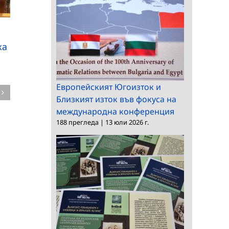
Делегация на БАН на
посещение във
Делегация от БАН
Виетнам
посети Монголската
ка
академия на науките
в Улан Батор
Европейският Югоизток и
Близкият изток във фокуса на
международна конференция
188 прегледа
|
13 юли 2026 г.