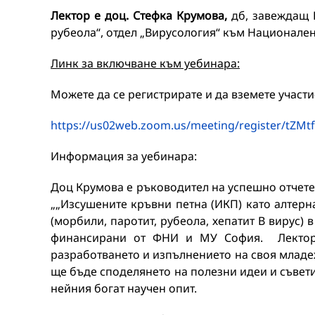
Лектор е доц. Стефка Крумова,
дб, завеждащ 
рубеола“, отдел „Вирусология“ към Национален
Линк за включване към уебинара:
Можете да се регистрирате и да вземете участ
https://us02web.zoom.us/meeting/register/t
Информация за уебинара:
Доц Крумова е ръководител на успешно отчет
„„Изсушените кръвни петна (ИКП) като алтерн
(морбили, паротит, рубеола, хепатит В вирус) в
финансирани от ФНИ и МУ София. Лекторъ
разработването и изпълнението на своя младе
ще бъде споделянето на полезни идеи и съвети
нейния богат научен опит.