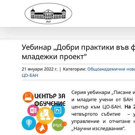
Skip
to
content
Уебинар „Добри практики във ф
младежки проект“
21 януари 2022 г.
|
Категории:
Общоакадемични нов
ЦО-БАН
Серия уебинари „Писане и
и младите учени от БАН
център към ЦО-БАН.
На 2
четвъртото събитие – 
управление и отчитане 
„Научни изследвания“.