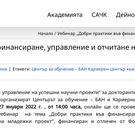
Академията
САЧК
Дейно
Начало
Уебинар „Добри практики във финан
инансиране, управление и отчитане 
ини
|
Етикети:
Център за обучение – БАН Кариерен център към
 управление на успешни научни проекти“ за докторант
 организират Центърът за обучение – БАН и Кариерн
7 януари 2022 г. , от 14:00 часа,
онлайн ще се пров
уебинар на тема „Добри практики във финансира
на младежки проект“, финансиран и отличен от Ф