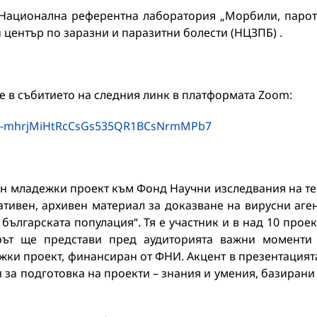
Национална референтна лаборатория „Морбили, парот
 център по заразни и паразитни болести (НЦЗПБ) .
ие в събитието на следния линк в платформата Zoom:
ZMtf-mhrjMiHtRcCsGs535QR1BCsNrmMPb7
ен младежки проект към Фонд Научни изследвания на т
ативен, архивен материал за доказване на вирусни аге
 българската популация“. Тя е участник и в над 10 проек
т ще представи пред аудиторията важни моменти
жки проект, финансиран от ФНИ. Акцент в презентацият
 за подготовка на проекти – знания и умения, базирани