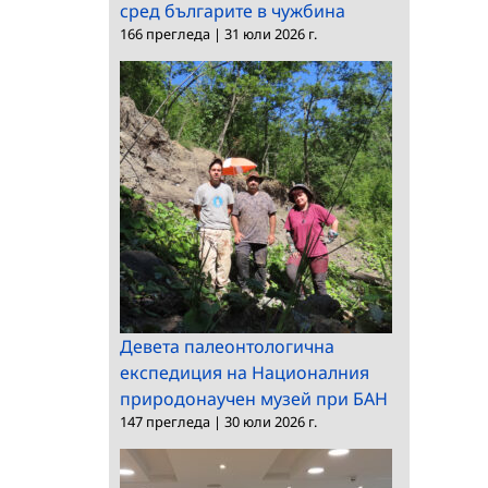
сред българите в чужбина
166 прегледа
|
31 юли 2026 г.
Девета палеонтологична
експедиция на Националния
природонаучен музей при БАН
147 прегледа
|
30 юли 2026 г.