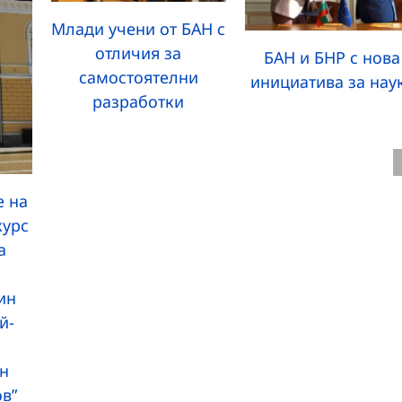
Млади учени от БАН с
отличия за
БАН и БНР с нова
самостоятелни
инициатива за нау
разработки
 на
курс
а
ин
й-
н
ов”