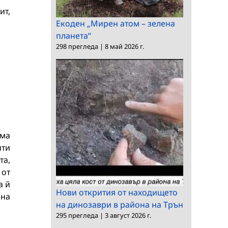
ит,
Екоден „Мирен атом – зелена
планета“
298 прегледа
|
8 май 2026 г.
ема
нти
та,
 от
а й
Нови открития от находището
 на
на динозаври в района на Трън
295 прегледа
|
3 август 2026 г.