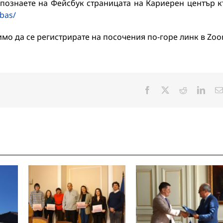
познаете на Фейсбук страницата на Кариерен център 
bas/
имо да се регистрирате на посочения по-горе линк в Zoo
Facebook
X
Reddit
Linke