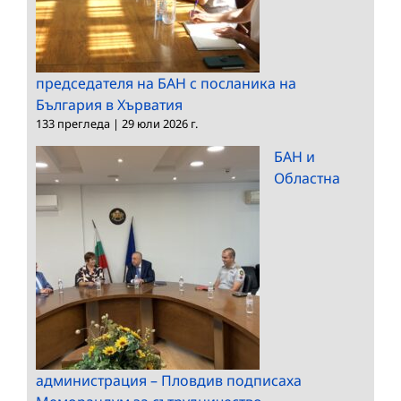
председателя на БАН с посланика на
България в Хърватия
133 прегледа
|
29 юли 2026 г.
БАН и
Областна
администрация – Пловдив подписаха