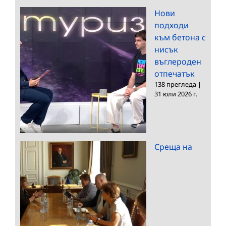
Нови
подходи
към бетона с
нисък
въглероден
отпечатък
138 прегледа
|
31 юли 2026 г.
Среща на