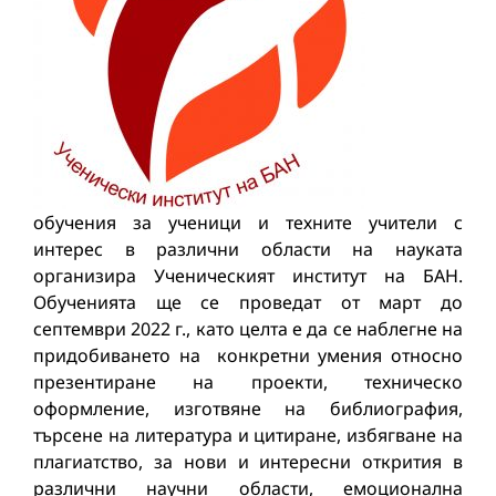
обучения за ученици и техните учители с
интерес в различни области на науката
организира Ученическият институт на БАН.
Обученията ще се проведат от март до
септември 2022 г., като целта е да се наблегне на
придобиването на конкретни умения относно
презентиране на проекти, техническо
оформление, изготвяне на библиография,
търсене на литература и цитиране, избягване на
плагиатство, за нови и интересни открития в
различни научни области, емоционална