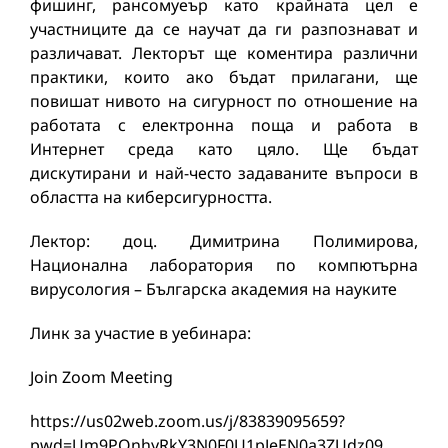
фишинг, рансомуеър като крайната цел е
участниците да се научат да ги разпознават и
различават. Лекторът ще коментира различни
практики, които ако бъдат прилагани, ще
повишат нивото на сигурност по отношение на
работата с електронна поща и работа в
Интернет среда като цяло. Ще бъдат
дискутирани и най-често задаваните въпроси в
областта на киберсигурността.
Лектор: доц. Димитрина Полимирова,
Национална лаборатория по компютърна
вирусология – Българска академия на науките
Линк за участие в уебинара:
Join Zoom Meeting
https://us02web.zoom.us/j/83839095659?
pwd=Um9PQnhyRkY3N0F0U1pJeEN0a3ZUdz09