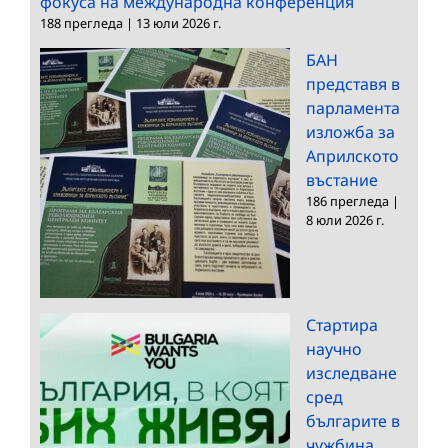
фокуса на международна конференция
188 прегледа
|
13 юли 2026 г.
БАН
представя в
парламента
изложба за
Априлското
въстание
186 прегледа
|
8 юли 2026 г.
Стартира
научно
изследване
сред
българите в
чужбина