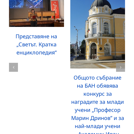
Представяне на
„Светът. Кратка
енциклопедия“
Общото събрание
на БАН обявява
конкурс за
наградите за млади
учени „Професор
Марин Дринов” и за
най-млади учени
„Академик Иван