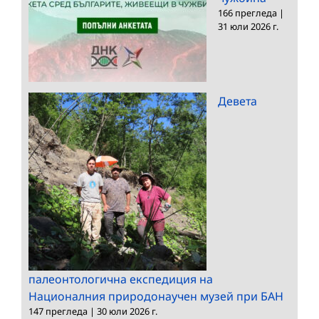
166 прегледа
|
31 юли 2026 г.
Девета
палеонтологична експедиция на
Националния природонаучен музей при БАН
147 прегледа
|
30 юли 2026 г.