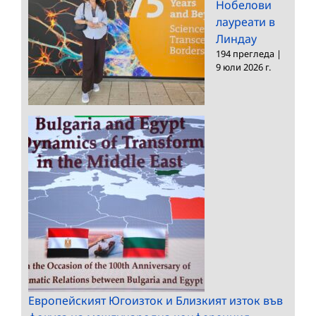
Нобелови
лауреати в
Линдау
194 прегледа
|
9 юли 2026 г.
Европейският Югоизток и Близкият изток във