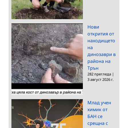
Нови
открития от
находището
на
динозаври в
района на
Трън
282 прегледа
|
3 август 2026 г.
Млад учен
химик от
БАН се
срещна с