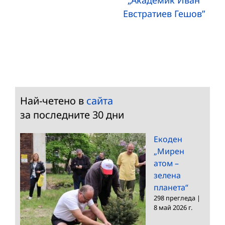
Евстратиев Гешов”
Най-четено в
сайта
за последните 30 дни
Екоден
„Мирен
атом –
зелена
планета“
298 прегледа
|
8 май 2026 г.