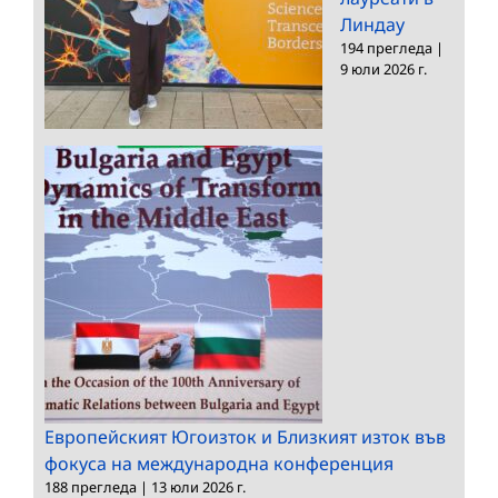
Линдау
194 прегледа
|
9 юли 2026 г.
Европейският Югоизток и Близкият изток във
фокуса на международна конференция
188 прегледа
|
13 юли 2026 г.