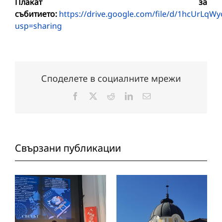
Плакат за
събитието:
https://drive.google.com/file/d/1hcUrL
usp=sharing
Споделете в социалните мрежи
Facebook
X
Reddit
LinkedIn
Електронна
поща:
Свързани публикации