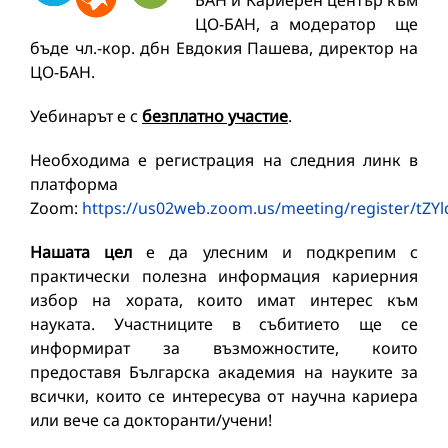
БАН и Кариерен център към
ЦО-БАН, а модератор ще
бъде чл.-кор. дбн Евдокия Пашева, директор на
ЦО-БАН.
Уебинарът е с
безплатно участие
.
Необходима е регистрация на следния линк в
платформа
Zoom:
https://us02web.zoom.us/meeting/register/t
Нашата цел
е да улесним и подкрепим с
практически полезна информация кариерния
избор на хората, които имат интерес към
науката. Участниците в събитието ще се
информират за възможностите, които
предоставя Българска академия на науките за
всички, които се интересува от научна кариера
или вече са докторанти/учени!