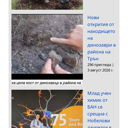
Нови
открития от
находището
на
динозаври в
района на
Трън
296 прегледа
|
3 август 2026 г.
Млад учен
химик от
БАН се
срещна с
Нобелови
лауреати в