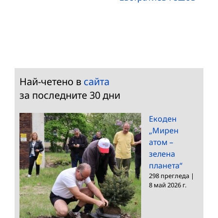
Най-четено в
сайта
за последните 30 дни
Екоден
„Мирен
атом –
зелена
планета“
298 прегледа
|
8 май 2026 г.