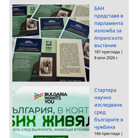
БАН
представя в
парламента
изложба за
Априлското
въстание
187 прегледа
|
8 юли 2026 г.
Стартира
научно
изследване
сред
българите в
чужбина
166 прегледа
|