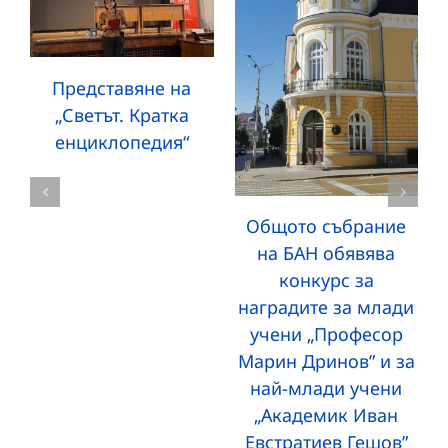
Представяне на
„Светът. Кратка
енциклопедия“
Общото събрание
на БАН обявява
конкурс за
наградите за млади
учени „Професор
Марин Дринов” и за
най-млади учени
„Академик Иван
Евстратиев Гешов”