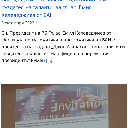
създател на таланти“ за гл. ас. Емил
Келеведжиев от БАН
5 октомври 2022 г.
Сн. Президент на РБ Гл. ас. Емил Келеведжиев от
Института по математика и информатика на БАН е
носител на наградата „Джон Атанасов – вдъхновител и
създател на таланти“. На официална церемония
президентът Румен
[...]