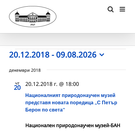
Skip
to
content
Събития
20.12.2018
 - 
09.08.2026
Select
date.
декември 2018
чт
20.12.2018 г. @ 18:00
20
Националният природонаучен музей
представя новата поредица „С Петър
Берон по света“
Национален природонаучен музей-БАН