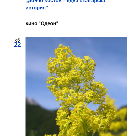
„Дончо Костов – една българска
история“
кино "Одеон"
сб
22