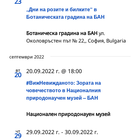
23
„Дни на розите и билките“ в
Ботаническата градина на БАН
Ботаническа градина на БАН
ул.
Околовръстен път № 22,, София, Bulgaria
септември 2022
вт
20.09.2022 г. @ 18:00
20
#ВижНевижданото: Зората на
човечеството в Националния
природонаучен музей – БАН
Национален природонауен музей
чт
29.09.2022 г.
-
30.09.2022 г.
29