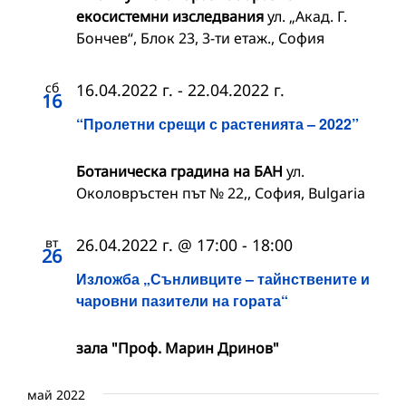
екосистемни изследвания
ул. „Акад. Г.
Бончев“, Блок 23, 3-ти етаж., София
сб
16.04.2022 г.
-
22.04.2022 г.
16
“Пролетни срещи с растенията – 2022”
Ботаническа градина на БАН
ул.
Околовръстен път № 22,, София, Bulgaria
вт
26.04.2022 г. @ 17:00
-
18:00
26
Изложба „Сънливците – тайнствените и
чаровни пазители на гората“
зала "Проф. Марин Дринов"
май 2022