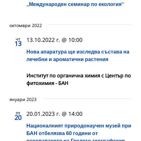
„Международен семинар по екология“
октомври 2022
чт
13.10.2022 г. @ 10:00
13
Нова апаратура ще изследва състава на
лечебни и ароматични растения
Институт по органична химия с Център по
фитохимия - БАН
януари 2023
пт
20.01.2023 г. @ 14:00
20
Националният природонаучен музей при
БАН отбелязва 60 години от
основаването на Геолого-географския