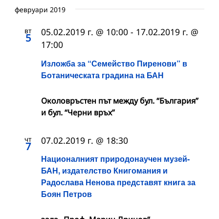
февруари 2019
вт
05.02.2019 г. @ 10:00
-
17.02.2019 г. @
5
17:00
Изложба за “Семейство Пиренови” в
Ботаническата градина на БАН
Околовръстен път между бул. “България”
и бул. “Черни връх”
чт
07.02.2019 г. @ 18:30
7
Националният природонаучен музей-
БАН, издателство Книгомания и
Радослава Ненова представят книга за
Боян Петров