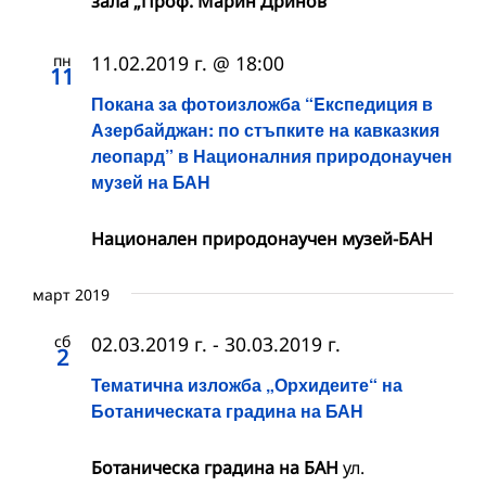
зала „Проф. Марин Дринов“
пн
11.02.2019 г. @ 18:00
11
Покана за фотоизложба “Eкспедиция в
Азербайджан: по стъпките на кавказкия
леопард” в Националния природонаучен
музей на БАН
Национален природонаучен музей-БАН
март 2019
сб
02.03.2019 г.
-
30.03.2019 г.
2
Тематична изложба „Орхидеите“ на
Ботаническата градина на БАН
Ботаническа градина на БАН
ул.