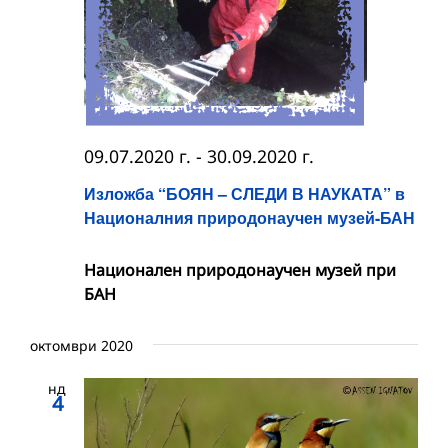
09.07.2020 г.
-
30.09.2020 г.
Изложба “БОЯН – СЛЕДИ В НАУКАТА” в
Националния природонаучен музей-БАН
Националeн природонаучен музей при
БАН
октомври 2020
нд
4