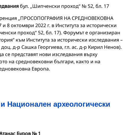
ледвания
бул. „Шипченски проход“ № 52, бл. 17
еренция „ПРОСОПОГРАФИЯ НА СРЕДНОВЕКОВНА
 и 8 октомври 2022 г. в Института за исторически
ченски проход“ 52, бл. 17). Форумът е организиран
ория“ към Института за исторически изследвания –
 доц. д-р Сашка Георгиева, гл. ас. д-р Кирил Ненов).
да се представят нови изследвания върху
ото на средновековни българи, както и на
редновековна Европа.
ни Национален археологически
Атанас Буров № 1