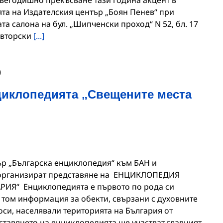
та на Издателския център „Боян Пенев“ при
ата салона на бул. „Шипченски проход“ N 52, бл. 17
авторски
[...]
0
циклопедията „Свещените места
 „Българска енциклопедия“ към БАН и
организират представяне на ЕНЦИКЛОПЕДИЯ
ИЯ“ Енциклопедията е първото по рода си
 том информация за обекти, свързани с духовните
си, населявали територията на България от
ставянето на енциклопедията ще участват главният