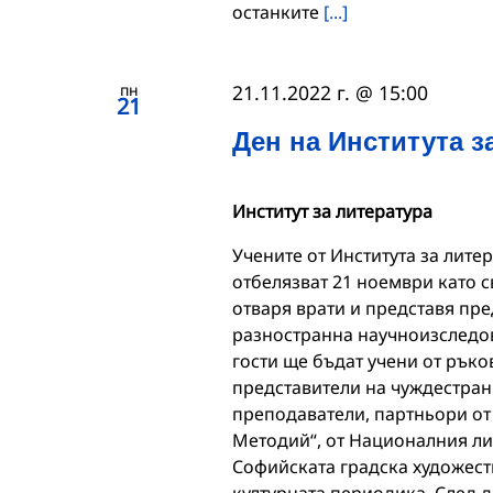
останките
[...]
пн
21.11.2022 г. @ 15:00
21
Ден на Института з
Институт за литература
Учените от Института за лите
отбелязват 21 ноември като с
отваря врати и представя пре
разностранна научноизследов
гости ще бъдат учени от ръко
представители на чуждестран
преподаватели, партньори от 
Методий“, от Националния лит
Софийската градска художеств
културната периодика. След 