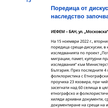
15
Поредица от дискус
наследство започв
ИЕФЕМ – БАН, ул. „Московска“ 
На 15 ноември 2022 г., вторни
поредица срещи-дискусии, в 
изследванията по проект „Пот
миграции, памет, културни п
изследвания“ към Министерст
България. През последните 4 
фолклористика с Етнографски
проучиха 23 язовира, при чий
засегнати над 60 селища в ц
етнографско и фолклористичн
хиляди архивни документи, с
документиране на срещи на 