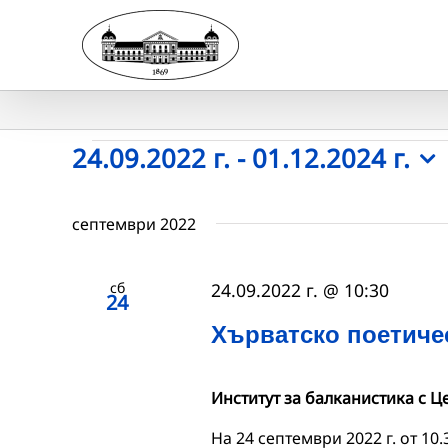
Skip
to
content
Събития
24.09.2022 г.
 - 
01.12.2024 г.
Select
date.
септември 2022
сб
24.09.2022 г. @ 10:30
24
Хърватско поетиче
Институт за балканистика с Ц
На 24 септември 2022 г. от 10