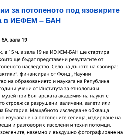
ии за потопеното под язовирите
а в ИЕФЕМ – БАН
6А, зала 19
к, в 15 ч. в зала 19 на ИЕФЕМ-БАН ще стартира
които ще бъдат представени резултатите от
опеното наследство. Село на дъното на язовира:
рактики“, финансиран от Фонд „Научни
во на образованието и науката на Република
години учени от Института за етнология и
 музей при Българската академия на науките
то строеж са разрушени, заличени, залети или
яла България. Мащабното изследване обхваща
о изучаване на потопените селища, издирване на
рещи и разговори с изселени и техни потомци,
изселените, наземно и въздушно фотографиране на