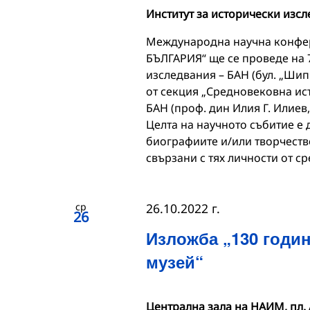
Институт за исторически изс
Международна научна конф
БЪЛГАРИЯ“ ще се проведе на 7
изследвания – БАН (бул. „Шип
от секция „Средновековна ист
БАН (проф. дин Илия Г. Илиев,
Целта на научното събитие е 
биографиите и/или творчеств
свързани с тях личности от с
ср
26.10.2022 г.
26
Изложба „130 годи
музей“
Централна зала на НАИМ, пл. 