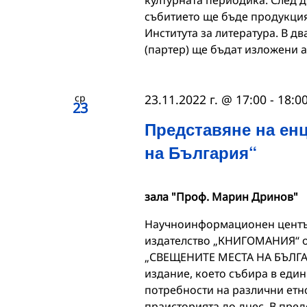
събитието ще бъде продукция
Института за литература. В дв
(партер) ще бъдат изложени 
ср
23.11.2022 г. @ 17:00
-
18:0
23
Представяне на ен
на България“
зала "Проф. Марин Дринов"
Научноинформационен център
издателство „КНИГОМАНИЯ“ 
„СВЕЩЕНИТЕ МЕСТА НА БЪЛГАР
издание, което събира в един
потребности на различни етно
праисторията до днес. В пред