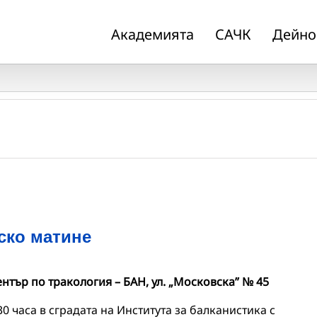
Академията
САЧК
Дейно
ско матине
ентър по тракология – БАН, ул. „Московска” № 45
.30 часа в сградата на Института за балканистика с