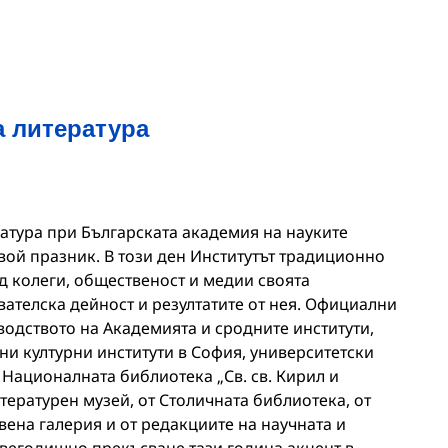
а литература
ратура при Българската академия на науките
вой празник. В този ден Институтът традиционно
д колеги, общественост и медии своята
ателска дейност и резултатите от нея. Официални
водството на Академията и сродните институти,
ни културни институти в София, университетски
Националната библиотека „Св. св. Кирил и
ературен музей, от Столичната библиотека, от
ена галерия и от редакциите на научната и
двегодишно прекъсване тази година акцент в