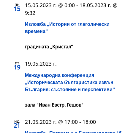
пн
15.05.2023 г. @ 0:00
-
18.05.2023 г. @
15
9:32
Изложба „Истории от глаголически
времена“
градината „Кристал“
пт
19.05.2023 г.
19
Международна конференция
„Историческата българистика извън
България: състояние и перспективи“
зала "Иван Евстр. Гешов"
нд
21.05.2023 г. @ 17:00
-
18:00
21
Изложба „Погромът в Босилеградско 15-