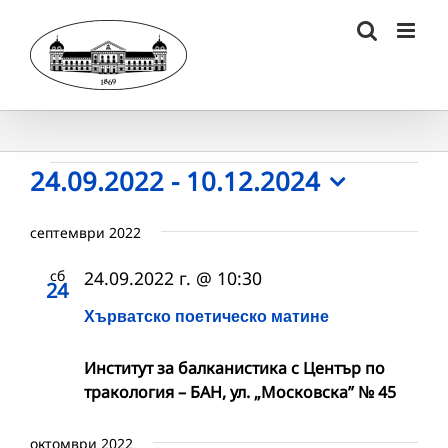
Skip
to
content
Събития
24.09.2022
 - 
10.12.2024
Select
date.
септември 2022
сб
24.09.2022 г. @ 10:30
24
Хърватско поетическо матине
Институт за балканистика с Център по
тракология – БАН, ул. „Московска” № 45
октомври 2022