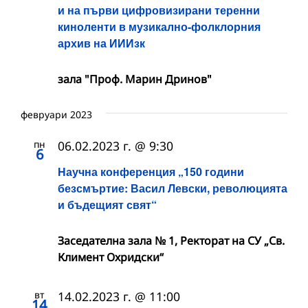
и на първи цифровизирани теренни
киноленти в музикално-фолклорния
архив на ИИИзк
зала "Проф. Марин Дринов"
февруари 2023
пн
06.02.2023 г. @ 9:30
6
Научна конференция „150 години
безсмъртие: Васил Левски, революцията
и бъдещият свят“
Заседателна зала № 1, Ректорат на СУ „Св.
Климент Охридски“
вт
14.02.2023 г. @ 11:00
14