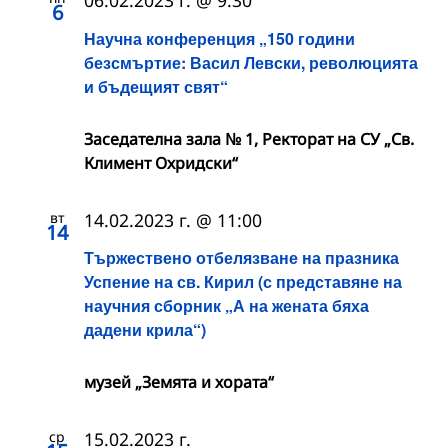
06.02.2023 г. @ 9:30
6
Научна конференция „150 години
безсмъртие: Васил Левски, революцията
и бъдещият свят“
Заседателна зала № 1, Ректорат на СУ „Св.
Климент Охридски“
вт
14.02.2023 г. @ 11:00
14
Тържествено отбелязване на празника
Успение на св. Кирил (с представяне на
научния сборник „А на жената бяха
дадени крила“)
музей „Земята и хората“
ср
15.02.2023 г.