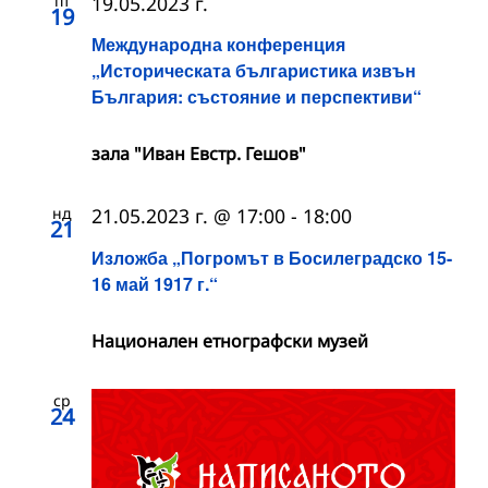
пт
19.05.2023 г.
19
Международна конференция
„Историческата българистика извън
България: състояние и перспективи“
зала "Иван Евстр. Гешов"
нд
21.05.2023 г. @ 17:00
-
18:00
21
Изложба „Погромът в Босилеградско 15-
16 май 1917 г.“
Национален етнографски музей
ср
24