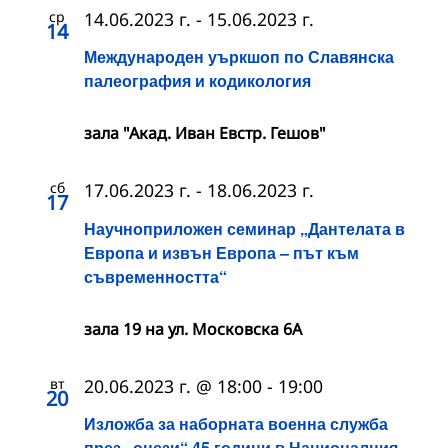
ср
14.06.2023 г.
-
15.06.2023 г.
14
Международен уъркшоп по Славянска
палеография и кодикология
зала "Акад. Иван Евстр. Гешов"
сб
17.06.2023 г.
-
18.06.2023 г.
17
Научноприложен семинар „Дантелата в
Европа и извън Европа – път към
съвременността“
зала 19 на ул. Московска 6А
вт
20.06.2023 г. @ 18:00
-
19:00
20
Изложба за наборната военна служба
през „онези“ 45 години в Националния