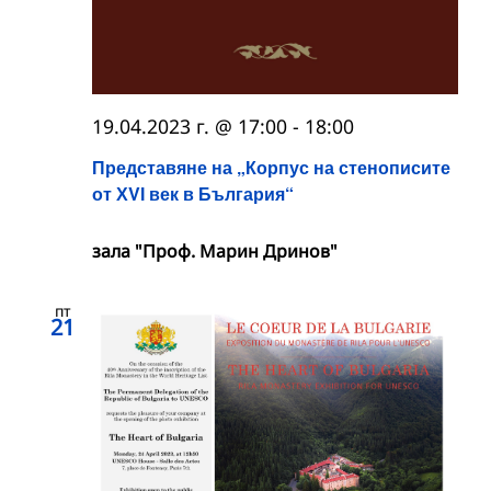
19.04.2023 г. @ 17:00
-
18:00
Представяне на „Корпус на стенописите
от ХVІ век в България“
зала "Проф. Марин Дринов"
пт
21