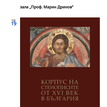
зала „Проф. Марин Дринов“
ср
19