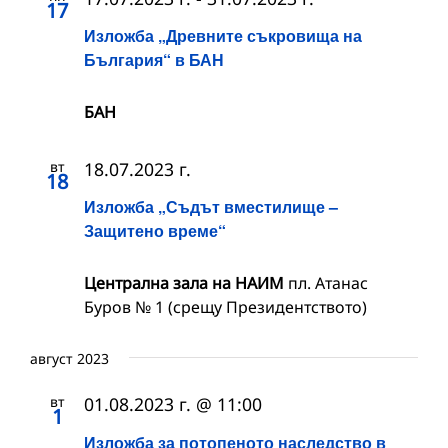
17
Изложба „Древните съкровища на
България“ в БАН
БАН
вт
18.07.2023 г.
18
Изложба „Съдът вместилище –
Защитено време“
Централна зала на НАИМ
пл. Атанас
Буров № 1 (срещу Президентството)
август 2023
вт
01.08.2023 г. @ 11:00
1
Изложба за потопеното наследство в