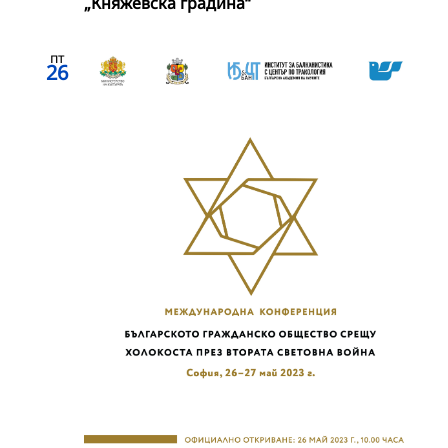
„Княжевска градина“
пт
26