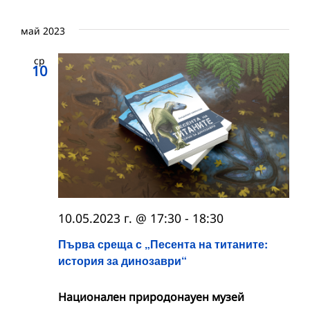
май 2023
ср
10
10.05.2023 г. @ 17:30
-
18:30
Първа среща с „Песента на титаните:
история за динозаври“
Национален природонауен музей