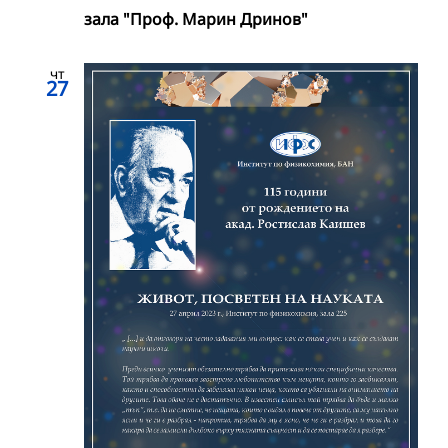
зала "Проф. Марин Дринов"
чт
27