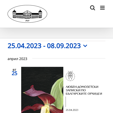
Skip
to
content
Събития
25.04.2023
 - 
08.09.2023
Select
date.
април 2023
вт
25