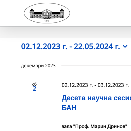
Skip
to
content
Събития
02.12.2023 г.
 - 
22.05.2024 г.
Select
date.
декември 2023
сб
02.12.2023 г.
-
03.12.2023 г.
2
Десета научна сеси
БАН
зала "Проф. Марин Дринов"