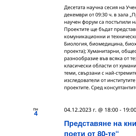
Десетата научна сесия на Уче
декември от 09:30 ч. в зала 
научен форум са постъпили на
Проектите ще бъдат представ
комуникационни и технически 
Биология, биомедицина, биох
проекта); Хуманитарни, общес
разнообразие във всяка от те
класически области от хуман
теми, свързани с най-стремит
изследователи от институтите
проектите. Сред консултанти
пн
04.12.2023 г. @ 18:00
-
19:0
4
Представяне на кни
поети от 80-те“