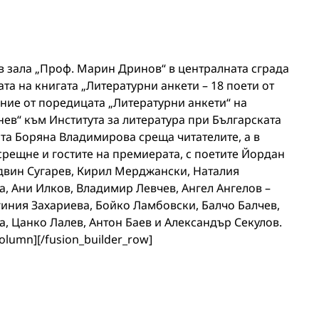
. в зала „Проф. Марин Дринов“ в централната сграда
та на книгата „Литературни анкети – 18 поети от
дание от поредицата „Литературни анкети“ на
ев“ към Института за литература при Българската
ата Боряна Владимирова среща читателите, а в
срещне и гостите на премиерата, с поетите Йордан
Едвин Сугарев, Кирил Мерджански, Наталия
, Ани Илков, Владимир Левчев, Ангел Ангелов –
иния Захариева, Бойко Ламбовски, Балчо Балчев,
, Цанко Лалев, Антон Баев и Александър Секулов.
column][/fusion_builder_row]