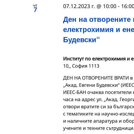
чт
07.12.2023 г. @ 10:00
-
16:0
7
Ден на отворените 
електрохимия и ене
Будевски“
Институт по електрохимия и 
10,, София 1113
ДЕН НА ОТВОРЕНИТЕ ВРАТИ в 
„Акад. Евгени Будевски“ (ИЕ
ИЕЕС-БАН очаква посетители на
часа на адрес ул. „Акад. Гео
отвори вратите си за българс
с тематиките на научно-изсле
и наличните апаратура и обор
учените и техните сътрудници