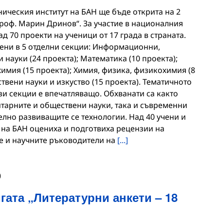
ническия институт на БАН ще бъде открита на 2
„Проф. Марин Дринов“. За участие в националния
д 70 проекти на ученици от 17 града в страната.
ени в 5 отделни секции: Информационни,
науки (24 проекта); Математика (10 проекта);
имия (15 проекта); Химия, физика, физикохимия (8
твени науки и изкуство (15 проекта). Тематичното
зи секции е впечатляващо. Обхванати са както
итарните и обществени науки, така и съвременни
елно развиващите се технологии. Над 40 учени и
 на БАН оцениха и подготвиха рецензии на
те и научните ръководители на
[...]
0
гата „Литературни анкети – 18