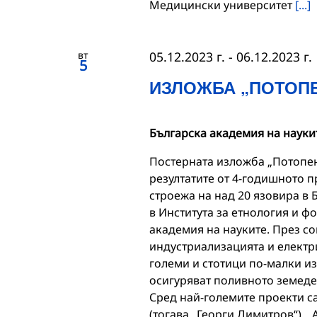
Медицински университет
[...]
вт
05.12.2023 г.
-
06.12.2023 г.
5
ИЗЛОЖБА „ПОТОП
Българска академия на науки
Постерната изложба „Потопен
резултатите от 4-годишното п
строежа на над 20 язовира в 
в Института за етнология и ф
академия на науките. През с
индустриализацията и електр
големи и стотици по-малки из
осигуряват поливното земед
Сред най-големите проекти са
(тогава „Георги Димитров“), 