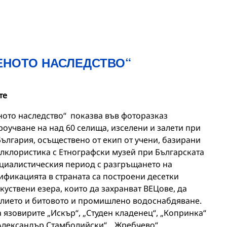
ЕНОТО НАСЛЕДСТВО“
те
ото наследство“ показва във фоторазказ
роучване на над 60 селища, изселени и залети при
България, осъществено от екип от учени, базирани
олклористика с Етнографски музей при Българската
оциалистическия период с разгръщането на
ификацията в страната са построени десетки
куствени езера, които да захранват ВЕЦове, да
елието и битовото и промишлено водоснабдяване.
 язовирите „Искър“, „Студен кладенец“, „Копринка“
„Александър Стамболийски“, „Жребчево“,