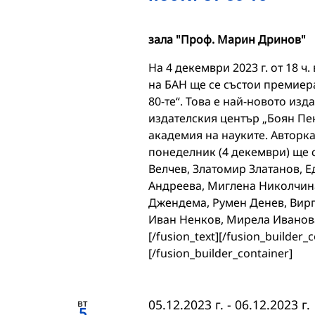
зала "Проф. Марин Дринов"
На 4 декември 2023 г. от 18 ч
на БАН ще се състои премиера
80-те“. Това е най-новото из
издателския център „Боян Пен
академия на науките. Авторк
понеделник (4 декември) ще 
Велчев, Златомир Златанов, 
Андреева, Миглена Николчина
Джендема, Румен Денев, Вирг
Иван Ненков, Мирела Иванова
[/fusion_text][/fusion_builder_
[/fusion_builder_container]
вт
05.12.2023 г.
-
06.12.2023 г.
5