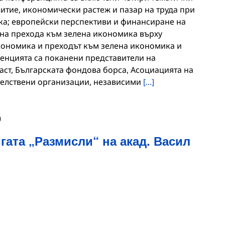
итие, икономически растеж и пазар на труда при
ка; европейски перспективи и финансиране на
 на прехода към зелена икономика върху
кономика и преходът към зелена икономика и
ренцията са поканени представители на
аст, Българската фондова борса, Асоциацията на
телствени организации, независими
[...]
0
гата „Размисли“ на акад. Васил