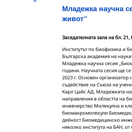
Младежка научна с
живот“
Заседателната зала на бл. 21
Институтът по биофизика и 
Българска академия на науки
Младежка научна сесия „Биом
години. Научната сесия ще се
2023 г. Основен организатор
съдействие на Съюза на учен
Карл Цайс АД. Младежката на
направления в областта на б
инженерство Молекулна и кл
биомакромолекули Биомедици
дейност Биомедицинско инже
няколко института на БАН, от