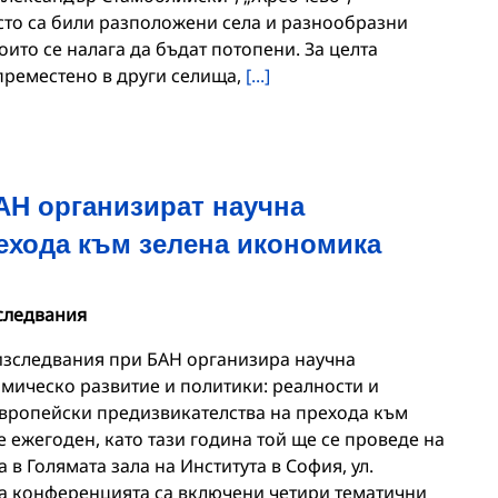
ясто са били разположени села и разнообразни
ито се налага да бъдат потопени. За целта
преместено в други селища,
[...]
АН организират научна
ехода към зелена икономика
следвания
изследвания при БАН организира научна
мическо развитие и политики: реалности и
вропейски предизвикателства на прехода към
 ежегоден, като тази година той ще се проведе на
са в Голямата зала на Института в София, ул.
на конференцията са включени четири тематични