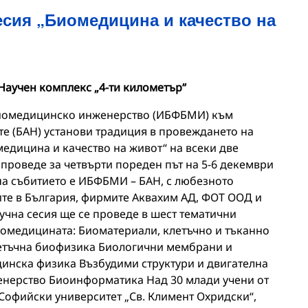
есия „Биомедицина и качество на
, Научен комплекс „4-ти километър“
биомедицинско инженерство (ИБФБМИ) към
те (БАН) установи традиция в провеждането на
едицина и качество на живот“ на всеки две
 проведе за четвърти пореден път на 5-6 декември
 на събитието е ИБФБМИ – БАН, с любезното
ите в България, фирмите Аквахим АД, ФОТ ООД и
учна сесия ще се проведе в шест тематични
иомедицината: Биоматериали, клетъчно и тъканно
етъчна биофизика Биологични мембрани и
нска физика Възбудими структури и двигателна
нерство Биоинформатика Над 30 млади учени от
 Софийски университет „Св. Климент Охридски“,