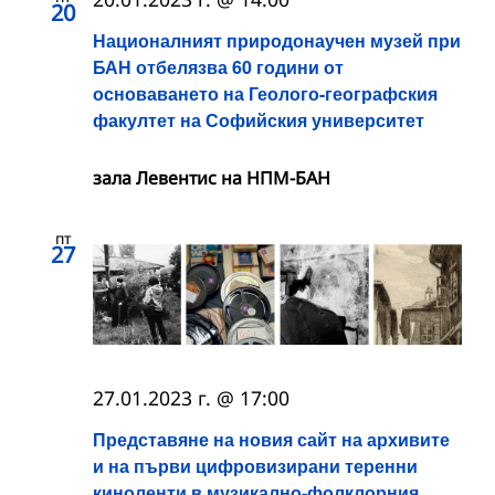
20
Националният природонаучен музей при
БАН отбелязва 60 години от
основаването на Геолого-географския
факултет на Софийския университет
зала Левентис на НПМ-БАН
пт
27
27.01.2023 г. @ 17:00
Представяне на новия сайт на архивите
и на първи цифровизирани теренни
киноленти в музикално-фолклорния