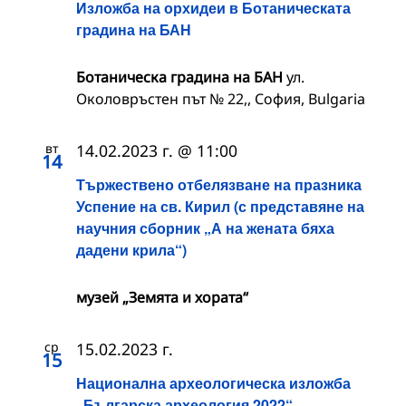
Изложба на орхидеи в Ботаническата
градина на БАН
Ботаническа градина на БАН
ул.
Околовръстен път № 22,, София, Bulgaria
вт
14.02.2023 г. @ 11:00
14
Тържествено отбелязване на празника
Успение на св. Кирил (с представяне на
научния сборник „А на жената бяха
дадени крила“)
музей „Земята и хората“
ср
15.02.2023 г.
15
Национална археологическа изложба
„Българска археология 2022“