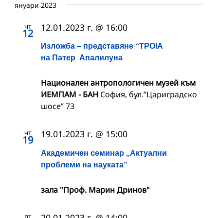
януари 2023
чт
12.01.2023 г. @ 16:00
12
Изложба – представяне “ТРОIА
на Патер Апалилуна
Национален антропологичен музей към
ИЕМПАМ - БАН
София, бул.”Цариградско
шосе” 73
чт
19.01.2023 г. @ 15:00
19
Академичен семинар „Актуални
проблеми на науката“
зала "Проф. Марин Дринов"
пт
20.01.2023 г. @ 14:00