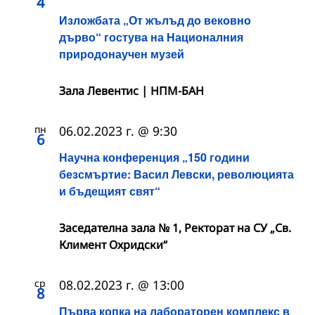
4
Изложбата „От жълъд до вековно
дърво“ гостува на Националния
природонаучен музей
Зала Левентис | НПМ-БАН
пн
06.02.2023 г. @ 9:30
6
Научна конференция „150 години
безсмъртие: Васил Левски, революцията
и бъдещият свят“
Заседателна зала № 1, Ректорат на СУ „Св.
Климент Охридски“
ср
08.02.2023 г. @ 13:00
8
Първа копка на лабораторен комплекс в