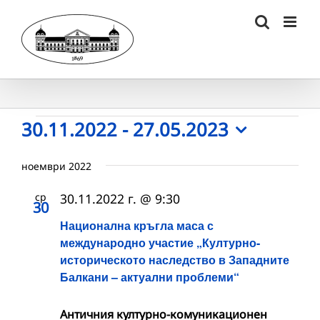
Skip
to
content
Събития
30.11.2022
 - 
27.05.2023
Select
date.
ноември 2022
ср
30.11.2022 г. @ 9:30
30
Национална кръгла маса с
международно участие „Културно-
историческото наследство в Западните
Балкани – актуални проблеми“
Античния културно-комуникационен