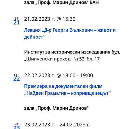
зала „Проф. Марин Дринов“ БАН
вт
21.02.2023 г. @ 15:30
21
Лекция „Д-р Георги Вълкович – живот и
дейност“
Институт за исторически изследвания
бул.
„Шипченски проход“ № 52, бл. 17
ср
22.02.2023 г. @ 18:00
-
19:00
22
Премиера на документален филм
„Найден Граматик – копривщенецът“
зала „Проф. Марин Дринов“
чт
23.02.2023 г.
-
24.02.2023 г.
23