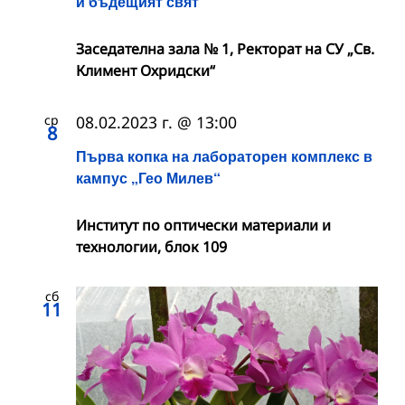
и бъдещият свят“
Заседателна зала № 1, Ректорат на СУ „Св.
Климент Охридски“
ср
08.02.2023 г. @ 13:00
8
Първа копка на лабораторен комплекс в
кампус „Гео Милев“
Институт по оптически материали и
технологии, блок 109
сб
11