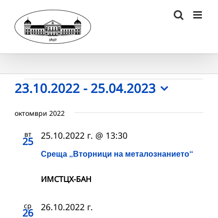
Skip
to
content
Събития
23.10.2022
 - 
25.04.2023
Select
date.
октомври 2022
вт
25.10.2022 г. @ 13:30
25
Среща „Вторници на металознанието“
ИМСТЦХ-БАН
ср
26.10.2022 г.
26