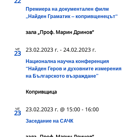
22
Премиера на документален филм
„Найден Граматик – копривщенецът“
зала „Проф. Марин Дринов“
чт
23.02.2023 г.
-
24.02.2023 г.
23
Национална научна конференция
“Найден Геров и духовните измерения
на Българското възраждане”
Копривщица
чт
23.02.2023 г. @ 15:00
-
16:00
23
Заседание на САЧК
зала „Проф. Марин Дринов“